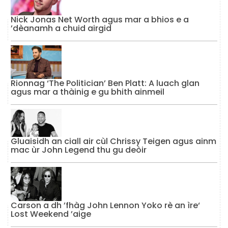
Nick Jonas Net Worth agus mar a bhios e a
’dèanamh a chuid airgid
Rionnag ‘The Politician’ Ben Platt: A luach glan
agus mar a thàinig e gu bhith ainmeil
Gluaisidh an ciall air cùl Chrissy Teigen agus ainm
mac ùr John Legend thu gu deòir
Carson a dh ’fhàg John Lennon Yoko rè an ìre‘
Lost Weekend ’aige