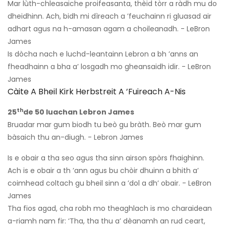
Mar lùth-chleasaiche proifeasanta, thèid tòrr a ràdh mu do
dheidhinn. Ach, bidh mi dìreach a ’feuchainn ri gluasad air
adhart agus na h-amasan agam a choileanadh. - LeBron
James
Is dòcha nach e luchd-leantainn Lebron a bh ’anns an
fheadhainn a bha a’ losgadh mo gheansaidh idir. - LeBron
James
Càite A Bheil Kirk Herbstreit A ’fuireach A-Nis
th
25
de 50 luachan Lebron James
Bruadar mar gum biodh tu beò gu bràth. Beò mar gum
bàsaich thu an-diugh. - Lebron James
Is e obair a tha seo agus tha sinn airson spòrs fhaighinn.
Ach is e obair a th ’ann agus bu chòir dhuinn a bhith a’
coimhead coltach gu bheil sinn a ’dol a dh’ obair. - LeBron
James
Tha fios agad, cha robh mo theaghlach is mo charaidean
a-riamh nam fir: ‘Tha, tha thu a’ dèanamh an rud ceart,