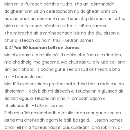
bidh mi a ’fuireach còmhla riutha. Tha an-còmhnaidh
dòighean ann air an ceartachadh no dòighean anns an
urrainn dhut an dèanamh nas fheàrr. Aig deireadh an latha,
bidh mi a ’fuireach còmhla riutha. - LeBron James
Tha mòrachd air a mhìneachadh leis na tha thu airson a
chur a-steach do na nì thu. - LeBron James
th
3. 4
de 50 luachan LeBron James
Ma chuireas tu a h-uile càil ri chèile cho fada ri m ’inntinn,
mo bhodhaig, mo gheama. Ma chuireas tu a h-uile càil ann
am aon bhotal, is dòcha gur e seo an rud as fheàrr a bha
mi. - Lebron James
Mar lùth-chleasaiche proifeasanta thèid tòrr a ràdh mu do
dheidhinn - ach bidh mi dìreach a ’feuchainn ri gluasad air
adhart agus a’ feuchainn ri na h-amasan agam a
choileanadh. - LeBron James
Bidh mi a ’làimhseachadh a h-uile latha mar gur e seo an
latha mu dheireadh agam le ball-basgaid. - LeBron James
Chan eil mi a ’faireachdainn cus cuideam. Cha robh mi a-