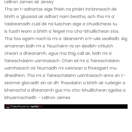
LeBron James air Jersey
Tha an t-adhartas aige fhèin na phàirt inntinneach de
bhith a ’gluasad air adhart nam beatha, ach tha mi a’
taisbeanadh cuid de na luachan aige a chuidicheas tu.
Is fuath leam a bhith a ’leigeil mo cho-bhuillichean sìos.
Tha fios agam nach bi mi a ’dèanamh a h-uile sealladh. Aig
amannan bidh mi a ’feuchainn ris an dealbh-chluich
cheart a dhèanamh, agus ma thig call air, bidh mi a’
faireachdainn uamhasach. Chan eil mi a ’faireachdainn
uamhasach oir feumaidh mi ceistean a fhreagairt mu
dheidhinn. Tha mi a ’faireachdainn uamhasach anns an t-
seòmar glacaidh sin oir dh’ fhaodainn a bhith air rudeigin a
bharrachd a dhèanamh gus mo cho-bhuillichean sgioba a
bhuannachadh. - LeBron James