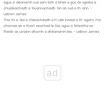
agus a’ dèanamh rud sam bith a bheir e gus do sgioba a
chuideachadh a ’buannachadh. Sin an rud a th 'ann. -
Lebron James
Tha mi a ’dol a chleachdadh a h-uile inneal a th’ agam, mo
chomas air a thoirt seachad le Dia, agus a ’bheatha as
fheàrr as urrainn dhomh a dhèanamh leis. - LeBron James
ad