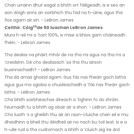
Chan urrainn dhut eagal a bhith ort fàiligeadh. Is e seo an
aon dòigh anns an soirbhich thu fad na h-ùine, agus tha
fios agam air sin. - LeBron James
th
Ceithir. Còig
de 50 luachan LeBron James
Mura h-eil mi a ’toirt 100%, is mise a bhios gam chàineadh
fhèin. - Lebron James
Tha dealas na phàirt mhòr de na tha mi agus na tha mi a
’creidsinn. Dè cho dealasach 'sa tha thu airson
buannachadh? - LeBron James
Tha dà amas ghoirid agam: Gus fàs nas fheàrr gach latha
agus gus mo sgioba a chuideachadh a ’fàs nas fheàrr gach
latha. - LeBron James
Cha bhith soirbheachas dìreach a ’tighinn fo do shròin.
Feumaidh tu a bhith ag obair air a shon. - LeBron James
Cho luath ‘s a gheibh thu air an raon-cluiche chan eil e mu
dheidhinn a bheil thu dèidheil air no nach bu toil leat. Is e a
h-uile rud a tha cudromach a bhith a ’cluich aig ìre àrd