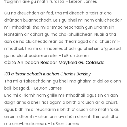
’faighinn aire gu math furasta. - Lebron James
Gu na dreuchdan air fad, tha mi dìreach a ’toirt a’ cho-
dhùnadh buannachadh. Leis gu bheil mi nam chluicheadair
mì-mhodhail, tha mi a ’smaoineachadh gun urrainn sin
leantainn air adhart gu mo cho-bhuillichean. Nuair a tha
aon de na cluicheadairean as fheàrr agad air a ’chùirt mì-
mhodhail, tha mi a’ smaoineachadh gu bheil sin a ’gluasad
gu na cluicheadairean eile. - LeBron James
Càite An Deach Bèicear Mayfield Gu Colaisde
133 a ’brosnachadh luachan Charles Barkley
Tha mi a ’faireachdainn gu bheil mo ghairm a’ dol os cionn
ball-basgaid. - LeBron James
Bha mi a-riamh nam ghille mì-mhodhail, agus sin an aon
dòigh anns a bheil fios agam a bhith a ’cluich air a’ chùirt,
agus bidh mi a ’feuchainn ri bhith a’ cluich cho math ’s as
urrainn dhomh - chan ann a-mhàin dhomh fhìn ach dha
mo cho-bhuillichean. - LeBron James