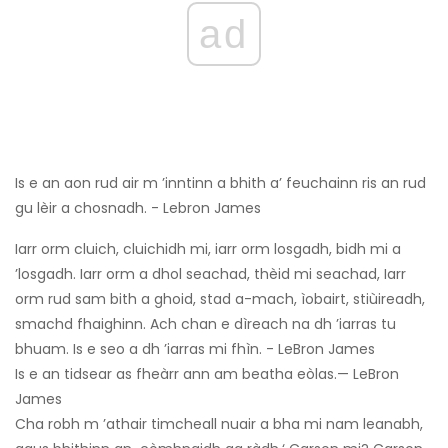
ad
Is e an aon rud air m ’inntinn a bhith a’ feuchainn ris an rud
gu lèir a chosnadh. - Lebron James
Iarr orm cluich, cluichidh mi, iarr orm losgadh, bidh mi a
’losgadh. Iarr orm a dhol seachad, thèid mi seachad, Iarr
orm rud sam bith a ghoid, stad a-mach, ìobairt, stiùireadh,
smachd fhaighinn. Ach chan e dìreach na dh ’iarras tu
bhuam. Is e seo a dh ’iarras mi fhìn. - LeBron James
Is e an tidsear as fheàrr ann am beatha eòlas.— LeBron
James
Cha robh m ’athair timcheall nuair a bha mi nam leanabh,