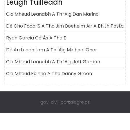
Leugh Tuilleadh
Cia Mheud Leanabh A Th ’aig Dan Marino
Dè Cho Fada ‘s A Tha Jim Boeheim Air A Bhith Pòsta
Ryan Garcia Cò Às A Tha E
Dè An Luach Lom A Th ’aig Michael Oher
Cia Mheud Leanabh A Th ’aig Jeff Gordon
Cia Mheud Fàinne A Tha Danny Green
gov-civil-portalegre.pt