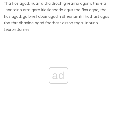
Tha fios agad, nuair a tha droch gheama agam, tha e a
’leantainn orm gam irioslachadh agus tha fios agad, tha
fios agad, gu bheil obair agad ri dhèanamh fhathast agus
tha tòrr dhaoine agad fhathast airson togail inntinn. -
Lebron James
ad