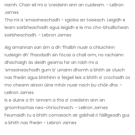
riamh. Chan eil mi a ’creidsinn ann an cuideam. - LeBron
James
Tha mi a ’smaoineachadh - sgioba an toiseach. Leigidh e
leam soirbheachadh agus leigidh e le mo cho-bhuillichean
soirbheachadh. - Lebron James
Aig amannan san àm a dh ’fhalbh nuair a chluichinn
rudeigin dh’ fhaodadh sin fòcas a chall orm, no rachainn
dhachaigh às deidh geama far an robh mi a
’smaoineachadh gum b’ urrainn dhomh a bhith air cluich
nas fheàrr agus bhithinn a ’leigeil leis a bhith a’ crochadh os
mo cheann airson ùine mhòr nuair nach bu chòir dha. -
LeBron James
Is e duine a th ’annam a tha a’ creidsinn ann an
gnìomhachas neo-chrìochnach. - LeBron James
Feumaidh tu a bhith comasach air gabhail ri fàilligeadh gus
a bhith nas fheàrr - Lebron James