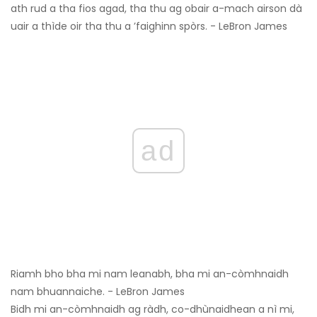
ath rud a tha fios agad, tha thu ag obair a-mach airson dà
uair a thìde oir tha thu a ’faighinn spòrs. - LeBron James
ad
Riamh bho bha mi nam leanabh, bha mi an-còmhnaidh
nam bhuannaiche. - LeBron James
Bidh mi an-còmhnaidh ag ràdh, co-dhùnaidhean a nì mi,