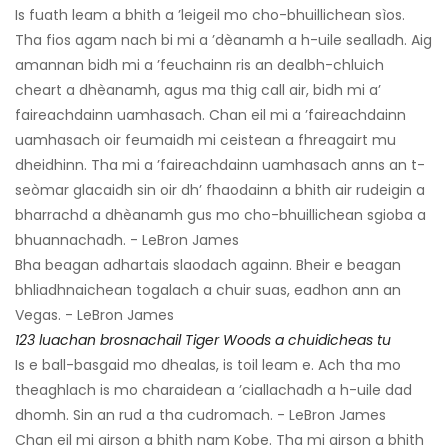
Is fuath leam a bhith a ’leigeil mo cho-bhuillichean sìos.
Tha fios agam nach bi mi a ’dèanamh a h-uile sealladh. Aig
amannan bidh mi a ’feuchainn ris an dealbh-chluich
cheart a dhèanamh, agus ma thig call air, bidh mi a’
faireachdainn uamhasach. Chan eil mi a ’faireachdainn
uamhasach oir feumaidh mi ceistean a fhreagairt mu
dheidhinn. Tha mi a ’faireachdainn uamhasach anns an t-
seòmar glacaidh sin oir dh’ fhaodainn a bhith air rudeigin a
bharrachd a dhèanamh gus mo cho-bhuillichean sgioba a
bhuannachadh. - LeBron James
Bha beagan adhartais slaodach againn. Bheir e beagan
bhliadhnaichean togalach a chuir suas, eadhon ann an
Vegas. - LeBron James
123 luachan brosnachail Tiger Woods a chuidicheas tu
Is e ball-basgaid mo dhealas, is toil leam e. Ach tha mo
theaghlach is mo charaidean a ’ciallachadh a h-uile dad
dhomh. Sin an rud a tha cudromach. - LeBron James
Chan eil mi airson a bhith nam Kobe. Tha mi airson a bhith