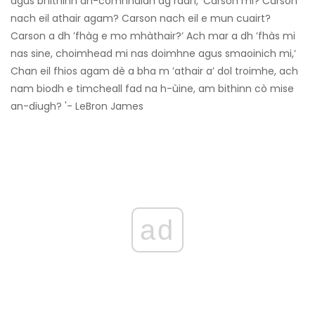
agus bhithinn an-còmhnaidh ag ràdh,‘ Carson mi? Carson
nach eil athair agam? Carson nach eil e mun cuairt?
Carson a dh ’fhàg e mo mhàthair?’ Ach mar a dh ’fhàs mi
nas sine, choimhead mi nas doimhne agus smaoinich mi,‘
Chan eil fhios agam dè a bha m ’athair a’ dol troimhe, ach
nam biodh e timcheall fad na h-ùine, am bithinn cò mise
an-diugh? '- LeBron James
ad