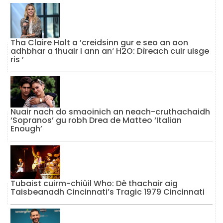
Tha Claire Holt a ’creidsinn gur e seo an aon
adhbhar a fhuair i ann an‘ H2O: Dìreach cuir uisge
ris ’
Nuair nach do smaoinich an neach-cruthachaidh
‘Sopranos’ gu robh Drea de Matteo ‘Italian
Enough’
Tubaist cuirm-chiùil Who: Dè thachair aig
Taisbeanadh Cincinnati’s Tragic 1979 Cincinnati