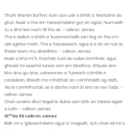
Thuirt Warren Buffett rium aon uair a bhith a ’leantainn do
ghut. Nuair a tha am faireachdainn gut sin agad, feumaidh
tu a dhol leis nach till thu air. - Lebron James
Tha e duilich a bhith a ’buannachadh san lìog oir tha a h-
uile sgioba math. Tha e farpaiseach, agus is e sin an rud as
fheàrr leam mu dheidhinn. - LeBron James
Nuair a bha mi 5, thachair cuid de rudan ionmhais, agus
ghluais mi seachd tursan ann am bliadhna. Ghluais sinn
bho àros gu àros, uaireannan a ’fuireach còmhla ri
caraidean. Bhiodh mo mhàthair an-còmhnaidh ag ràdh,
‘Na bi comhfhurtail, oir is dòcha nach bi sinn an seo fada. -
LeBron James
Chan urrainn dhut leigeil le duine sam bith an trèana agad
a ruith. - LeBron James
th
10
de 50 LeBron James
Bidh mi a ’gàireachdainn agus a’ magadh, ach chan eil mi a