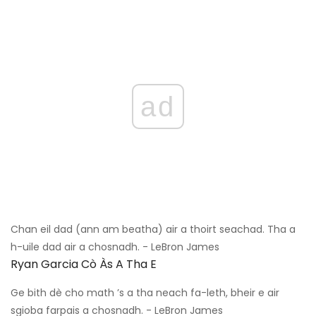
ad
Chan eil dad (ann am beatha) air a thoirt seachad. Tha a
h-uile dad air a chosnadh. - LeBron James
Ryan Garcia Cò Às A Tha E
Ge bith dè cho math ’s a tha neach fa-leth, bheir e air
sgioba farpais a chosnadh. - LeBron James