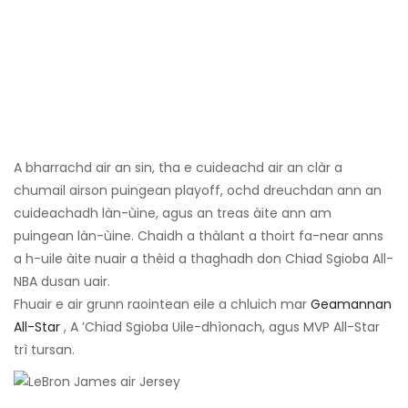
A bharrachd air an sin, tha e cuideachd air an clàr a
chumail airson puingean playoff, ochd dreuchdan ann an
cuideachadh làn-ùine, agus an treas àite ann am
puingean làn-ùine. Chaidh a thàlant a thoirt fa-near anns
a h-uile àite nuair a thèid a thaghadh don Chiad Sgioba All-
NBA dusan uair.
Fhuair e air grunn raointean eile a chluich mar
Geamannan
All-Star
, A ’Chiad Sgioba Uile-dhìonach, agus MVP All-Star
trì tursan.