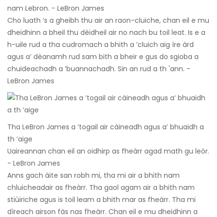
nam Lebron. - LeBron James
Cho luath ‘s a gheibh thu air an raon-cluiche, chan eil e mu
dheidhinn a bheil thu dèidheil air no nach bu toil leat. Is e a
h-uile rud a tha cudromach a bhith a ’cluich aig ìre àrd
agus a’ dèanamh rud sam bith a bheir e gus do sgioba a
chuideachadh a ’buannachadh. Sin an rud a th 'ann. -
LeBron James
Tha LeBron James a ’togail air càineadh agus a’ bhuaidh a
th ’aige
Uaireannan chan eil an oidhirp as fheàrr agad math gu leòr.
- LeBron James
Anns gach àite san robh mi, tha mi air a bhith nam
chluicheadair as fheàrr. Tha gaol agam air a bhith nam
stiùiriche agus is toil leam a bhith mar as fheàrr. Tha mi
dìreach airson fàs nas fheàrr. Chan eil e mu dheidhinn a