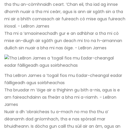
tha thu an-còmhnaidh ceart. ’Chan eil, tha iad ag innse
dhomh nuair a tha mi ceàrr, agus is ann air sgàth sin a tha
mi air a bhith comasach air fuireach cò mise agus fuireach
iriosal. - LeBron James
Tha mi a ’smaoineachadh gur e an adhbhar a tha mi cò
mise an-diugh air sgàth gun deach mi tro na h-amannan
duilich sin nuair a bha mi nas òige. - LeBron James
Tha LeBron James a ’togail fios mu Eadar-cheangal eadar
fàilligeadh agus soirbheachas
Tha bruadar m ’òige air a thighinn gu bith a-nis, agus is e
am faireachdainn as fheàrr a bha mi a-riamh. - LeBron
James
Nuair a dh ’obraicheas tu a-mach no ma tha thu a’
dèanamh dad gnìomhach, tha e nas spòrsail mar
bhuidheann. Is dòcha gun caill thu sùil air an àm, agus an