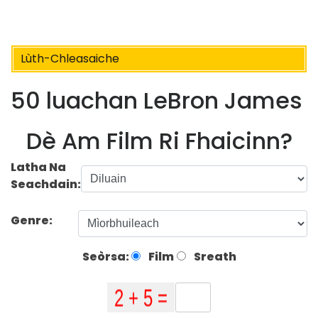
Lùth-Chleasaiche
50 luachan LeBron James
Dè Am Film Ri Fhaicinn?
Latha Na
Seachdain:
Genre:
Seòrsa:
Film
Sreath