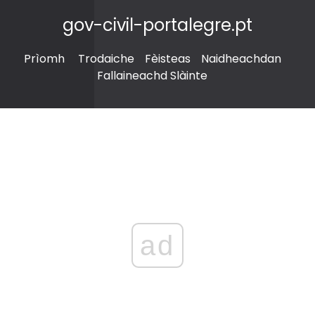
gov-civil-portalegre.pt
Prìomh
Trodaiche
Fèisteas
Naidheachdan
Fallaineachd Slàinte
ad