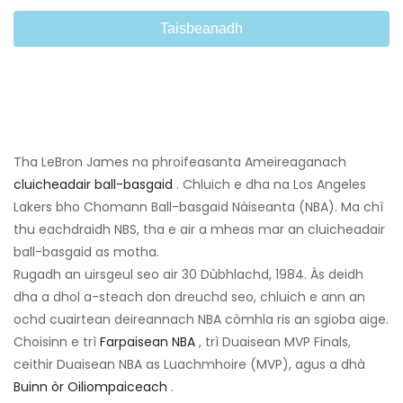
Taisbeanadh
Tha LeBron James na phroifeasanta Ameireaganach
cluicheadair ball-basgaid
. Chluich e dha na Los Angeles
Lakers bho Chomann Ball-basgaid Nàiseanta (NBA). Ma chì
thu eachdraidh NBS, tha e air a mheas mar an cluicheadair
ball-basgaid as motha.
Rugadh an uirsgeul seo air 30 Dùbhlachd, 1984. Às deidh
dha a dhol a-steach don dreuchd seo, chluich e ann an
ochd cuairtean deireannach NBA còmhla ris an sgioba aige.
Choisinn e trì
Farpaisean NBA
, trì Duaisean MVP Finals,
ceithir Duaisean NBA as Luachmhoire (MVP), agus a dhà
Buinn òr Oiliompaiceach
.