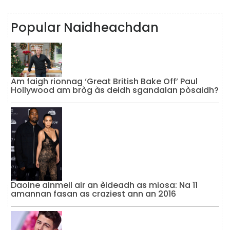
Popular Naidheachdan
Am faigh rionnag ‘Great British Bake Off’ Paul
Hollywood am bròg às deidh sgandalan pòsaidh?
Daoine ainmeil air an èideadh as miosa: Na 11
amannan fasan as craziest ann an 2016