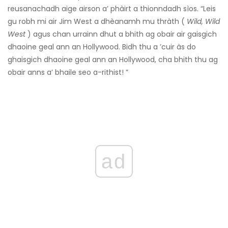
reusanachadh aige airson a’ phàirt a thionndadh sìos. “Leis
gu robh mi air Jim West a dhèanamh mu thràth (
Wild, Wild
West
) agus chan urrainn dhut a bhith ag obair air gaisgich
dhaoine geal ann an Hollywood. Bidh thu a ’cuir às do
ghaisgich dhaoine geal ann an Hollywood, cha bhith thu ag
obair anns a’ bhaile seo a-rithist! ”
ad