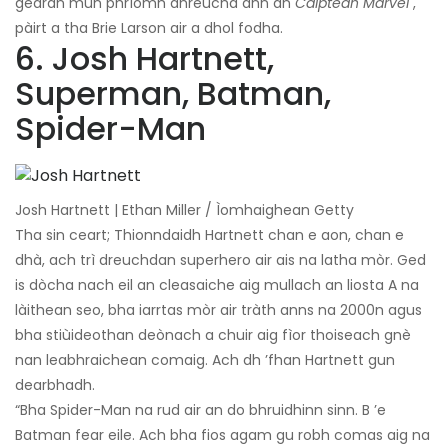
gearan mun phrìomh dhreuchd ann an
Caiptean Marvel
,
pàirt a tha Brie Larson air a dhol fodha.
6. Josh Hartnett,
Superman, Batman,
Spider-Man
Josh Hartnett | Ethan Miller / Ìomhaighean Getty
Tha sin ceart; Thionndaidh Hartnett chan e aon, chan e
dhà, ach trì dreuchdan superhero air ais na latha mòr. Ged
is dòcha nach eil an cleasaiche aig mullach an liosta A na
làithean seo, bha iarrtas mòr air tràth anns na 2000n agus
bha stiùideothan deònach a chuir aig fìor thoiseach gnè
nan leabhraichean comaig. Ach dh ’fhan Hartnett gun
dearbhadh.
“Bha Spider-Man na rud air an do bhruidhinn sinn. B ’e
Batman fear eile. Ach bha fios agam gu robh comas aig na