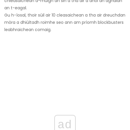
chleasaichean a-muigh an sin a tha air a dhol an aghaidh
an t-eagal.
Gu h-ìosal, thoir sùil air 10 cleasaichean a tha air dreuchdan
mòra a dhiùltadh roimhe seo ann am prìomh blockbusters
leabhraichean comaig.
ad