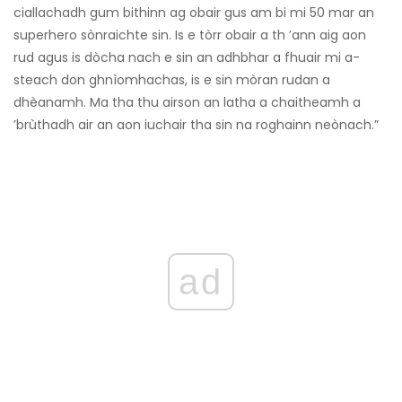
ciallachadh gum bithinn ag obair gus am bi mi 50 mar an
superhero sònraichte sin. Is e tòrr obair a th ’ann aig aon
rud agus is dòcha nach e sin an adhbhar a fhuair mi a-
steach don ghnìomhachas, is e sin mòran rudan a
dhèanamh. Ma tha thu airson an latha a chaitheamh a
’brùthadh air an aon iuchair tha sin na roghainn neònach.”
ad