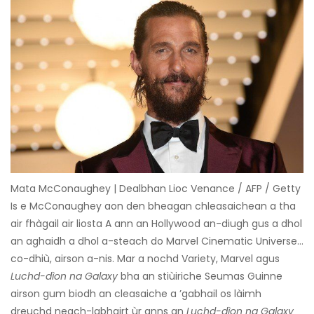
Mata McConaughey | Dealbhan Lioc Venance / AFP / Getty
Is e McConaughey aon den bheagan chleasaichean a tha
air fhàgail air liosta A ann an Hollywood an-diugh gus a dhol
an aghaidh a dhol a-steach do Marvel Cinematic Universe…
co-dhiù, airson a-nis. Mar a nochd Variety, Marvel agus
Luchd-dìon na Galaxy
bha an stiùiriche Seumas Guinne
airson gum biodh an cleasaiche a ’gabhail os làimh
dreuchd neach-labhairt ùr anns an
Luchd-dìon na Galaxy