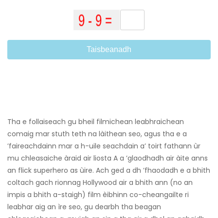
Taisbeanadh
Tha e follaiseach gu bheil filmichean leabhraichean
comaig mar stuth teth na làithean seo, agus tha e a
’faireachdainn mar a h-uile seachdain a’ toirt fathann ùr
mu chleasaiche àraid air liosta A a ’glaodhadh air àite anns
an flick superhero as ùire. Ach ged a dh ’fhaodadh e a bhith
coltach gach rionnag Hollywood air a bhith ann (no an
impis a bhith a-staigh) film èibhinn co-cheangailte ri
leabhar aig an ìre seo, gu dearbh tha beagan