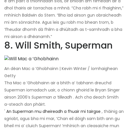
e am pàirt a thionndadh sìos, oir bhiodh am filmeadh air a
dhol thairis air torrachas a mhnà. “Cha robh mi ri fhaighinn,”
mhìnich Baldwin do Stern. “Bha iad airson gun obraicheadh ​​
mi àm sònraichte. Agus leis gu robh mo bhean trom, b
’fheudar dhomh dà fhilm a dhiùltadh as t-samhradh a bha
mi airson a dhèanamh.”
8. Will Smith, Superman
An dèan Mac a ’Ghobhainn | Kevin Winter / ìomhaighean
Getty
Tha Mac a ’Ghobhainn air a bhith a’ tabhann dreuchd
Superman iomadach uair, o chionn ghoirid le Bryan Singer
airson 2006’s
Superman a ’tilleadh
. Ach cha deach Smith
a-steach don phàirt.
'
An Superman mu dheireadh a fhuair mi tairgse
, thàinig an
sgriobt, agus bha mi mar, ‘Chan eil dòigh sam bith ann gu
bheil mi a’ cluich Superman! ’mhìnich an cleasaiche mun