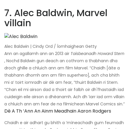
7. Alec Baldwin, Marvel
villain
Alec Baldwin | Cindy Ord / Ìomhaighean Getty
Ann an agallamh ann an 2013 air
Taisbeanadh Howard Stern
, Nochd Baldwin gun deach an cothrom a thabhann dha
droch ghille a chluich ann am film Marvel. “Chaidh [àite a
thabhann dhomh ann am film superhero], ach cha bhith
mi a’ toirt iomradh air dè am fear, ”thuirt Baldwin ri Stern.
“Chan eil mi airson dad a thoirt air falbh oir dh'fhastaidh iad
cuideigin eile airson a dhèanamh. Ach dh ’iarr iad orm villain
a chluich ann am fear de na filmichean Marvel Comics sin.”
Dè A Th ’ann An Ainm Meadhain Aaron Rodgers
Chaidh e air adhart gu bhith a ’mìneachadh gum feumadh