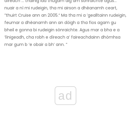
dìreach ... thàinig iad thugam aig àm sònraichte agus…
nuair a nì mi rudeigin, tha mi airson a dhèanamh ceart,
”thuirt Cruise ann an 2005.“ Ma tha mi a ’gealltainn rudeigin,
feumar a dhèanamh ann an dòigh a tha fios agam gu
bheil e gonna bi rudeigin sònraichte. Agus mar a bha e a
’lìnigeadh, cha robh e dìreach a’ faireachdainn dhòmhsa
mar gum b ’e obair a bh’ ann. ”
ad