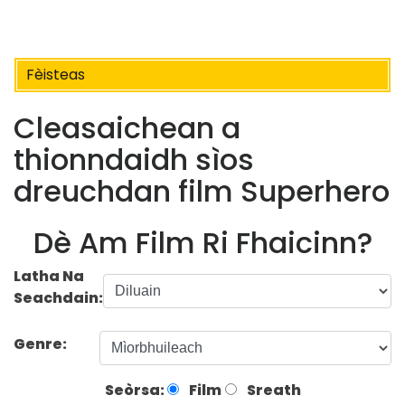
Fèisteas
Cleasaichean a
thionndaidh sìos
dreuchdan film Superhero
Dè Am Film Ri Fhaicinn?
Latha Na
Seachdain:
Genre:
Seòrsa:
Film
Sreath