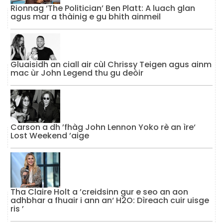
Rionnag ‘The Politician’ Ben Platt: A luach glan
agus mar a thàinig e gu bhith ainmeil
Gluaisidh an ciall air cùl Chrissy Teigen agus ainm
mac ùr John Legend thu gu deòir
Carson a dh ’fhàg John Lennon Yoko rè an ìre‘
Lost Weekend ’aige
Tha Claire Holt a ’creidsinn gur e seo an aon
adhbhar a fhuair i ann an‘ H2O: Dìreach cuir uisge
ris ’