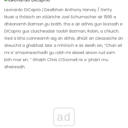
Leonardo DiCaprio | Dealbhan Anthony Harvey / Getty
Nuair a thòisich an stiùiriche Joel Schumacher air 1995 a
dhèanamh
Batman gu bràth,
tha e air aithris gun liostadh e
DiCaprio gus cluicheadair taobh Batman, Robin, a chluich.
Ged a bha coinneamh aig an dithis, dhiùlt an cleasaiche an
dreuchd a ghabhail. Mar a mhìnich e às deidh sin, “Chan eil
mi a’ smaoineachadh gu robh mi deiseil airson rud sam
bith mar sin. ” Ghabh Chris O’Donnell ris a ’phàirt mu
dheireadh.
ad