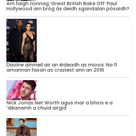
Am faigh rionnag ‘Great British Bake Off’ Paul
Hollywood am bròg às deidh sgandalan pòsaidh?
Daoine ainmeil air an èideadh as miosa: Na 11
amannan fasan as craziest ann an 2016
Nick Jonas Net Worth agus mar a bhios e a
’dèanamh a chuid airgid