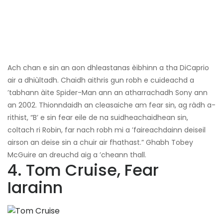
Ach chan e sin an aon dhleastanas èibhinn a tha DiCaprio
air a dhiùltadh. Chaidh aithris gun robh e cuideachd a
’tabhann àite Spider-Man ann an atharrachadh Sony ann
an 2002. Thionndaidh an cleasaiche am fear sin, ag ràdh a-
rithist, “B’ e sin fear eile de na suidheachaidhean sin,
coltach ri Robin, far nach robh mi a ’faireachdainn deiseil
airson an deise sin a chuir air fhathast.” Ghabh Tobey
McGuire an dreuchd aig a ’cheann thall.
4. Tom Cruise, Fear
Iarainn