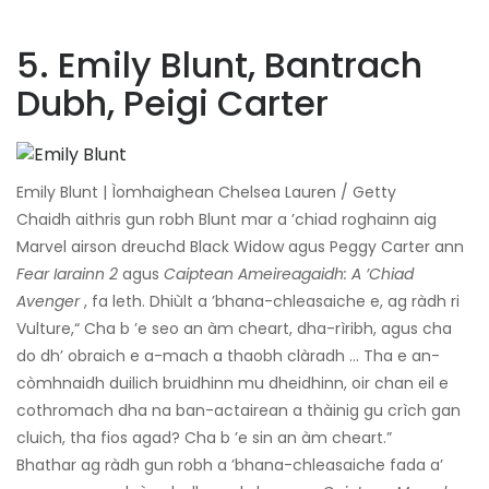
5. Emily Blunt, Bantrach
Dubh, Peigi Carter
Emily Blunt | Ìomhaighean Chelsea Lauren / Getty
Chaidh aithris gun robh Blunt mar a ’chiad roghainn aig
Marvel airson dreuchd Black Widow agus Peggy Carter ann
Fear Iarainn 2
agus
Caiptean Ameireagaidh: A ’Chiad
Avenger
, fa leth. Dhiùlt a ’bhana-chleasaiche e, ag ràdh ri
Vulture,“ Cha b ’e seo an àm cheart, dha-rìribh, agus cha
do dh’ obraich e a-mach a thaobh clàradh ... Tha e an-
còmhnaidh duilich bruidhinn mu dheidhinn, oir chan eil e
cothromach dha na ban-actairean a thàinig gu crìch gan
cluich, tha fios agad? Cha b ’e sin an àm cheart.”
Bhathar ag ràdh gun robh a ’bhana-chleasaiche fada a’