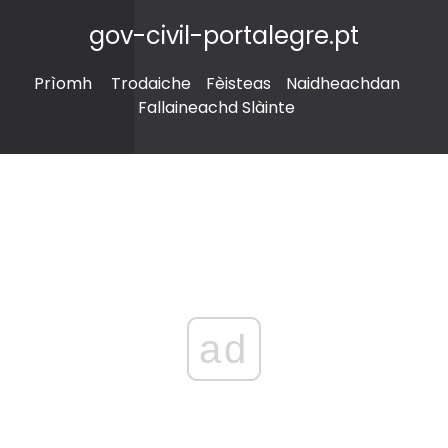
gov-civil-portalegre.pt
Prìomh
Trodaiche
Fèisteas
Naidheachdan
Fallaineachd Slàinte
ad