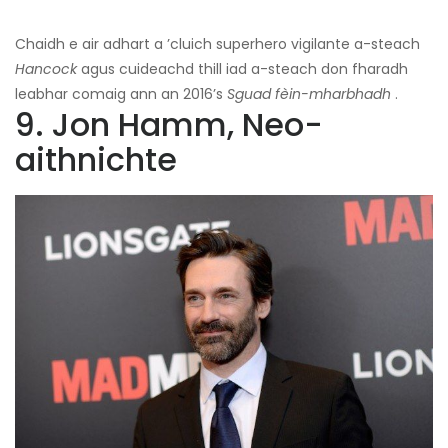
Chaidh e air adhart a ’cluich superhero vigilante a-steach
Hancock
agus cuideachd thill iad a-steach don fharadh
leabhar comaig ann an 2016’s
Sguad fèin-mharbhadh
.
9. Jon Hamm, Neo-
aithnichte