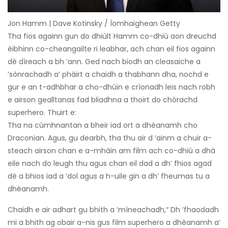
Jon Hamm | Dave Kotinsky / Ìomhaighean Getty
Tha fios againn gun do dhiùlt Hamm co-dhiù aon dreuchd
èibhinn co-cheangailte ri leabhar, ach chan eil fios againn
dè dìreach a bh ’ann. Ged nach biodh an cleasaiche a
’sònrachadh a’ phàirt a chaidh a thabhann dha, nochd e
gur e an t-adhbhar a cho-dhùin e crìonadh leis nach robh
e airson gealltanas fad bliadhna a thoirt do chòrachd
superhero. Thuirt e:
Tha na cùmhnantan a bheir iad ort a dhèanamh cho
Draconian. Agus, gu dearbh, tha thu air d ’ainm a chuir a-
steach airson chan e a-mhàin am film ach co-dhiù a dhà
eile nach do leugh thu agus chan eil dad a dh’ fhios agad
dè a bhios iad a ’dol agus a h-uile gin a dh’ fheumas tu a
dhèanamh.
Chaidh e air adhart gu bhith a ’mìneachadh,“ Dh ’fhaodadh
mi a bhith ag obair a-nis gus film superhero a dhèanamh a’