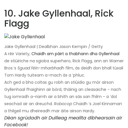
10. Jake Gyllenhaal, Rick
Flagg
Jake Gyllenhaal | Dealbhan Jason Kempin / Getty
A rèir Variety,
Chaidh am pàirt a thabhann dha Gyllenhaal
de stiùiriche na sgioba superhero, Rick Flagg, ann an Warner
Bros.’s
Sguad fèin-mharbhadh
film, às deidh don bhall tùsail
Tom Hardy tuiteam a-mach às a ’phluc.
Ach ged a bha coltas gu robh an stiùidio gu mòr airson
Gyllenhaal fhaighinn air bòrd, thàinig an cleasaiche - nach
tug iomradh a-riamh air a bhith an sàs san fhilm - a ’dol
seachad air an dreuchd.
Robocop
Chaidh ‘s Joel Kinnaman
a thilgeil mu dheireadh mar àite airson Hardy.
Dèan sgrùdadh air
Duilleag meallta dibhearsain
air
Facebook!