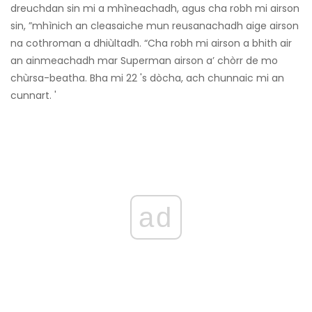
dreuchdan sin mi a mhìneachadh, agus cha robh mi airson
sin, ”mhìnich an cleasaiche mun reusanachadh aige airson
na cothroman a dhiùltadh. “Cha robh mi airson a bhith air
an ainmeachadh mar Superman airson a’ chòrr de mo
chùrsa-beatha. Bha mi 22 's dòcha, ach chunnaic mi an
cunnart. '
ad