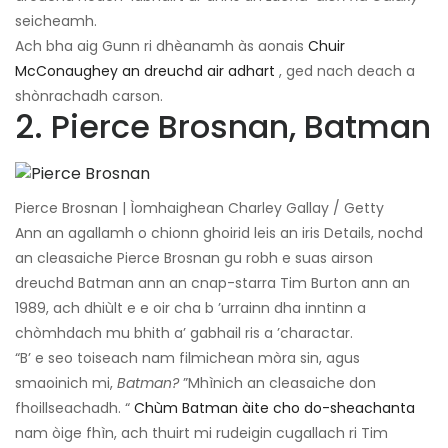
seicheamh.
Ach bha aig Gunn ri dhèanamh às aonais
Chuir
McConaughey an dreuchd air adhart
, ged nach deach a
shònrachadh carson.
2. Pierce Brosnan, Batman
Pierce Brosnan | Ìomhaighean Charley Gallay / Getty
Ann an agallamh o chionn ghoirid leis an iris Details, nochd
an cleasaiche Pierce Brosnan gu robh e suas airson
dreuchd Batman ann an cnap-starra Tim Burton ann an
1989, ach dhiùlt e e oir cha b ’urrainn dha inntinn a
chòmhdach mu bhith a’ gabhail ris a ’charactar.
“B’ e seo toiseach nam filmichean mòra sin, agus
smaoinich mi,
Batman?
”Mhìnich an cleasaiche don
fhoillseachadh. “
Chùm Batman àite cho do-sheachanta
nam òige fhìn, ach thuirt mi rudeigin cugallach ri Tim