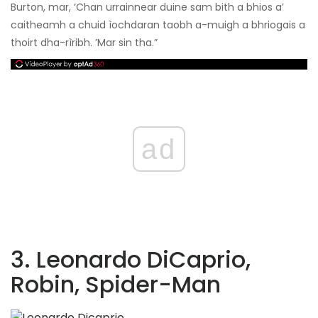
Burton, mar, ‘Chan urrainnear duine sam bith a bhios a’
caitheamh a chuid ìochdaran taobh a-muigh a bhriogais a
thoirt dha-rìribh. ’Mar sin tha.”
ad
3. Leonardo DiCaprio,
Robin, Spider-Man