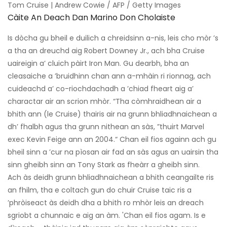
Tom Cruise | Andrew Cowie / AFP / Getty Images
Càite An Deach Dan Marino Don Cholaiste
Is dòcha gu bheil e duilich a chreidsinn a-nis, leis cho mòr ’s
a tha an dreuchd aig Robert Downey Jr., ach bha Cruise
uaireigin a’ cluich pàirt Iron Man. Gu dearbh, bha an
cleasaiche a ’bruidhinn chan ann a-mhàin ri rionnag, ach
cuideachd a’ co-riochdachadh a ’chiad fheart aig a’
charactar air an scrion mhòr. “Tha còmhraidhean air a
bhith ann (le Cruise) thairis air na grunn bhliadhnaichean a
dh’ fhalbh agus tha grunn nithean an sàs, ”thuirt Marvel
exec Kevin Feige ann an 2004.“ Chan eil fios againn ach gu
bheil sinn a ’cur na pìosan air fad an sàs agus an uairsin tha
sinn gheibh sinn an Tony Stark as fheàrr a gheibh sinn.
Ach às deidh grunn bhliadhnaichean a bhith ceangailte ris
an fhilm, tha e coltach gun do chuir Cruise taic ris a
’phròiseact às deidh dha a bhith ro mhòr leis an dreach
sgriobt a chunnaic e aig an àm. 'Chan eil fios agam. Is e