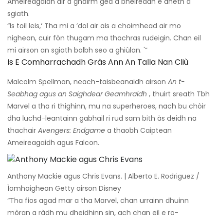
Ameireagaidh air a ghairm ged a bheireadh e dheth a
sgiath.
“Is toil leis,‘ Tha mi a ’dol air ais a choimhead air mo
nighean, cuir fòn thugam ma thachras rudeigin. Chan eil
mi airson an sgiath balbh seo a ghiùlan. '”
Is E Comharrachadh Gràs Ann An Talla Nan Cliù
Malcolm Spellman, neach-taisbeanaidh airson
An t-
Seabhag agus an Saighdear Geamhraidh
, thuirt sreath Tbh
Marvel a tha ri thighinn, mu na superheroes, nach bu chòir
dha luchd-leantainn gabhail ri rud sam bith às deidh na
thachair
Avengers: Endgame
a thaobh Caiptean
Ameireagaidh agus Falcon.
Anthony Mackie agus Chris Evans. | Alberto E. Rodriguez /
Ìomhaighean Getty airson Disney
“Tha fios agad mar a tha Marvel, chan urrainn dhuinn
mòran a ràdh mu dheidhinn sin, ach chan eil e ro-