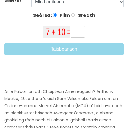
Genre:
Seòrsa:
Film
Sreath
Taisbeanadh
An e Falcon an ath Chaiptean Ameireagaidh? Anthony
Mackie, 40, a tha a ’cluich Sam Wilson aka Falcon ann an
Cruinne-cruinne Marvel Cinematic (MCU) a’ toirt a-steach
an blockbuster briseadh
Avengers: Endgame
, o chionn
ghoirid ag ràdh nach bi Falcon a ’gabhail thairis airson
caractar Chris Evans, Steve Rogers no Captain America.