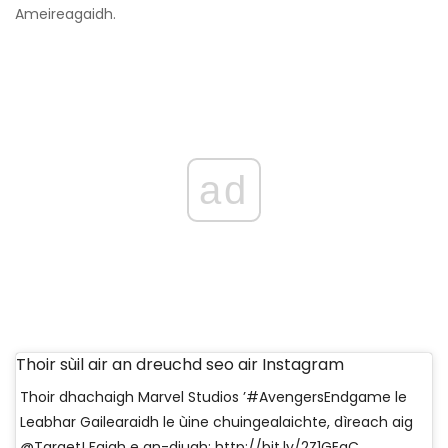
Ameireagaidh.
ad
Thoir sùil air an dreuchd seo air Instagram
Thoir dhachaigh Marvel Studios ’#AvengersEndgame le
Leabhar Gailearaidh le ùine chuingealaichte, dìreach aig
@Target! Faigh e an-diugh: http://bit.ly/2Z1GEgC