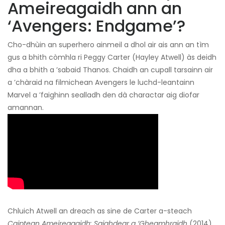
Ameireagaidh ann an
‘Avengers: Endgame’?
Cho-dhùin an superhero ainmeil a dhol air ais ann an tìm
gus a bhith còmhla ri Peggy Carter (Hayley Atwell) às deidh
dha a bhith a ’sabaid Thanos. Chaidh an cupall tarsainn air
a ’chàraid na filmichean Avengers le luchd-leantainn
Marvel a ’faighinn sealladh den dà charactar aig diofar
amannan.
Chluich Atwell an dreach as sine de Carter a-steach
Caiptean Ameireagaidh: Saighdear a ’Gheamhraidh
(2014),