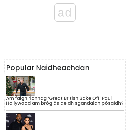
ad
Popular Naidheachdan
Am faigh rionnag ‘Great British Bake Off’ Paul
Hollywood am bròg às deidh sgandalan pòsaidh?