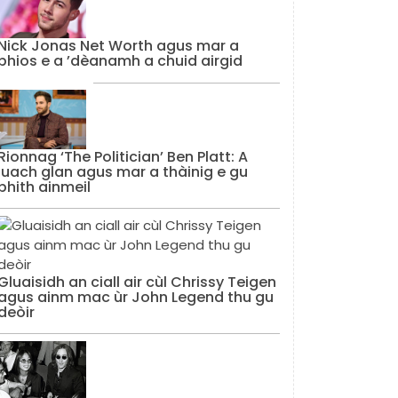
Nick Jonas Net Worth agus mar a
bhios e a ’dèanamh a chuid airgid
Rionnag ‘The Politician’ Ben Platt: A
luach glan agus mar a thàinig e gu
bhith ainmeil
Gluaisidh an ciall air cùl Chrissy Teigen
agus ainm mac ùr John Legend thu gu
deòir