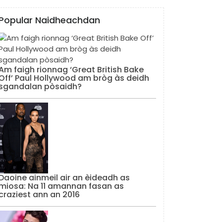
Popular Naidheachdan
Am faigh rionnag ‘Great British Bake
Off’ Paul Hollywood am bròg às deidh
sgandalan pòsaidh?
Daoine ainmeil air an èideadh as
miosa: Na 11 amannan fasan as
craziest ann an 2016