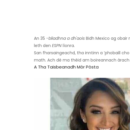
An 35
-bliadhna a dh'aois
Bidh Mexico ag obair
leth den
ESPN
lìonra.
San fharsaingeachd, tha inntinn a ’phobaill cho
math. Ach dè ma thèid am boireannach àrach 
A Tha Taisbeanadh Mòr Pòsta