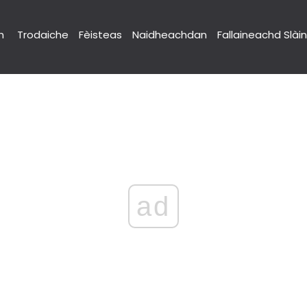
h
Trodaiche
Fèisteas
Naidheachdan
Fallaineachd Slài
ad