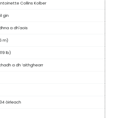
ntoinette Collins Kolber
l gin
dhna a dh'aois
76 m)
119 lb)
chadh a dh ’aithghearr
34 òirleach