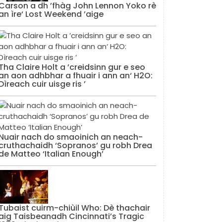
Carson a dh ’fhàg John Lennon Yoko rè
an ìre‘ Lost Weekend ’aige
Tha Claire Holt a ’creidsinn gur e seo
an aon adhbhar a fhuair i ann an‘ H2O:
Dìreach cuir uisge ris ’
Nuair nach do smaoinich an neach-
cruthachaidh ‘Sopranos’ gu robh Drea
de Matteo ‘Italian Enough’
Tubaist cuirm-chiùil Who: Dè thachair
aig Taisbeanadh Cincinnati’s Tragic