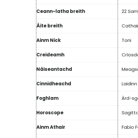
Ceann-latha breith
22 Sam
Àite breith
Cathai
Ainm Nick
Toni
Creideamh
Crìosd
Nàiseantachd
Meags
Cinnidheachd
Laidinn
Foghlam
Àrd-sg
Horoscope
Sagitta
Ainm Athair
Fabio F