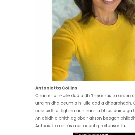
Antonietta Collins
Chan eil a h-uile dad a dh ’fheumas tu airson
urrainn dha ceum a h-uile dad a dhearbhadh. 
cosnaidh a ’tighinn ach nuair a bhios duine ga
An dèidh a bhith ag obair airson beagan bhli
Antonietta air fàs mar neach proifeasanta.