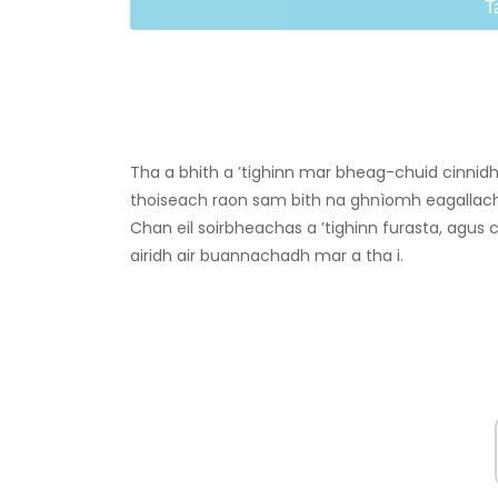
T
Tha a bhith a ’tighinn mar bheag-chuid cinnidh
thoiseach raon sam bith na ghnìomh eagallach
Chan eil soirbheachas a ’tighinn furasta, agus c
airidh air buannachadh mar a tha i.