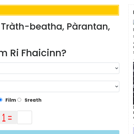
: Tràth-beatha, Pàrantan,
m Ri Fhaicinn?
Film
Sreath