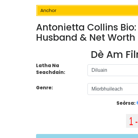
Anchor
Antonietta Collins Bio
Husband & Net Worth
Dè Am Fil
Latha Na
Seachdain:
Genre:
Seòrsa: