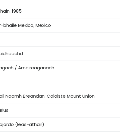
hain, 1985
r-bhaile Mexico, Mexico
aidheachd
agach / Ameireaganach
oil Naomh Breandan; Colaiste Mount Union
rius
ajardo (leas-athair)