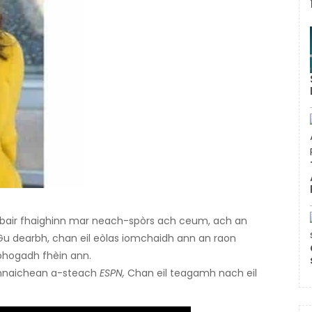
 obair fhaighinn mar neach-spòrs ach ceum, ach an
Gu dearbh, chan eil eòlas iomchaidh ann an raon
 bhogadh fhèin ann.
adhnaichean a-steach
ESPN,
Chan eil teagamh nach eil