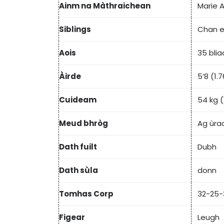
Ainm na Màthraichean
Marie A
Siblings
Chan ei
Aois
35 blia
Àirde
5’8 (1.
Cuideam
54 kg (
Meud bhròg
Ag ùra
Dath fuilt
Dubh
Dath sùla
donn
Tomhas Corp
32-25-
Figear
Leugh