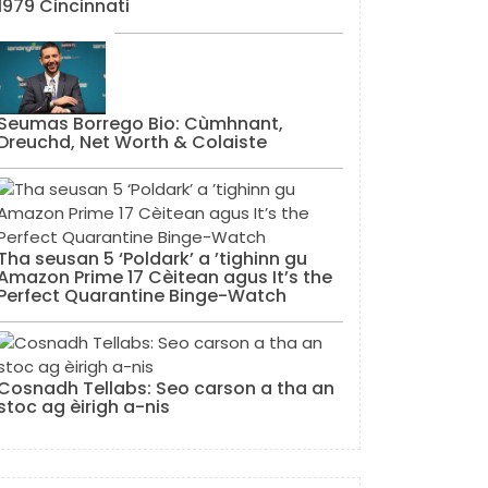
1979 Cincinnati
Seumas Borrego Bio: Cùmhnant,
Dreuchd, Net Worth & Colaiste
Tha seusan 5 ‘Poldark’ a ’tighinn gu
Amazon Prime 17 Cèitean agus It’s the
Perfect Quarantine Binge-Watch
Cosnadh Tellabs: Seo carson a tha an
stoc ag èirigh a-nis