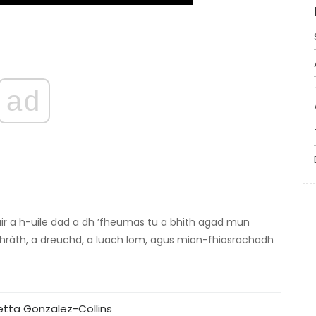
ad
ir a h-uile dad a dh ’fheumas tu a bhith agad mun
thràth, a dreuchd, a luach lom, agus mion-fhiosrachadh
etta Gonzalez-Collins