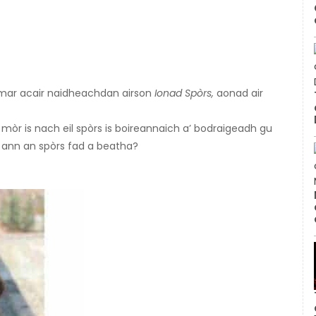
 mar acair naidheachdan airson
Ionad Spòrs,
aonad air
 mòr is nach eil spòrs is boireannaich a’ bodraigeadh gu
ann an spòrs fad a beatha?