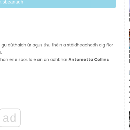
aisbeanadh
 gu dùthaich ùr agus thu fhèin a stèidheachadh aig fìor
.
han eil e saor. Is e sin an adhbhar
Antonietta Collins
ad