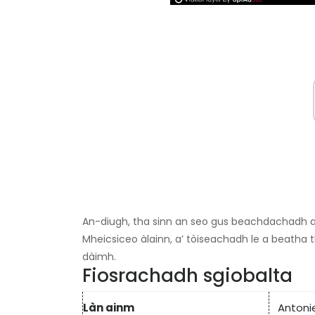
An-diugh, tha sinn an seo gus beachdachadh a
Mheicsiceo àlainn, a’ tòiseachadh le a beatha 
dàimh.
Fiosrachadh sgiobalta
Làn ainm
Antoni