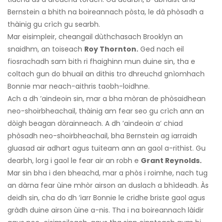
Bernstein a bhith na boireannach pòsta, le dà phòsadh a
thàinig gu crìch gu searbh.
Mar eisimpleir, cheangail dùthchasach Brooklyn an
snaidhm, an toiseach
Roy Thornton.
Ged nach eil
fiosrachadh sam bith ri fhaighinn mun duine sin, tha e
coltach gun do bhuail an dithis tro dhreuchd gnìomhach
Bonnie mar neach-aithris taobh-loidhne.
Ach a dh ’aindeoin sin, mar a bha mòran de phòsaidhean
neo-shoirbheachail, thàinig am fear seo gu crìch ann an
dòigh beagan dòrainneach. A dh ’aindeoin a’ chiad
phòsadh neo-shoirbheachail, bha Bernstein ag iarraidh
gluasad air adhart agus tuiteam ann an gaol a-rithist. Gu
dearbh, lorg i gaol le fear air an robh e
Grant Reynolds.
Mar sin bha i den bheachd, mar a phòs i roimhe, nach tug
an dàrna fear ùine mhòr airson an duslach a bhìdeadh. Às
deidh sin, cha do dh ’iarr Bonnie le cridhe briste gaol agus
gràdh duine airson ùine a-nis. Tha i na boireannach làidir