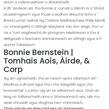
airson a coileanaidhean a dhearbhadh.
A dh ’aindeoin sin, tha Bonnie a’ cumail a dàimh ris a ’bhòrd
acadaimigeach agus fhuair e eadhon dreuchd anns a’
Bhòrd Luchd-tadhail aig Colaiste Naidheachdas Philip Merrill,
co-cheangailte ri Oilthigh Maryland. San aon dòigh, tha i a-
nis a ’toirt aoigheachd do phrògram telebhisean a tha a’
dèiligeadh ri leantainn leantainneach an oilthigh agus a h-
alumni follaiseach.
Bonnie Bernstein |
Tomhais Aois, Àirde, &
Corp
Aig àm sgrìobhaidh, tha an neach-spòrs tàlantach
49-
bliadhna a dh'aois
agus tha i cho èasgaidh agus cho
brosnachail ‘s a bha i aig an ìre adhartach aice. Chan eil
leisg no foillseachadh anns a ’bhoireannach seo, uile mu
obair chruaidh agus dìoghras neo-chinnteach.
Thoir sùil air an dreuchd seo air Instagram