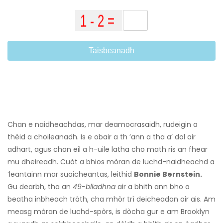
Taisbeanadh
Chan e naidheachdas, mar deamocrasaidh, rudeigin a
thèid a choileanadh. Is e obair a th ’ann a tha a’ dol air
adhart, agus chan eil a h-uile latha cho math ris an fhear
mu dheireadh. Cuòt a bhios mòran de luchd-naidheachd a
’leantainn mar suaicheantas, leithid
Bonnie Bernstein.
Gu dearbh, tha an
49-bliadhna
air a bhith ann bho a
beatha inbheach tràth, cha mhòr trì deicheadan air ais. Am
measg mòran de luchd-spòrs, is dòcha gur e am Brooklyn