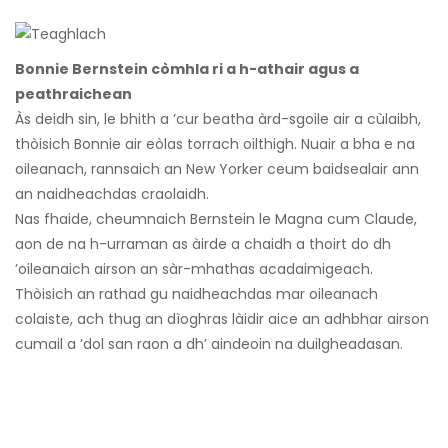
Bonnie Bernstein còmhla ri a h-athair agus a
peathraichean
Às deidh sin, le bhith a ’cur beatha àrd-sgoile air a cùlaibh,
thòisich Bonnie air eòlas torrach oilthigh. Nuair a bha e na
oileanach, rannsaich an New Yorker ceum baidsealair ann
an naidheachdas craolaidh.
Nas fhaide, cheumnaich Bernstein le Magna cum Claude,
aon de na h-urraman as àirde a chaidh a thoirt do dh
’oileanaich airson an sàr-mhathas acadaimigeach.
Thòisich an rathad gu naidheachdas mar oileanach
colaiste, ach thug an dìoghras làidir aice an adhbhar airson
cumail a ’dol san raon a dh’ aindeoin na duilgheadasan.