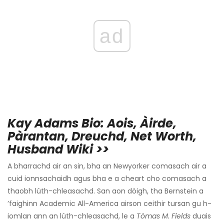
ad
Kay Adams Bio: Aois, Àirde,
Pàrantan, Dreuchd, Net Worth,
Husband Wiki >>
A bharrachd air an sin, bha an Newyorker comasach air a
cuid ionnsachaidh agus bha e a cheart cho comasach a
thaobh lùth-chleasachd. San aon dòigh, tha Bernstein a
’faighinn Academic All-America airson ceithir tursan gu h-
iomlan ann an lùth-chleasachd, le a
Tòmas M. Fields
duais