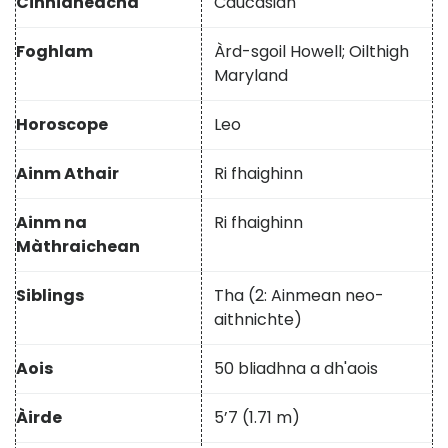
Cinnidheachd
Caucasian
Foghlam
Àrd-sgoil Howell; Oilthigh
Maryland
Horoscope
Leo
Ainm Athair
Ri fhaighinn
Ainm na
Ri fhaighinn
Màthraichean
Siblings
Tha (2: Ainmean neo-
aithnichte)
Aois
50 bliadhna a dh'aois
Àirde
5’7 (1.71 m)