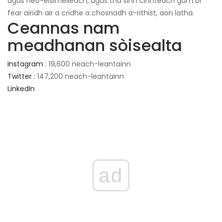
agus neo-eisimeileach, agus tha sinn cinnteach gum bi
fear airidh air a cridhe a chosnadh a-rithist, aon latha.
Ceannas nam
meadhanan sòisealta
Instagram
: 19,600 neach-leantainn
Twitter
: 147,200 neach-leantainn
LinkedIn
ad