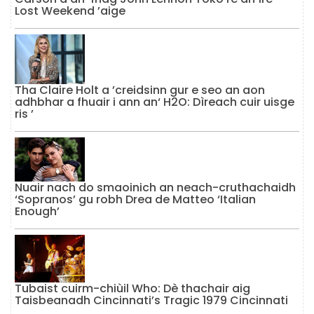
Lost Weekend ’aige
Tha Claire Holt a ’creidsinn gur e seo an aon
adhbhar a fhuair i ann an‘ H2O: Dìreach cuir uisge
ris ’
Nuair nach do smaoinich an neach-cruthachaidh
‘Sopranos’ gu robh Drea de Matteo ‘Italian
Enough’
Tubaist cuirm-chiùil Who: Dè thachair aig
Taisbeanadh Cincinnati’s Tragic 1979 Cincinnati