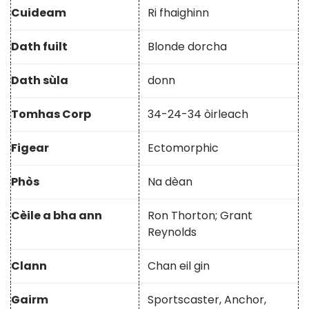
Cuideam
Ri fhaighinn
Dath fuilt
Blonde dorcha
Dath sùla
donn
Tomhas Corp
34-24-34 òirleach
Figear
Ectomorphic
Phòs
Na dèan
Cèile a bha ann
Ron Thorton; Grant
Reynolds
Clann
Chan eil gin
Gairm
Sportscaster, Anchor,