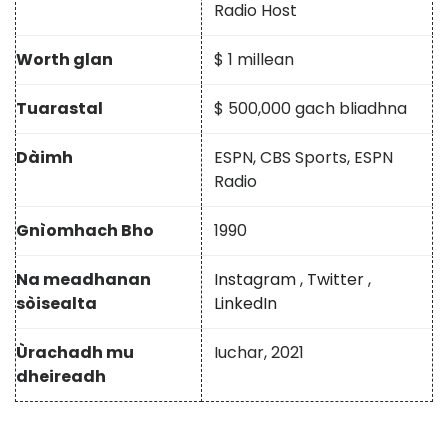
Radio Host
Worth glan
$ 1 millean
Tuarastal
$ 500,000 gach bliadhna
Dàimh
ESPN, CBS Sports, ESPN
Radio
Gnìomhach Bho
1990
Na meadhanan
Instagram
,
Twitter
,
sòisealta
LinkedIn
Ùrachadh mu
Iuchar, 2021
dheireadh