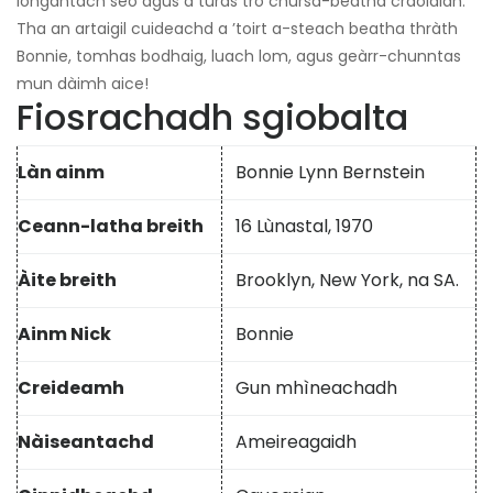
iongantach seo agus a turas tro chùrsa-beatha craolaidh.
Tha an artaigil cuideachd a ’toirt a-steach beatha thràth
Bonnie, tomhas bodhaig, luach lom, agus geàrr-chunntas
mun dàimh aice!
Fiosrachadh sgiobalta
Làn ainm
Bonnie Lynn Bernstein
Ceann-latha breith
16 Lùnastal, 1970
Àite breith
Brooklyn, New York, na SA.
Ainm Nick
Bonnie
Creideamh
Gun mhìneachadh
Nàiseantachd
Ameireagaidh