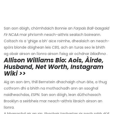
San aon dòigh, chòmhdaich Bonnie an
Farpais Ball-basgaid
Fir NCAA
mar phrìomh neach-aithris sealach boireann.
Coltach ris a ’ghige a bh’ aice roimhe, dhealaich an neach-
spòrs blonde dòighean leis
CBS,
ach an turas seo le bhith
ag obair airson an lìonra airson faisg air ochdnar
bliadhna
.
Allison Williams Bio: Aois, Àirde,
Husband, Net Worth, Instagram
Wiki >>
Aig an aon àm, thill Bernstein dhachaigh chun àite, a thug
cothrom dhi a bhith na mothachadh ann an saoghal
naidheachdas,
ESPN.
San aon dòigh, lean dùthchasach
Brooklyn a seirbheis mar neach-aithris làraich airson an
lìonra.
A bharrachd air an sin, thachair tachartas ris nach robh dùil