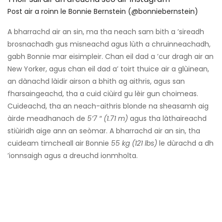
Post air a roinn le Bonnie Bernstein (@bonniebernstein)
A bharrachd air an sin, ma tha neach sam bith a ’sireadh
brosnachadh gus misneachd agus lùth a chruinneachadh,
gabh Bonnie mar eisimpleir. Chan eil dad a ’cur dragh air an
New Yorker, agus chan eil dad a’ toirt thuice air a glùinean,
an dànachd làidir airson a bhith ag aithris, agus san
fharsaingeachd, tha a cuid ciùird gu lèir gun choimeas.
Cuideachd, tha an neach-aithris blonde na sheasamh aig
àirde meadhanach de
5’7 ″ (1.71 m)
agus tha làthaireachd
stiùiridh aige ann an seòmar. A bharrachd air an sin, tha
cuideam timcheall air Bonnie
55 kg (121 lbs)
le dùrachd a dh
’ionnsaigh agus a dreuchd ionmholta.