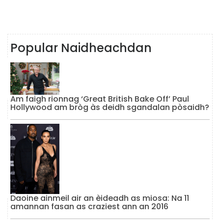
Popular Naidheachdan
Am faigh rionnag ‘Great British Bake Off’ Paul
Hollywood am bròg às deidh sgandalan pòsaidh?
Daoine ainmeil air an èideadh as miosa: Na 11
amannan fasan as craziest ann an 2016