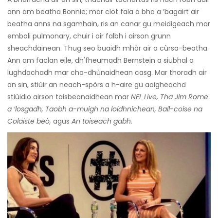
ann am beatha Bonnie; mar clot fala a bha a ’bagairt air
beatha anns na sgamhain, ris an canar gu meidigeach mar
emboli pulmonary, chuir i air falbh i airson grunn
sheachdainean. Thug seo buaidh mhòr air a cùrsa-beatha.
Ann am faclan eile, dh'fheumadh Bernstein a siubhal a
lughdachadh mar cho-dhùnaidhean casg. Mar thoradh air
an sin, stiùir an neach-spòrs a h-aire gu aoigheachd
stiùidio airson taisbeanaidhean mar
NFL Live, Tha Jim Rome
a ’losgadh, Taobh a-muigh na loidhnichean, Ball-coise na
Colaiste beò,
agus
An toiseach gabh.