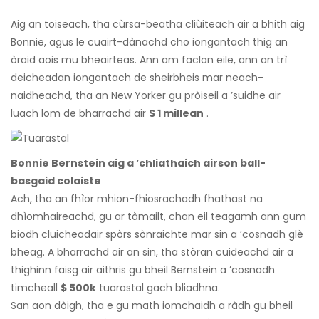
Aig an toiseach, tha cùrsa-beatha cliùiteach air a bhith aig
Bonnie, agus le cuairt-dànachd cho iongantach thig an
òraid aois mu bheairteas. Ann am faclan eile, ann an trì
deicheadan iongantach de sheirbheis mar neach-
naidheachd, tha an New Yorker gu pròiseil a ’suidhe air
luach lom de bharrachd air
$ 1 millean
.
Bonnie Bernstein aig a ’chliathaich airson ball-
basgaid colaiste
Ach, tha an fhìor mhion-fhiosrachadh fhathast na
dhìomhaireachd, gu ar tàmailt, chan eil teagamh ann gum
biodh cluicheadair spòrs sònraichte mar sin a ’cosnadh glè
bheag. A bharrachd air an sin, tha stòran cuideachd air a
thighinn faisg air aithris gu bheil Bernstein a ’cosnadh
timcheall
$ 500k
tuarastal gach bliadhna.
San aon dòigh, tha e gu math iomchaidh a ràdh gu bheil