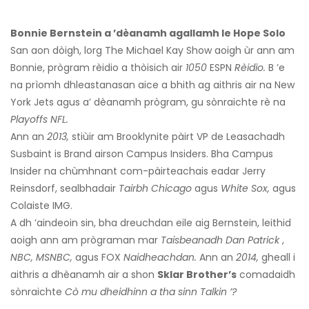
Bonnie Bernstein a ’dèanamh agallamh le Hope Solo
San aon dòigh, lorg The Michael Kay Show aoigh ùr ann am
Bonnie, prògram rèidio a thòisich air
1050
ESPN
Rèidio.
B ’e
na prìomh dhleastanasan aice a bhith ag aithris air na New
York Jets agus a’ dèanamh prògram, gu sònraichte rè na
Playoffs NFL.
Ann an
2013,
stiùir am Brooklynite pàirt VP de Leasachadh
Susbaint is Brand airson Campus Insiders. Bha Campus
Insider na chùmhnant com-pàirteachais eadar Jerry
Reinsdorf, sealbhadair
Tairbh Chicago
agus
White Sox,
agus
Colaiste IMG.
A dh ’aindeoin sin, bha dreuchdan eile aig Bernstein, leithid
aoigh ann am prògraman mar
Taisbeanadh Dan Patrick
,
NBC, MSNBC,
agus FOX
Naidheachdan.
Ann an
2014,
gheall i
aithris a dhèanamh air a shon
Sklar Brother’s
comadaidh
sònraichte
Cò mu dheidhinn a tha sinn Talkin ’?