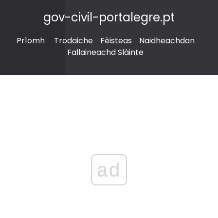
gov-civil-portalegre.pt
Prìomh
Trodaiche
Fèisteas
Naidheachdan
Fallaineachd Slàinte
ad