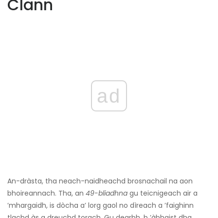
Clann
ad
An-dràsta, tha neach-naidheachd brosnachail na aon
bhoireannach. Tha, an
49-bliadhna
gu teicnigeach air a
’mhargaidh, is dòcha a’ lorg gaol no dìreach a ’faighinn
tlachd às a dreuchd torach. Gu dearbh, b ’àbhaist dha