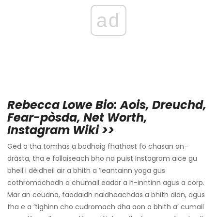
ad
Rebecca Lowe Bio: Aois, Dreuchd,
Fear-pòsda, Net Worth,
Instagram Wiki >>
Ged a tha tomhas a bodhaig fhathast fo chasan an-
dràsta, tha e follaiseach bho na puist Instagram aice gu
bheil i dèidheil air a bhith a ’leantainn yoga gus
cothromachadh a chumail eadar a h-inntinn agus a corp.
Mar an ceudna, faodaidh naidheachdas a bhith dian, agus
tha e a ’tighinn cho cudromach dha aon a bhith a’ cumail