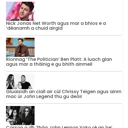
Nick Jonas Net Worth agus mar a bhios e a
’dèanamh a chuid airgid
Rionnag ‘The Politician’ Ben Platt: A luach glan
agus mar a thàinig e gu bhith ainmeil
Gluaisidh an ciall air cùl Chrissy Teigen agus ainm
mac ùr John Legend thu gu deòir
Carson a dh ’fhàg John Lennon Yoko rè an ìre‘