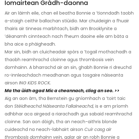
Iomairtean Gràdh-daonna
Air an làimh eile, chan eil beatha Bonnie a ’tionndadh taobh
a-staigh ceithir ballachan stiùidio. Mar chuideigin a fhuair
thairis air tinneas marbhtach, bidh am Brooklynite a
’dèanamh cinnteach nach fheum daoine eile am bàta a
bha aice a phàigheadh.
Mar sin, bidh an cluicheadair spòrs a ’togail mothachadh a
thaobh reamhrachd cloinne agus thrombosis vein
domhainn. A bharrachd air an sin, ghabh Bonnie ri dreuchd
ro-innleachdach meadhanan agus tosgaire nàiseanta
airson
ING KiDS ROCK.
Ma tha ùidh agad Mic a cheannach, cliog an seo. >>
Aig an aon àm, tha Bernstein gu gnìomhach a ’toirt taic
don
Stèidheachd Nàiseanta Fallaineachd,
is e am prìomh
adhbhar aca airgead a riarachadh gus sabaid reamhrachd
cloinne. San aon dòigh, tha an neach-aithris blonde
cuideachd na neach-labhairt airson
Cuir casg air
thrombosis domhainn vein,
galar air an robh Bonnie a