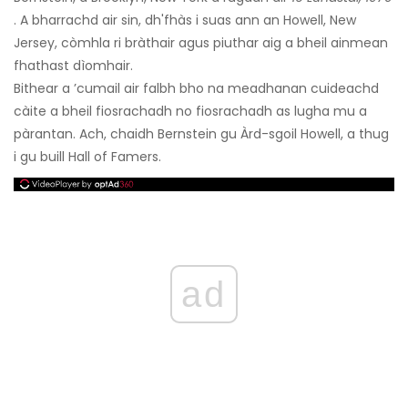
. A bharrachd air sin, dh'fhàs i suas ann an Howell, New
Jersey, còmhla ri bràthair agus piuthar aig a bheil ainmean
fhathast dìomhair.
Bithear a ’cumail air falbh bho na meadhanan cuideachd
càite a bheil fiosrachadh no fiosrachadh as lugha mu a
pàrantan. Ach, chaidh Bernstein gu Àrd-sgoil Howell, a thug
i gu buill Hall of Famers.
ad