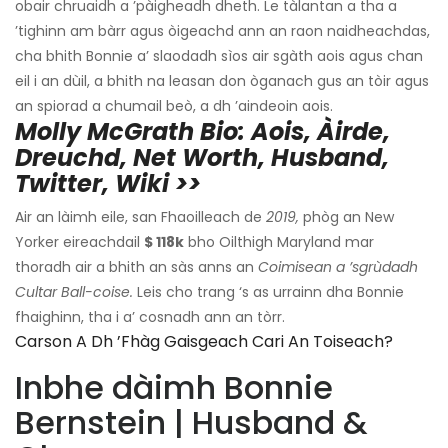
obair chruaidh a ’pàigheadh ​​dheth. Le tàlantan a tha a
’tighinn am bàrr agus òigeachd ann an raon naidheachdas,
cha bhith Bonnie a’ slaodadh sìos air sgàth aois agus chan
eil i an dùil, a bhith na leasan don òganach gus an tòir agus
an spiorad a chumail beò, a dh ’aindeoin aois.
Molly McGrath Bio: Aois, Àirde,
Dreuchd, Net Worth, Husband,
Twitter, Wiki >>
Air an làimh eile, san Fhaoilleach de
2019,
phòg an New
Yorker eireachdail
$ 118k
bho Oilthigh Maryland mar
thoradh air a bhith an sàs anns an
Coimisean a ’sgrùdadh
Cultar Ball-coise.
Leis cho trang ‘s as urrainn dha Bonnie
fhaighinn, tha i a’ cosnadh ann an tòrr.
Carson A Dh ’fhàg Gaisgeach Cari An Toiseach?
Inbhe dàimh Bonnie
Bernstein | Husband &