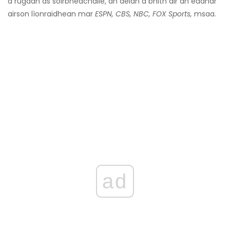
a rugadh as soirbheachaile, an dèidh a bhith air an èadhar
airson lìonraidhean mar
ESPN, CBS, NBC, FOX Sports,
msaa.
ad