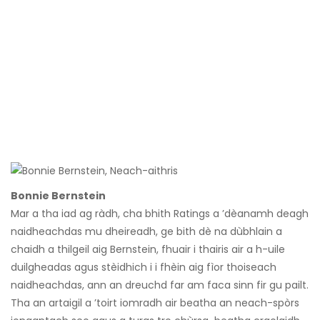
Bonnie Bernstein
Mar a tha iad ag ràdh, cha bhith Ratings a ’dèanamh deagh
naidheachdas mu dheireadh, ge bith dè na dùbhlain a
chaidh a thilgeil aig Bernstein, fhuair i thairis air a h-uile
duilgheadas agus stèidhich i i fhèin aig fìor thoiseach
naidheachdas, ann an dreuchd far am faca sinn fir gu pailt.
Tha an artaigil a ’toirt iomradh air beatha an neach-spòrs