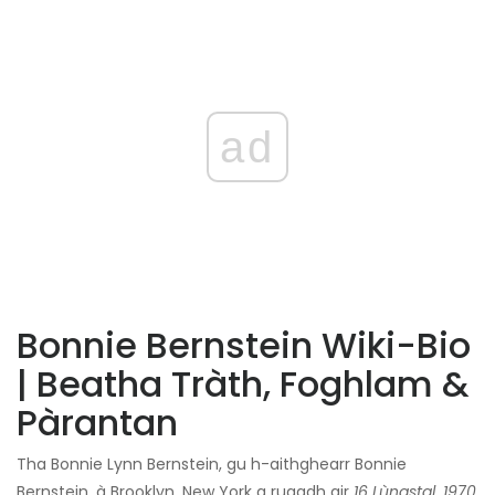
ad
Bonnie Bernstein Wiki-Bio
| Beatha Tràth, Foghlam &
Pàrantan
Tha Bonnie Lynn Bernstein, gu h-aithghearr Bonnie
Bernstein, à Brooklyn, New York a rugadh air
16 Lùnastal, 1970