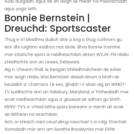
suas dùsgadh, agus dè an dòigh as fheàrr na meòrachadh
agus yoga teth.
Bonnie Bernstein |
Dreuchd: Sportscaster
Thug e trì bliadhna duilich àite a lorg a thug cothrom gu
leòr dhi ruighinn eadhon nas àirde. Bhris Bonnie troimhe
mar stiùiriche spòrs is naidheachdan airson
WXJN-FM
rèidio
stèidhichte ann an Lewes, Delaware.
Aig a ’cheann thall, le beagan bhliadhnaichean de eòlas
mar aoigh rèidio, bha Bernstein deiseil airson a bhith air
beulaibh a’ chamara. Le seo, ghabh i ri obair aig an
WMDT-
TV
suidhichte ann an Salisbury, Maryland, a ’frithealadh mar
acair naidheachdan agus a’ gluasad air adhart gu bhith
KRNV-TV’s
a ’chiad latha spòrs boireann a-riamh air acair
air làithean na seachdain.
Ach, a-steach
naoi ceud deug naochad ’s a còig,
thachair
tionndadh mòr ann am beatha Brooklynite mar
ESPN