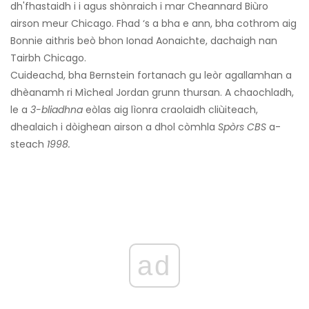
dh'fhastaidh i i agus shònraich i mar Cheannard Biùro
airson meur Chicago. Fhad ‘s a bha e ann, bha cothrom aig
Bonnie aithris beò bhon Ionad Aonaichte, dachaigh nan
Tairbh Chicago.
Cuideachd, bha Bernstein fortanach gu leòr agallamhan a
dhèanamh ri Mìcheal Jordan grunn thursan. A chaochladh,
le a
3-bliadhna
eòlas aig lìonra craolaidh cliùiteach,
dhealaich i dòighean airson a dhol còmhla
Spòrs CBS
a-
steach
1998.
ad