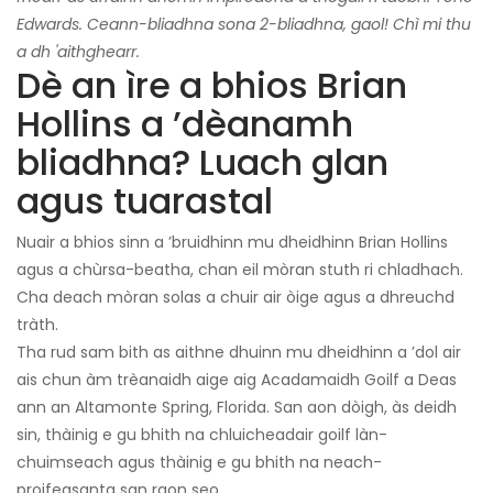
Edwards. Ceann-bliadhna sona 2-bliadhna, gaol! Chì mi thu
a dh 'aithghearr.
Dè an ìre a bhios Brian
Hollins a ’dèanamh
bliadhna? Luach glan
agus tuarastal
Nuair a bhios sinn a ’bruidhinn mu dheidhinn Brian Hollins
agus a chùrsa-beatha, chan eil mòran stuth ri chladhach.
Cha deach mòran solas a chuir air òige agus a dhreuchd
tràth.
Tha rud sam bith as aithne dhuinn mu dheidhinn a ’dol air
ais chun àm trèanaidh aige aig Acadamaidh Goilf a Deas
ann an Altamonte Spring, Florida. San aon dòigh, às deidh
sin, thàinig e gu bhith na chluicheadair goilf làn-
chuimseach agus thàinig e gu bhith na neach-
proifeasanta san raon seo.