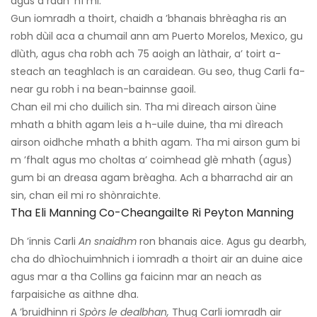
agus a ràdh ‘nì mi.’
Gun iomradh a thoirt, chaidh a ’bhanais bhrèagha ris an
robh dùil aca a chumail ann am Puerto Morelos, Mexico, gu
dlùth, agus cha robh ach 75 aoigh an làthair, a’ toirt a-
steach an teaghlach is an caraidean. Gu seo, thug Carli fa-
near gu robh i na bean-bainnse gaoil.
Chan eil mi cho duilich sin. Tha mi dìreach airson ùine
mhath a bhith agam leis a h-uile duine, tha mi dìreach
airson oidhche mhath a bhith agam. Tha mi airson gum bi
m ’fhalt agus mo choltas a’ coimhead glè mhath (agus)
gum bi an dreasa agam brèagha. Ach a bharrachd air an
sin, chan eil mi ro shònraichte.
Tha Eli Manning Co-Cheangailte Ri Peyton Manning
Dh ’innis Carli
An snaidhm
ron bhanais aice. Agus gu dearbh,
cha do dhìochuimhnich i iomradh a thoirt air an duine aice
agus mar a tha Collins ga faicinn mar an neach as
farpaisiche as aithne dha.
A ’bruidhinn ri
Spòrs le dealbhan,
Thug Carli iomradh air