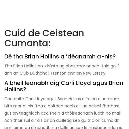
Cuid de Ceistean
Cumanta:
Dè tha Brian Hollins a ’dèanamh a-nis?
Tha Brian Hollins an-dràsta ag obair mar neach-taic goilf
ann an Club Dùthchail Trenton ann an New Jersey.
A bheil leanabh aig Carli Lloyd agus Brian
Hollins?
Cha bhith Carli Lloyd agus Brian Hollins a ’roinn clann sam
bith mar a-nis. Tha e coltach nach eil iad deiseil fhathast
gus an teaghlach aca fhèin a thòiseachadh luath no mall.
Ach thoir sùil air ais air an duilleag seo gu tric oir cumaidh
sinn oirnn ag ùrachadh na duilleige seo le naidheachdan is