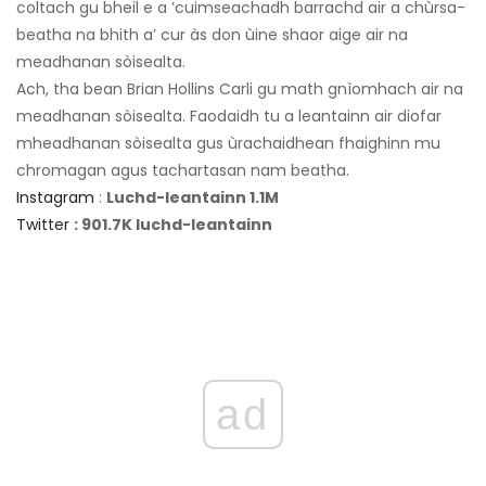
coltach gu bheil e a ’cuimseachadh barrachd air a chùrsa-
beatha na bhith a’ cur às don ùine shaor aige air na
meadhanan sòisealta.
Ach, tha bean Brian Hollins Carli gu math gnìomhach air na
meadhanan sòisealta. Faodaidh tu a leantainn air diofar
mheadhanan sòisealta gus ùrachaidhean fhaighinn mu
chromagan agus tachartasan nam beatha.
Instagram
:
Luchd-leantainn 1.1M
Twitter
: 901.7K luchd-leantainn
ad