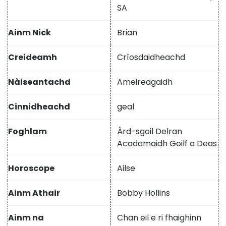
SA
Ainm Nick
Brian
Creideamh
Crìosdaidheachd
Nàiseantachd
Ameireagaidh
Cinnidheachd
geal
Foghlam
Àrd-sgoil Delran
Acadamaidh Goilf a Deas
Horoscope
Ailse
Ainm Athair
Bobby Hollins
Ainm na
Chan eil e ri fhaighinn