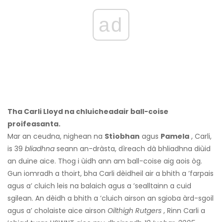
ad
Tha Carli Lloyd na chluicheadair ball-coise
proifeasanta.
Mar an ceudna, nighean na
Stìobhan
agus
Pamela
, Carli,
is 39
bliadhna
seann an-dràsta, dìreach dà bhliadhna diùid
an duine aice. Thog i ùidh ann am ball-coise aig aois òg.
Gun iomradh a thoirt, bha Carli dèidheil air a bhith a ’farpais
agus a’ cluich leis na balaich agus a ’sealltainn a cuid
sgilean. An dèidh a bhith a ’cluich airson an sgioba àrd-sgoil
agus a’ cholaiste aice airson
Oilthigh Rutgers
, Rinn Carli a