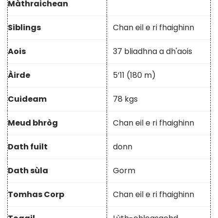
Màthraichean
Siblings
Chan eil e ri fhaighinn
Aois
37 bliadhna a dh'aois
Àirde
5’11 (180 m)
Cuideam
78 kgs
Meud bhròg
Chan eil e ri fhaighinn
Dath fuilt
donn
Dath sùla
Gorm
Tomhas Corp
Chan eil e ri fhaighinn