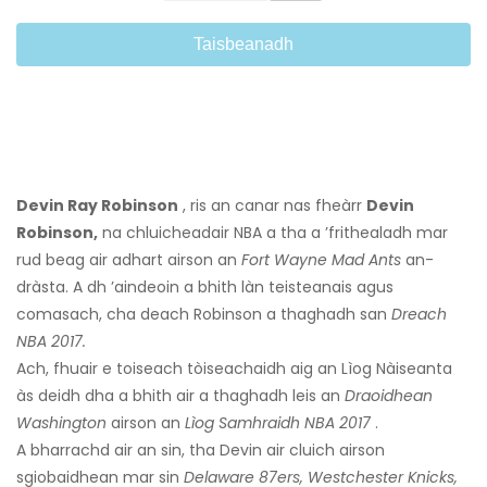
Taisbeanadh
Devin Ray Robinson
, ris an canar nas fheàrr
Devin
Robinson,
na chluicheadair NBA a tha a ’frithealadh mar
rud beag air adhart airson an
Fort Wayne Mad Ants
an-
dràsta. A dh ’aindeoin a bhith làn teisteanais agus
comasach, cha deach Robinson a thaghadh san
Dreach
NBA 2017.
Ach, fhuair e toiseach tòiseachaidh aig an Lìog Nàiseanta
às deidh dha a bhith air a thaghadh leis an
Draoidhean
Washington
airson an
Lìog Samhraidh NBA 2017
.
A bharrachd air an sin, tha Devin air cluich airson
sgiobaidhean mar sin
Delaware 87ers, Westchester Knicks,