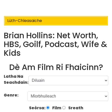
Lùth-Chleasaiche
Brian Hollins: Net Worth,
HBS, Goilf, Podcast, Wife &
Kids
Dè Am Film Ri Fhaicinn?
Latha Na
Seachdain:
Genre:
Seòrsa:
Film
Sreath