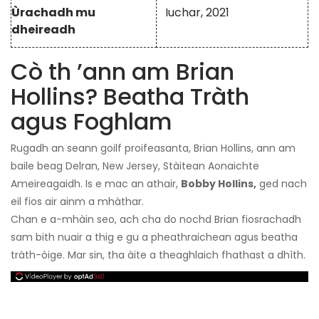
Ùrachadh mu
Iuchar, 2021
dheireadh
Cò th ’ann am Brian
Hollins? Beatha Tràth
agus Foghlam
Rugadh an seann goilf proifeasanta, Brian Hollins, ann am
baile beag Delran, New Jersey, Stàitean Aonaichte
Ameireagaidh. Is e mac an athair,
Bobby Hollins,
ged nach
eil fios air ainm a mhàthar.
Chan e a-mhàin seo, ach cha do nochd Brian fiosrachadh
sam bith nuair a thig e gu a pheathraichean agus beatha
tràth-òige. Mar sin, tha àite a theaghlaich fhathast a dhìth.