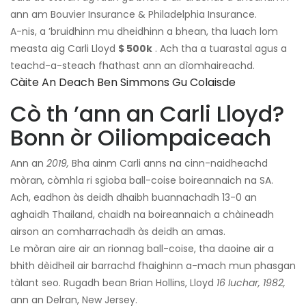
ann am Bouvier Insurance & Philadelphia Insurance.
A-nis, a ’bruidhinn mu dheidhinn a bhean, tha luach lom
measta aig Carli Lloyd
$ 500k
. Ach tha a tuarastal agus a
teachd-a-steach fhathast ann an dìomhaireachd.
Càite An Deach Ben Simmons Gu Colaisde
Cò th ’ann an Carli Lloyd?
Bonn òr Oiliompaiceach
Ann an
2019,
Bha ainm Carli anns na cinn-naidheachd
mòran, còmhla ri sgioba ball-coise boireannaich na SA.
Ach, eadhon às deidh dhaibh buannachadh 13-0 an
aghaidh Thailand, chaidh na boireannaich a chàineadh
airson an comharrachadh às deidh an amas.
Le mòran aire air an rionnag ball-coise, tha daoine air a
bhith dèidheil air barrachd fhaighinn a-mach mun phasgan
tàlant seo. Rugadh bean Brian Hollins, Lloyd
16 Iuchar, 1982,
ann an Delran, New Jersey.