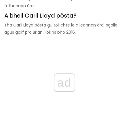
fathannan ùra.
A bheil Carli Lloyd pòsta?
Tha Carli Lloyd pòsta gu toilichte le a leannan àrd-sgoile
agus goilf pro Brian Hollins bho 2016.
ad