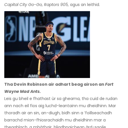
Capital City Go-Go, Raptors 905,
agus an leithid.
Tha Devin Robinson air adhart beag airson an
Fort
Wayne Mad Ants.
Leis gu bheil e fhathast ùr sa gheama, tha cuid de rudan
ann nach eil fios aig luchd-leantainn mu dheidhinn. Mar
thoradh air an sin, an-diugh, bidh sinn a ’foillseachadh
barrachd mion-fhiosrachaidh mu dheidhinn mar a
theaghlach, a mhàthair, bliadhnaichean àrd-sgoile,