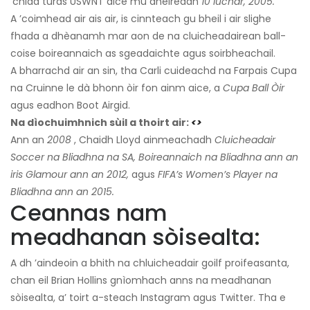
’chiad turas USWNT aice mu dheireadh
10 Iuchar, 2005.
A ’coimhead air ais air, is cinnteach gu bheil i air slighe
fhada a dhèanamh mar aon de na cluicheadairean ball-
coise boireannaich as sgeadaichte agus soirbheachail.
A bharrachd air an sin, tha Carli cuideachd na Farpais Cupa
na Cruinne le dà bhonn òir fon ainm aice, a
Cupa Ball Òir
agus eadhon Boot Airgid.
Na dìochuimhnich sùil a thoirt air:
<>
Ann an
2008
, Chaidh Lloyd ainmeachadh
Cluicheadair
Soccer na Bliadhna na SA, Boireannaich na Bliadhna ann an
iris Glamour ann an 2012,
agus
FIFA’s Women’s Player na
Bliadhna ann an 2015.
Ceannas nam
meadhanan sòisealta:
A dh ’aindeoin a bhith na chluicheadair goilf proifeasanta,
chan eil Brian Hollins gnìomhach anns na meadhanan
sòisealta, a’ toirt a-steach Instagram agus Twitter. Tha e