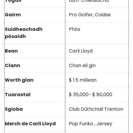
Togail
Lùth-chleasachd
Gairm
Pro Golfer, Coidse
Suidheachadh
Phòs
pòsaidh
Bean
Carli Lloyd
Clann
Chan eil gin
Worth glan
$ 1.5 millean
Tuarastal
$ 35,000- $ 80,000
Sgioba
Club Dùthchail Trenton
Merch de Carli Lloyd
Pop Funko
,
Jersey