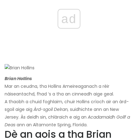
ad
Brian Hollins
Mar an ceudna, tha Hollins Ameireaganach a rèir
nàiseantachd, fhad ‘s a tha an cinneadh aige geal.
A thaobh a chuid foghlaim, chuir Hollins crìoch air an àrd-
sgoil aige aig
Àrd-sgoil Delran,
suidhichte ann an New
Jersey. Às deidh sin, chlàraich e aig an
Acadamaidh Goilf a
Deas
ann an Altamonte Spring, Florida.
Dè an aois a tha Brian