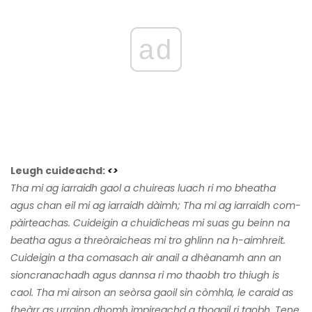
ad
Leugh cuideachd:
<>
Tha mi ag iarraidh gaol a chuireas luach ri mo bheatha
agus chan eil mi ag iarraidh dàimh; Tha mi ag iarraidh com-
pàirteachas. Cuideigin a chuidicheas mi suas gu beinn na
beatha agus a threòraicheas mi tro ghlinn na h-aimhreit.
Cuideigin a tha comasach air anail a dhèanamh ann an
sioncranachadh agus dannsa ri mo thaobh tro thiugh is
caol. Tha mi airson an seòrsa gaoil sin còmhla, le caraid as
fheàrr as urrainn dhomh ìmpireachd a thogail ri taobh. Tene