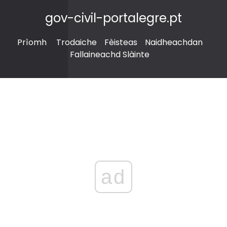
gov-civil-portalegre.pt
Prìomh
Trodaiche
Fèisteas
Naidheachdan
Fallaineachd Slàinte
ad