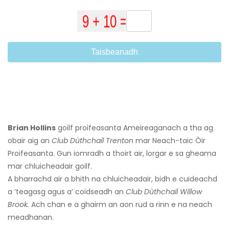
Taisbeanadh
Brian Hollins
goilf proifeasanta Ameireaganach a tha ag
obair aig an
Club Dùthchail Trenton
mar Neach-taic Òir
Proifeasanta. Gun iomradh a thoirt air, lorgar e sa gheama
mar chluicheadair goilf.
A bharrachd air a bhith na chluicheadair, bidh e cuideachd
a ’teagasg agus a’ coidseadh an
Club Dùthchail Willow
Brook.
Ach chan e a ghairm an aon rud a rinn e na neach
meadhanan.