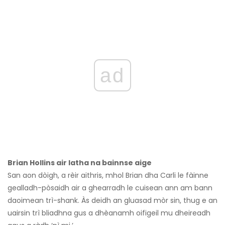
ad
Brian Hollins air latha na bainnse aige
San aon dòigh, a rèir aithris, mhol Brian dha Carli le fàinne
gealladh-pòsaidh air a ghearradh le cuisean ann am bann
daoimean trì-shank. Às deidh an gluasad mòr sin, thug e an
uairsin trì bliadhna gus a dhèanamh oifigeil mu dheireadh