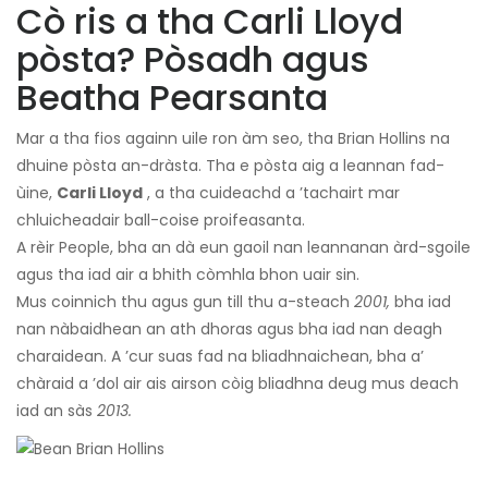
Cò ris a tha Carli Lloyd
pòsta? Pòsadh agus
Beatha Pearsanta
Mar a tha fios againn uile ron àm seo, tha Brian Hollins na
dhuine pòsta an-dràsta. Tha e pòsta aig a leannan fad-
ùine,
Carli Lloyd
, a tha cuideachd a ’tachairt mar
chluicheadair ball-coise proifeasanta.
A rèir People, bha an dà eun gaoil nan leannanan àrd-sgoile
agus tha iad air a bhith còmhla bhon uair sin.
Mus coinnich thu agus gun till thu a-steach
2001,
bha iad
nan nàbaidhean an ath dhoras agus bha iad nan deagh
charaidean. A ’cur suas fad na bliadhnaichean, bha a’
chàraid a ’dol air ais airson còig bliadhna deug mus deach
iad an sàs
2013.