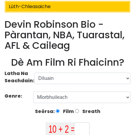
Lùth-Chleasaiche
Devin Robinson Bio -
Pàrantan, NBA, Tuarastal,
AFL & Caileag
Dè Am Film Ri Fhaicinn?
Latha Na
Seachdain:
Genre:
Seòrsa:
Film
Sreath