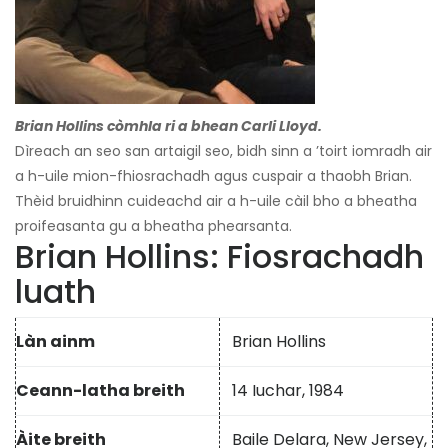
Brian Hollins còmhla ri a bhean Carli Lloyd.
Dìreach an seo san artaigil seo, bidh sinn a ’toirt iomradh air
a h-uile mion-fhiosrachadh agus cuspair a thaobh Brian.
Thèid bruidhinn cuideachd air a h-uile càil bho a bheatha
proifeasanta gu a bheatha phearsanta.
Brian Hollins: Fiosrachadh
luath
Làn ainm
Brian Hollins
Ceann-latha breith
14 Iuchar, 1984
Àite breith
Baile Delara, New Jersey,