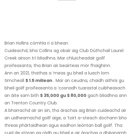
Brian Hollins còmhla ri a bhean
Cuideachd, bha Collins ag obair aig Club Dùthchail Laurel
Creek airson trì bliadhna. Mar chluicheadair goilf
proifeasanta, tha Brian air beairteas mòr fhaighinn.
Ann an 2021, thathas a ’meas gu bheil a luach lom
timcheall
$ 1.5 millean
. Mar an ceudna, chaidh aithris gu
bheil goilf proifeasanta a ’cosnadh tuarastal cuibheasach
an àite sam bith
$ 35,000 gu $ 80,000
gach bliadhna ann
an Trenton Country Club.
A bharrachd air an sin, tha àrachas aig Brian cuideachd air
an uidheamachd goilf aige, a ’toirt a-steach dochann bho
threas phàrtaidhean agus eadhon leòntan ball goilf. Tha
cuid de stòran ag ràdh gu bheil e air àrachas a dhèanamh