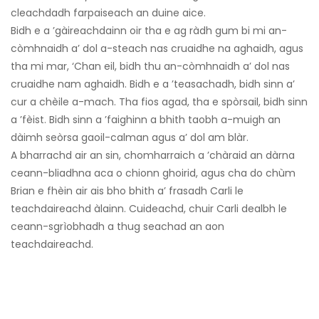
cleachdadh farpaiseach an duine aice.
Bidh e a ’gàireachdainn oir tha e ag ràdh gum bi mi an-
còmhnaidh a’ dol a-steach nas cruaidhe na aghaidh, agus
tha mi mar, ‘Chan eil, bidh thu an-còmhnaidh a’ dol nas
cruaidhe nam aghaidh. Bidh e a ’teasachadh, bidh sinn a’
cur a chèile a-mach. Tha fios agad, tha e spòrsail, bidh sinn
a ’fèist. Bidh sinn a ’faighinn a bhith taobh a-muigh an
dàimh seòrsa gaoil-calman agus a’ dol am blàr.
A bharrachd air an sin, chomharraich a ’chàraid an dàrna
ceann-bliadhna aca o chionn ghoirid, agus cha do chùm
Brian e fhèin air ais bho bhith a’ frasadh Carli le
teachdaireachd àlainn. Cuideachd, chuir Carli dealbh le
ceann-sgrìobhadh a thug seachad an aon
teachdaireachd.