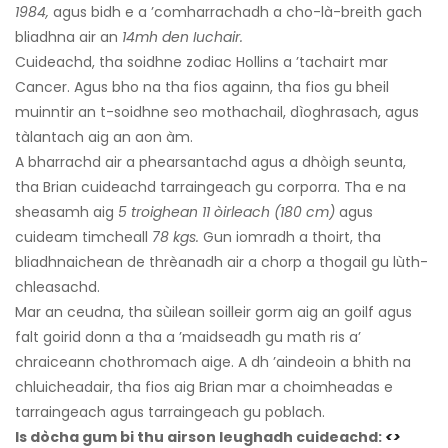
1984,
agus bidh e a ’comharrachadh a cho-là-breith gach
bliadhna air an
14mh den Iuchair.
Cuideachd, tha soidhne zodiac Hollins a ’tachairt mar
Cancer. Agus bho na tha fios againn, tha fios gu bheil
muinntir an t-soidhne seo mothachail, dìoghrasach, agus
tàlantach aig an aon àm.
A bharrachd air a phearsantachd agus a dhòigh seunta,
tha Brian cuideachd tarraingeach gu corporra. Tha e na
sheasamh aig
5 troighean 11 òirleach (180 cm)
agus
cuideam timcheall
78 kgs.
Gun iomradh a thoirt, tha
bliadhnaichean de thrèanadh air a chorp a thogail gu lùth-
chleasachd.
Mar an ceudna, tha sùilean soilleir gorm aig an goilf agus
falt goirid donn a tha a ’maidseadh gu math ris a’
chraiceann chothromach aige. A dh ’aindeoin a bhith na
chluicheadair, tha fios aig Brian mar a choimheadas e
tarraingeach agus tarraingeach gu poblach.
Is dòcha gum bi thu airson leughadh cuideachd:
<>