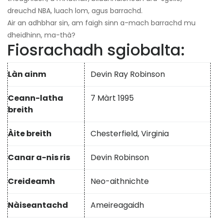
dreuchd NBA, luach lom, agus barrachd.
Air an adhbhar sin, am faigh sinn a-mach barrachd mu
dheidhinn, ma-thà?
Fiosrachadh sgiobalta:
Làn ainm
Devin Ray Robinson
Ceann-latha
7 Màrt 1995
breith
Àite breith
Chesterfield, Virginia
Canar a-nis ris
Devin Robinson
Creideamh
Neo-aithnichte
Nàiseantachd
Ameireagaidh