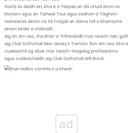
Goirid às deidh sin, bha e a ’farpais an dà chuid anns na
Hooters agus an Tarheel Tour agus eadhon a’ faighinn
teisteanas airson na SA Fosgail an dàrna toll a bharrachd
airson birdie a chlàradh.
Aig an àm seo, tha Brian a ’frithealadh mar neach-taic goilf
aig Club Dùthchail New Jersey’s Trenton. Ron àm seo, bha e
cuideachd ag obair mar neach-teagaisg proifeasanta
agus cuideachaidh aig Club Dùthchail Will Brook.
ad