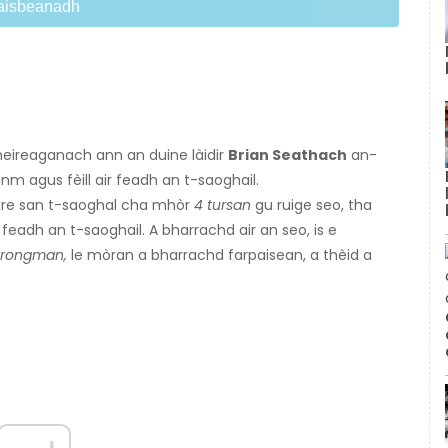
aisbeanadh
eireaganach ann an duine làidir
Brian Seathach
an-
m agus fèill air feadh an t-saoghail.
dire san t-saoghal cha mhòr
4 tursan
gu ruige seo, tha
feadh an t-saoghail. A bharrachd air an seo, is e
trongman,
le mòran a bharrachd farpaisean, a thèid a