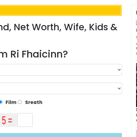
d, Net Worth, Wife, Kids &
m Ri Fhaicinn?
Film
Sreath