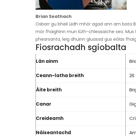
Brian Seathach
Osbarr gu bheil ùidh mhòr agad ann am bata Bri
mòr fhaighinn mun lùth-chleasaiche seo. Mus 
phearsanta, leig dhuinn gluasad gus eòlas fhaig
Fiosrachadh sgiobalta
Làn ainm
Br
Ceann-latha breith
26
Àite breith
Br
Canar
Gi
Creideamh
Cr
Nàiseantachd
Am