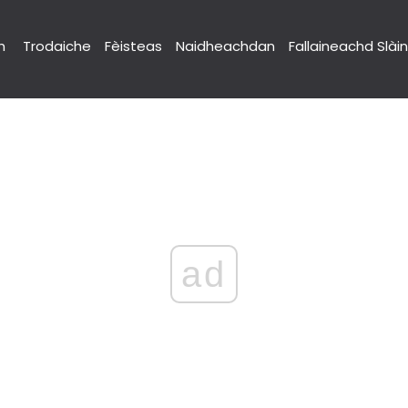
h
Trodaiche
Fèisteas
Naidheachdan
Fallaineachd Slài
ad