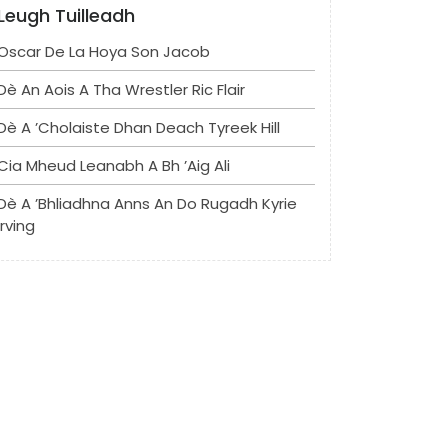
Leugh Tuilleadh
Oscar De La Hoya Son Jacob
Dè An Aois A Tha Wrestler Ric Flair
Dè A ’cholaiste Dhan Deach Tyreek Hill
Cia Mheud Leanabh A Bh ’aig Ali
Dè A ’bhliadhna Anns An Do Rugadh Kyrie
Irving