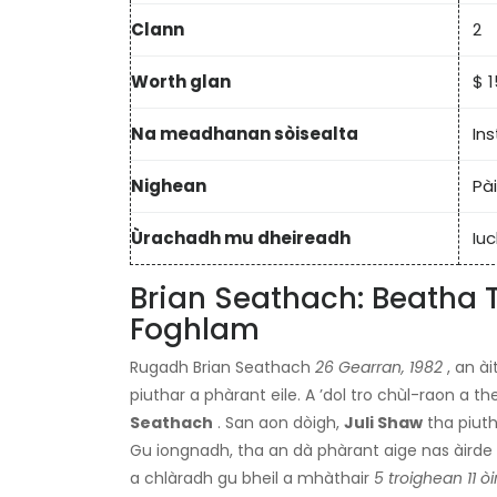
Clann
2
Worth glan
$ 1
Na meadhanan sòisealta
In
Nighean
Pà
Ùrachadh mu dheireadh
Iuc
Brian Seathach: Beatha 
Foghlam
Rugadh Brian Seathach
26 Gearran, 1982
, an ài
piuthar a phàrant eile. A ’dol tro chùl-raon a 
Seathach
. San aon dòigh,
Juli Shaw
tha piuth
Gu iongnadh, tha an dà phàrant aige nas àirde 
a chlàradh gu bheil a mhàthair
5 troighean 11 ò