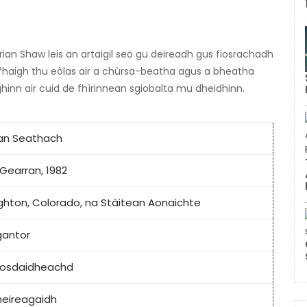
an Shaw leis an artaigil seo gu deireadh gus fiosrachadh
fhaigh thu eòlas air a chùrsa-beatha agus a bheatha
hinn air cuid de fhìrinnean sgiobalta mu dheidhinn.
ian Seathach
 Gearran, 1982
ighton, Colorado, na Stàitean Aonaichte
gantor
ìosdaidheachd
eireagaidh