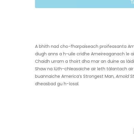
T
A bhith nad cho-fharpaiseach proifeasanta Am
diugh anns a h-uile cridhe Ameireaganach le ain
Chaidh urram a thoirt dha mar an duine as lài
Shaw na lùth-chleasaiche air leth tàlantach air 
buannaiche America’s Strongest Man,
Arnold S
dheasbad gu h-ìosal.