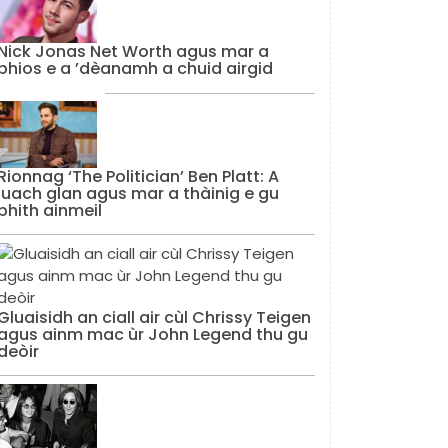
Nick Jonas Net Worth agus mar a
bhios e a ’dèanamh a chuid airgid
Rionnag ‘The Politician’ Ben Platt: A
luach glan agus mar a thàinig e gu
bhith ainmeil
Gluaisidh an ciall air cùl Chrissy Teigen
agus ainm mac ùr John Legend thu gu
deòir