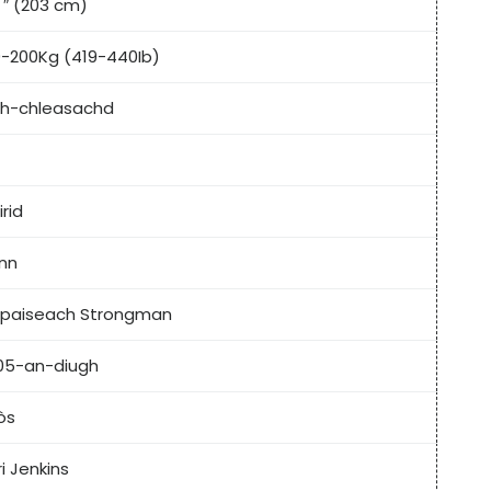
 ″ (203 cm)
0-200Kg (419-440Ib)
th-chleasachd
rid
nn
rpaiseach Strongman
05-an-diugh
òs
i Jenkins