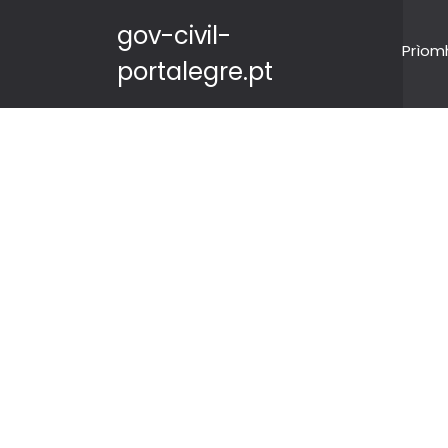
gov-civil-
Prìom
portalegre.pt