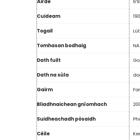
Àirde
6’8
Cuideam
19
Togail
Lù
Tomhasan bodhaig
NA
Dath fuilt
Goi
Dath na sùla
do
Gairm
Fa
Bliadhnaichean gnìomhach
20
Suidheachadh pòsaidh
Ph
Cèile
Ker