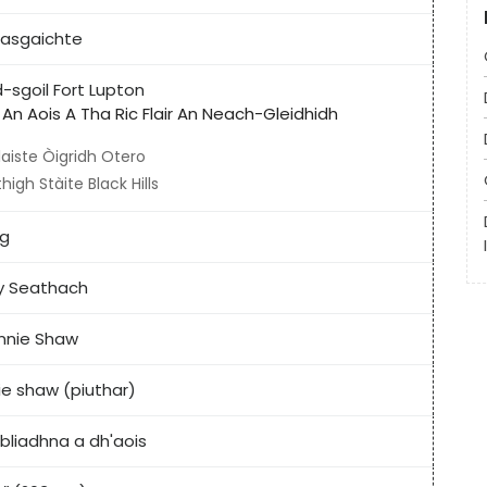
asgaichte
d-sgoil Fort Lupton
 An Aois A Tha Ric Flair An Neach-Gleidhidh
aiste Òigridh Otero
thigh Stàite Black Hills
sg
y Seathach
nnie Shaw
lie shaw (piuthar)
 bliadhna a dh'aois