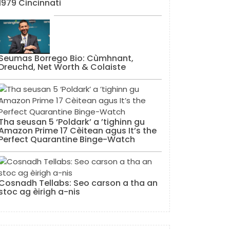
1979 Cincinnati
Seumas Borrego Bio: Cùmhnant,
Dreuchd, Net Worth & Colaiste
Tha seusan 5 ‘Poldark’ a ’tighinn gu
Amazon Prime 17 Cèitean agus It’s the
Perfect Quarantine Binge-Watch
Cosnadh Tellabs: Seo carson a tha an
stoc ag èirigh a-nis