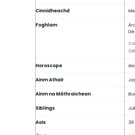
Cinnidheachd
Me
Foghlam
Àr
Dè
Col
Oil
Horoscope
èi
Ainm Athair
Ja
Ainm na Màthraichean
Bo
Siblings
Ju
Aois
39