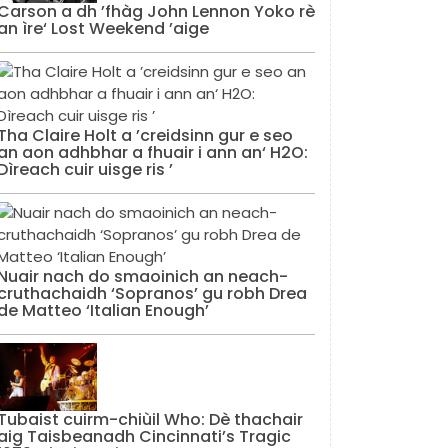
Carson a dh ’fhàg John Lennon Yoko rè
an ìre‘ Lost Weekend ’aige
Tha Claire Holt a ’creidsinn gur e seo
an aon adhbhar a fhuair i ann an‘ H2O:
Dìreach cuir uisge ris ’
Nuair nach do smaoinich an neach-
cruthachaidh ‘Sopranos’ gu robh Drea
de Matteo ‘Italian Enough’
Tubaist cuirm-chiùil Who: Dè thachair
aig Taisbeanadh Cincinnati’s Tragic