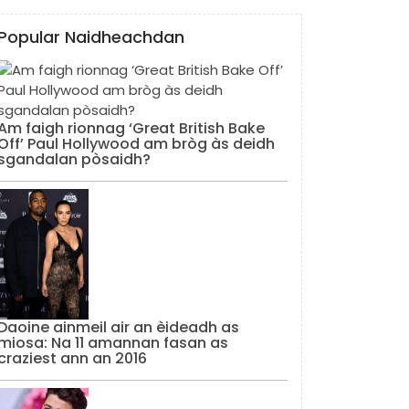
Popular Naidheachdan
Am faigh rionnag ‘Great British Bake
Off’ Paul Hollywood am bròg às deidh
sgandalan pòsaidh?
Daoine ainmeil air an èideadh as
miosa: Na 11 amannan fasan as
craziest ann an 2016