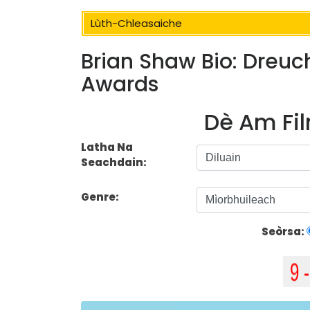
Lùth-Chleasaiche
Brian Shaw Bio: Dreuch
Awards
Dè Am Fil
Latha Na
Seachdain:
Genre:
Seòrsa: