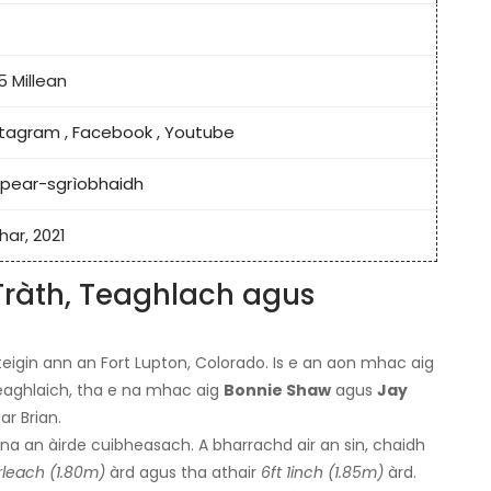
5 Millean
stagram
,
Facebook
,
Youtube
ipear-sgrìobhaidh
har, 2021
Tràth, Teaghlach agus
teigin ann an Fort Lupton, Colorado. Is e an aon mhac aig
theaghlaich, tha e na mhac aig
Bonnie Shaw
agus
Jay
ar Brian.
na an àirde cuibheasach. A bharrachd air an sin, chaidh
irleach (1.80m)
àrd agus tha athair
6ft 1inch (1.85m)
àrd.