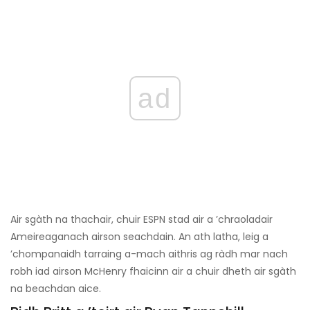
ad
Air sgàth na thachair, chuir ESPN stad air a ’chraoladair
Ameireaganach airson seachdain. An ath latha, leig a
’chompanaidh tarraing a-mach aithris ag ràdh mar nach
robh iad airson McHenry fhaicinn air a chuir dheth air sgàth
na beachdan aice.