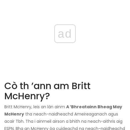
ad
Cò th ’ann am Britt
McHenry?
Britt McHenry, leis an làn ainm
A ’Bhreatainn Bheag May
McHenry
tha neach-naidheachd Ameireaganach agus
acair Tbh. Tha i ainmeil airson a bhith na neach-aithris aig
ESPN. Bha an McHenry òg cuideachd na neach-naidheachd