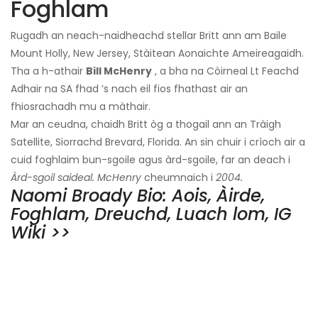
Foghlam
Rugadh an neach-naidheachd stellar Britt ann am Baile
Mount Holly, New Jersey, Stàitean Aonaichte Ameireagaidh.
Tha a h-athair
Bill McHenry
, a bha na Còirneal Lt Feachd
Adhair na SA fhad ‘s nach eil fios fhathast air an
fhiosrachadh mu a màthair.
Mar an ceudna, chaidh Britt òg a thogail ann an Tràigh
Satellite, Siorrachd Brevard, Florida. An sin chuir i crìoch air a
cuid foghlaim bun-sgoile agus àrd-sgoile, far an deach i
Àrd-sgoil saideal. McHenry
cheumnaich i
2004.
Naomi Broady Bio: Aois, Àirde,
Foghlam, Dreuchd, Luach lom, IG
Wiki >>