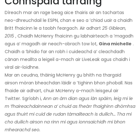
Connspaid tarraing
Dìreach mar an rage beag aice thairis air an tachartas
neo-dhreuchdail le ESPN, chan e seo a ’chiad uair a chaidh
Britt fhaicinn le a taobh feargach. Air adhart
25 Giblean,
2015
, Chaidh McHenry fhaicinn gu labhairteach a ’magadh
agus a’ magadh air neach-obrach tow lot,
Gina michelle
.
Chaidh a ’bhidio far an robh i cuideachd a’ cleachdadh
cànan meallta a leigeil a-mach air LiveLeak agus chaidh i
viral air-loidhne.
Mar an ceudna, thàinig McHenry gu bhith na thargaid
airson mòran bheachdan làidir a ’tighinn bhon phoball. Nas
fhaide air adhart, chuir McHenry a-mach leisgeul air
Twitter. Sgrìobh i,
Ann an àm dian agus làn spàirn, leig mi le
m ’fhaireachdainnean a’ chuid as fheàrr fhaighinn dhòmhsa
agus thuirt mi cuid de rudan tàmailteach is duilich… Tha mi
cho duilich airson na rinn mi agus ionnsaichidh mi bhon
mhearachd seo.