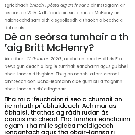
sgrìobhadh
bhiodh i pòsta aig an fhear a
air Instagram air
ais ann an 2015. A dh ’aindeoin sin, chan eil McHenry air
naidheachd sam bith a sgaoileadh a thaobh a beatha a’
dol air ais.
Dè an seòrsa tumhair a th
’aig Britt McHenry?
Air adhart
27 Gearran 2020
, nochd an neach-aithris Fox
News gun deach a lorg le tumhair eanchainn agus gu bheil
obair-lannsa ri thighinn. Thug an neach-aithris ainmeil
cinnteach don luchd-leantainn aice gum bi i a ’faighinn
obair-lannsa a dh’ aithghearr.
Bha mi a ’feuchainn ri seo a chumail an
ìre mhath prìobhaideach. Ach mar as
àbhaist, thathas ag ràdh rudan às
aonais mo chead. Tha tumhair eanchainn
agam. Tha mi le sgioba meidigeach
iongantach agus tha obair-lannsa ri