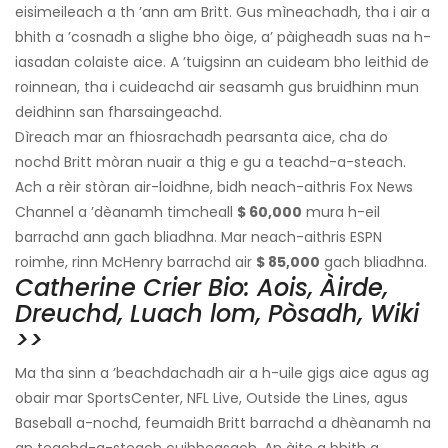
eisimeileach a th ’ann am Britt. Gus mìneachadh, tha i air a
bhith a ’cosnadh a slighe bho òige, a’ pàigheadh ​​suas na h-
iasadan colaiste aice. A ’tuigsinn an cuideam bho leithid de
roinnean, tha i cuideachd air seasamh gus bruidhinn mun
deidhinn san fharsaingeachd.
Dìreach mar an fhiosrachadh pearsanta aice, cha do
nochd Britt mòran nuair a thig e gu a teachd-a-steach.
Ach a rèir stòran air-loidhne, bidh neach-aithris Fox News
Channel a ’dèanamh timcheall
$ 60,000
mura h-eil
barrachd ann gach bliadhna. Mar neach-aithris ESPN
roimhe, rinn McHenry barrachd air
$ 85,000
gach bliadhna.
Catherine Crier Bio: Aois, Àirde,
Dreuchd, Luach lom, Pòsadh, Wiki
>>
Ma tha sinn a ’beachdachadh air a h-uile gigs aice agus ag
obair mar SportsCenter, NFL Live, Outside the Lines, agus
Baseball a-nochd, feumaidh Britt barrachd a dhèanamh na
an teachd-a-steach cuibheasach. An àite a bhith a