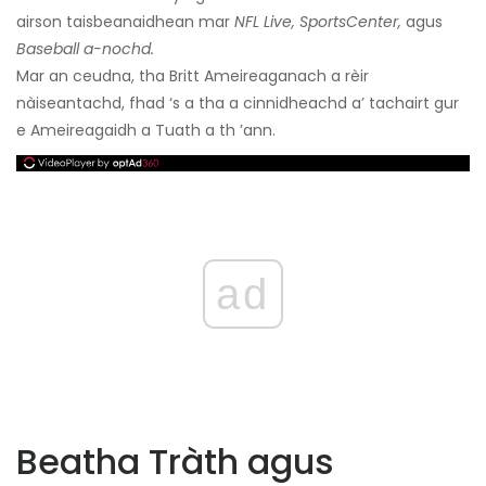
airson taisbeanaidhean mar
NFL Live, SportsCenter,
agus
Baseball a-nochd.
Mar an ceudna, tha Britt Ameireaganach a rèir
nàiseantachd, fhad ‘s a tha a cinnidheachd a’ tachairt gur
e Ameireagaidh a Tuath a th ’ann.
ad
Beatha Tràth agus