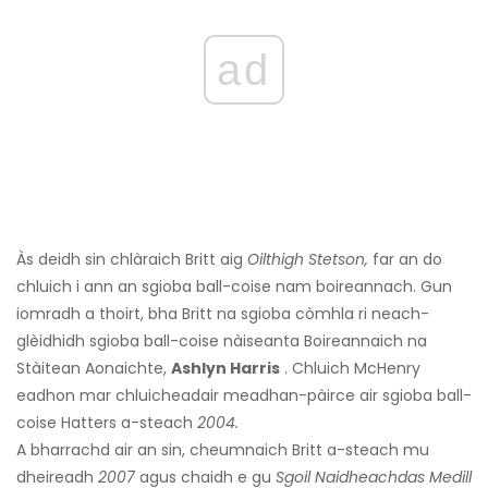
ad
Às deidh sin chlàraich Britt aig
Oilthigh Stetson,
far an do
chluich i ann an sgioba ball-coise nam boireannach. Gun
iomradh a thoirt, bha Britt na sgioba còmhla ri neach-
glèidhidh sgioba ball-coise nàiseanta Boireannaich na
Stàitean Aonaichte,
Ashlyn Harris
. Chluich McHenry
eadhon mar chluicheadair meadhan-pàirce air sgioba ball-
coise Hatters a-steach
2004.
A bharrachd air an sin, cheumnaich Britt a-steach mu
dheireadh
2007
agus chaidh e gu
Sgoil Naidheachdas Medill