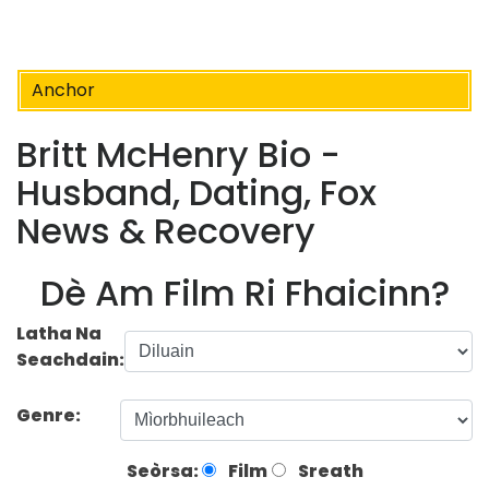
Anchor
Britt McHenry Bio -
Husband, Dating, Fox
News & Recovery
Dè Am Film Ri Fhaicinn?
Latha Na
Seachdain:
Genre:
Seòrsa:
Film
Sreath