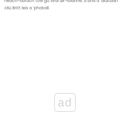
neach-obrach tow gu viral air-loidhne, a bha a’ diùltadh
cliù Britt leis a ’phoball.
ad