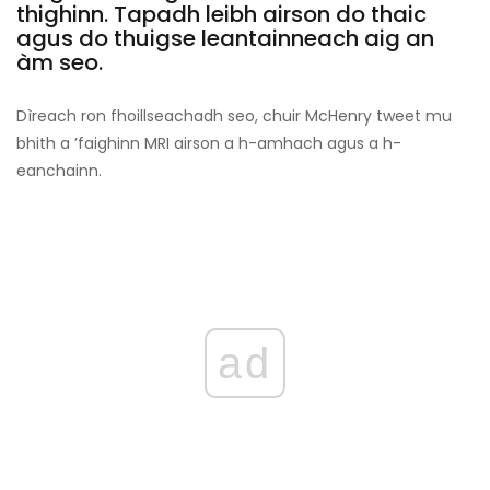
thighinn. Tapadh leibh airson do thaic
agus do thuigse leantainneach aig an
àm seo.
Dìreach ron fhoillseachadh seo, chuir McHenry tweet mu
bhith a ’faighinn MRI airson a h-amhach agus a h-
eanchainn.
ad