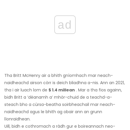
ad
Tha Britt McHenry air a bhith gnìomhach mar neach-
naidheachd airson còrr is deich bliadhna a-nis. Ann an 2021,
tha i air luach lom de
$ 1.4 millean
. Mar a tha fios againn,
bidh Britt a ’dèanamh a’ mhòr-chuid de a teachd-a-
steach bho a cùrsa-beatha soirbheachail mar neach-
naidheachd agus le bhith ag obair ann an grunn
lìonraidhean.
Uill, bidh e cothromach a ràdh gur e boireannach neo-