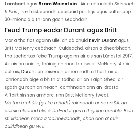
Lambert
agus
Bram Weinstein
. Air a chraoladh
Sionnach
5 Plus
, is e taisbeanadh deasbaid poilitigs agus cultar pop
30-mionaid a th ’ann gach seachdain.
Feud Trump eadar Durant agus Britt
Mar a tha fios againn uile, an dà chuid
Kevin Durant
agus
Britt McHenry ceòthach. Cuideachd, airson a dhearbhadh,
tha tachartas feise Trump againn air ais san Lùnastal 2917.
Air ais an uairsin, thàinig an raon tro tweet McHenry. A rèir
coltais,
Durant
an toiseach air iomradh a thoirt air a
’chrìonadh aige a bhith a’ tadhal air an Taigh Gheal air
sgàth gu robh an neach-còmhnaidh ann an-dràsta.
A ’toirt sin san amharc, rinn Britt McHenry tweet;
Ma tha a ’chùis (gu ìre mhath) roinneadh anns na SA, an
uairsin cleachd cliù & àrd-ùrlar gus a thighinn còmhla. Bidh
stiùirichean mòra a ’coinneachadh, chan ann a’ cuir
cuiridhean gu WH.