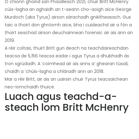
O chionn ghoirid san Fhaoilleach 2021, chuir Britt McHenry
cùis-lagha an aghaidh an t-seann cho-aoigh aice George
Murdoch (aka Tyrus) airson sàrachadh gnèitheasach. Gus
taic a thoirt don ghnìomh aice, bha i cuideachd air a fòn a
thoirt seachad airson deuchainnean forensic air ais ann an
2019.
A rèir coltais, thuirt Britt gun deach na teachdaireachdan
teacsa de 5,156 teacsa eadar i agus Tyrus a dhubhadh às
tron ​​sgrùdadh. A ’coimhead air ais anns a’ ghearan tùsail,
chaidh a ’chùis-lagha a chlàradh ann an 2018.
Mar a rèir Britt, air ais an uairsin chuir Tyrus teacsaichean
neo-iomchaidh thuice.
Luach agus teachd-a-
steach lom Britt McHenry