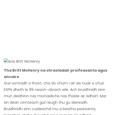
Tha Britt McHenry na chraoladair proifeasanta agus
ancaire
Gun iomradh a thoirt, cha do chùm i air ais nuair a chuir
ESPN dheth le 99 neach-obrach eile. Ach bruidhnidh sinn
mun deidhinn nas mionaidiche nas fhaide air adhart. Mar
sin dèan cinnteach gun leugh thu gu deireadh.
Bruidhnidh sinn cuideachd mu a beatha pearsanta,