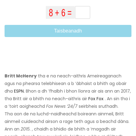
Taisbeanadh
Britt McHenry
tha e na neach-aithris Ameireaganach
agus na phearsa telebhisean a b ’àbhaist a bhith ag obair
dha
ESPN.
Bhon a dh ’fhalbh i bhon lìonra air ais ann an 2017,
tha Britt air a bhith na neach-aithris air
Fox Fox
. An sin tha i
a ’toirt aoigheachd
Fox News ’24/7
seirbheis sruthadh.
Tha aon de na luchd-naidheachd boireann ainmeil, Britt
ainmeil cuideachd airson a rage teth agus a beachd dàna.
Ann an
2015.
, chaidh a bhidio de bhith a ’magadh air