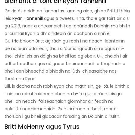
Bidh Britt a ’toirt air Ryan Tannehill
Goirid às deidh an tachartas tarraing aice, ghlac Britt i fhèin
leis
Ryan Tannehill
agus a tweets. Tha, tha e gar toirt air ais
gu 2018, nuair a cheasnaich i co-dhùnadh Dolphin mu bhith
a ’cumail Ryan a dh’ aindeoin an dochann a rinn e.
Gu tric bhiodh Britt ag ràdh gu robh i na neach-leantainn
de na leumadairean, tha i a ’cur iongnadh oirre agus mì-
thoilichte leis an dòigh sa bheil iad ag obair. Uill, chaidh i air
adhart eadhon gus còignear bhoireannach a thaghadh a
bha i den bheachd a bhiodh na lùth-chleasaiche nas
fheàrr na Ryan.
Uill, is dòcha nach robh Ryan cho math sin, ge-tà, le bhith a
’toirt na còmhraidhean chun na h-ìre gus a ràdh leis gu
bheil an neach-fàilteachaidh glòrmhor air feadh na
colaiste neo-iomchaidh. Gun iomradh a thoirt, mar a
thòisich i gu bheil glacadair farsaing an Dolphin a ’ruith.
Britt McHenry agus Tyrus