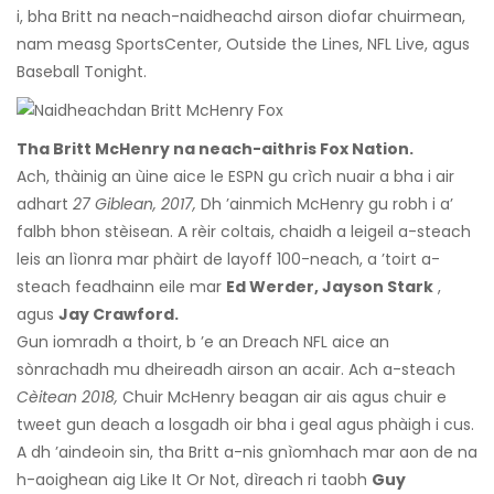
i, bha Britt na neach-naidheachd airson diofar chuirmean,
nam measg SportsCenter, Outside the Lines, NFL Live, agus
Baseball Tonight.
Tha Britt McHenry na neach-aithris Fox Nation.
Ach, thàinig an ùine aice le ESPN gu crìch nuair a bha i air
adhart
27 Giblean, 2017,
Dh ’ainmich McHenry gu robh i a’
falbh bhon stèisean. A rèir coltais, chaidh a leigeil a-steach
leis an lìonra mar phàirt de layoff 100-neach, a ’toirt a-
steach feadhainn eile mar
Ed Werder, Jayson Stark
,
agus
Jay Crawford.
Gun iomradh a thoirt, b ’e an Dreach NFL aice an
sònrachadh mu dheireadh airson an acair. Ach a-steach
Cèitean 2018,
Chuir McHenry beagan air ais agus chuir e
tweet gun deach a losgadh oir bha i geal agus phàigh i cus.
A dh ’aindeoin sin, tha Britt a-nis gnìomhach mar aon de na
h-aoighean aig Like It Or Not, dìreach ri taobh
Guy