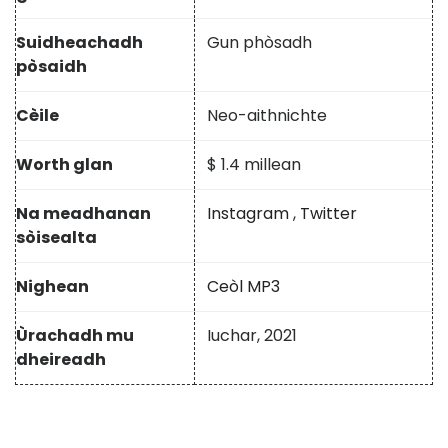
Suidheachadh
Gun phòsadh
pòsaidh
Cèile
Neo-aithnichte
Worth glan
$ 1.4 millean
Na meadhanan
Instagram
,
Twitter
sòisealta
Nighean
Ceòl MP3
Ùrachadh mu
Iuchar, 2021
dheireadh