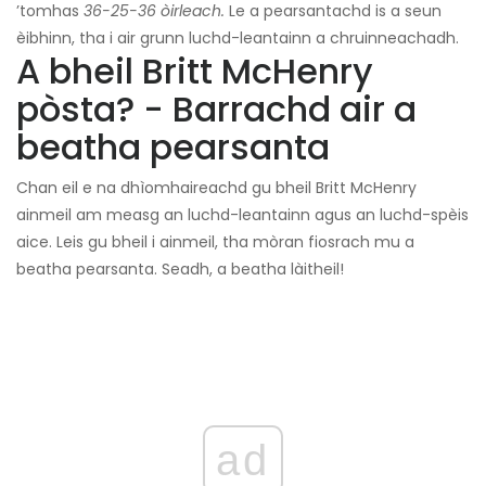
’tomhas
36-25-36 òirleach.
Le a pearsantachd is a seun
èibhinn, tha i air grunn luchd-leantainn a chruinneachadh.
A bheil Britt McHenry
pòsta? - Barrachd air a
beatha pearsanta
Chan eil e na dhìomhaireachd gu bheil Britt McHenry
ainmeil am measg an luchd-leantainn agus an luchd-spèis
aice. Leis gu bheil i ainmeil, tha mòran fiosrach mu a
beatha pearsanta. Seadh, a beatha làitheil!
ad