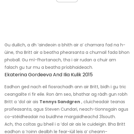
Gu duilich, a dh ’aindeoin a bhith air a’ chamara fad na h-
ùine, tha Britt air a beatha phearsanta a chumail fada bhon
phoball. Gu mì-fhortanach, tha i air rudan a chuir am
falach gu tur mu a beatha prìobhaideach.
Ekaterina Gordeeva And Ilia Kulik 2015
Eadhon ged nach eil fiosrachadh ann air Britt, bidh i gu tric
ceangailte ri fir eile. Ron àm seo, bhathar ag ràdh gun robh
Britt a ’dol air ais
Tennys Sandgren
, cluicheadair teanas
proifeasanta, agus Steven Cundari, neach-tionnsgain agus
co-stèidheadair na buidhne margaidheachd 31south.
Ach, tha coltas gu bheil i a ’dol air ais le cuideigin. Bha Britt
eadhon a ’roinn dealbh le fear-iùil leis a’ cheann-