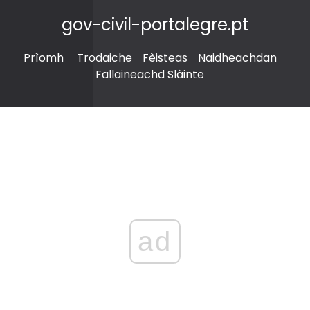
gov-civil-portalegre.pt
Prìomh
Trodaiche
Fèisteas
Naidheachdan
Fallaineachd Slàinte
ad