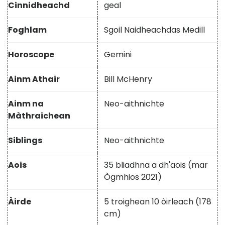
Cinnidheachd
geal
Foghlam
Sgoil Naidheachdas Medill
Horoscope
Gemini
Ainm Athair
Bill McHenry
Ainm na
Neo-aithnichte
Màthraichean
Siblings
Neo-aithnichte
Aois
35 bliadhna a dh'aois (mar
Ògmhios 2021)
Àirde
5 troighean 10 òirleach (178
cm)