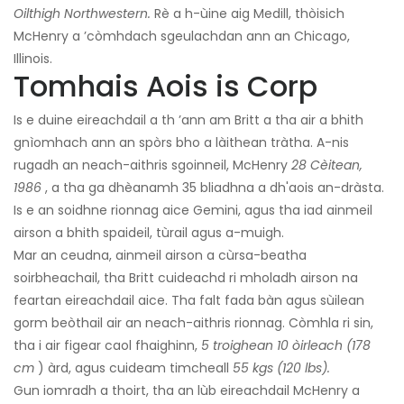
Oilthigh Northwestern.
Rè a h-ùine aig Medill, thòisich
McHenry a ’còmhdach sgeulachdan ann an Chicago,
Illinois.
Tomhais Aois is Corp
Is e duine eireachdail a th ’ann am Britt a tha air a bhith
gnìomhach ann an spòrs bho a làithean tràtha. A-nis
rugadh an neach-aithris sgoinneil, McHenry
28 Cèitean,
1986
, a tha ga dhèanamh 35 bliadhna a dh'aois an-dràsta.
Is e an soidhne rionnag aice Gemini, agus tha iad ainmeil
airson a bhith spaideil, tùrail agus a-muigh.
Mar an ceudna, ainmeil airson a cùrsa-beatha
soirbheachail, tha Britt cuideachd ri mholadh airson na
feartan eireachdail aice. Tha falt fada bàn agus sùilean
gorm beòthail air an neach-aithris rionnag. Còmhla ri sin,
tha i air figear caol fhaighinn,
5 troighean 10 òirleach (178
cm
) àrd, agus cuideam timcheall
55 kgs (120 lbs).
Gun iomradh a thoirt, tha an lùb eireachdail McHenry a