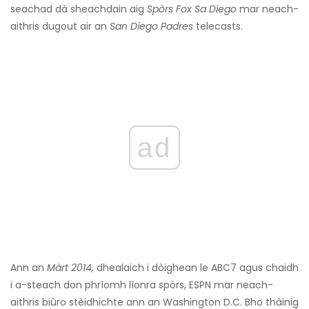
seachad dà sheachdain aig
Spòrs Fox Sa Diego
mar neach-
aithris dugout air an
San Diego Padres
telecasts.
ad
Ann an
Màrt 2014,
dhealaich i dòighean le ABC7 agus chaidh
i a-steach don phrìomh lìonra spòrs, ESPN mar neach-
aithris biùro stèidhichte ann an Washington D.C. Bho thàinig