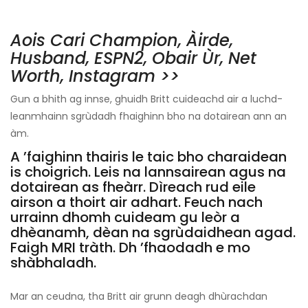
Aois Cari Champion, Àirde,
Husband, ESPN2, Obair Ùr, Net
Worth, Instagram >>
Gun a bhith ag innse, ghuidh Britt cuideachd air a luchd-
leanmhainn sgrùdadh fhaighinn bho na dotairean ann an
àm.
A ’faighinn thairis le taic bho charaidean
is choigrich. Leis na lannsairean agus na
dotairean as fheàrr. Dìreach rud eile
airson a thoirt air adhart. Feuch nach
urrainn dhomh cuideam gu leòr a
dhèanamh, dèan na sgrùdaidhean agad.
Faigh MRI tràth. Dh ’fhaodadh e mo
shàbhaladh.
Mar an ceudna, tha Britt air grunn deagh dhùrachdan