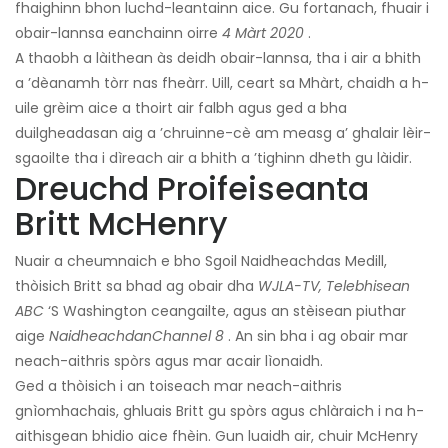
fhaighinn bhon luchd-leantainn aice. Gu fortanach, fhuair i
obair-lannsa eanchainn oirre
4 Màrt 2020
.
A thaobh a làithean às deidh obair-lannsa, tha i air a bhith
a ’dèanamh tòrr nas fheàrr. Uill, ceart sa Mhàrt, chaidh a h-
uile grèim aice a thoirt air falbh agus ged a bha
duilgheadasan aig a ’chruinne-cè am measg a’ ghalair lèir-
sgaoilte tha i dìreach air a bhith a ’tighinn dheth gu làidir.
Dreuchd Proifeiseanta
Britt McHenry
Nuair a cheumnaich e bho Sgoil Naidheachdas Medill,
thòisich Britt sa bhad ag obair dha
WJLA-TV, Telebhisean
ABC
‘S Washington ceangailte, agus an stèisean piuthar
aige
NaidheachdanChannel 8
. An sin bha i ag obair mar
neach-aithris spòrs agus mar acair lìonaidh.
Ged a thòisich i an toiseach mar neach-aithris
gnìomhachais, ghluais Britt gu spòrs agus chlàraich i na h-
aithisgean bhidio aice fhèin. Gun luaidh air, chuir McHenry