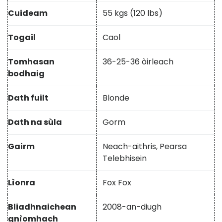
Cuideam
55 kgs (120 lbs)
Togail
Caol
Tomhasan
36-25-36 òirleach
bodhaig
Dath fuilt
Blonde
Dath na sùla
Gorm
Gairm
Neach-aithris, Pearsa
Telebhisein
Lìonra
Fox Fox
Bliadhnaichean
2008-an-diugh
gnìomhach