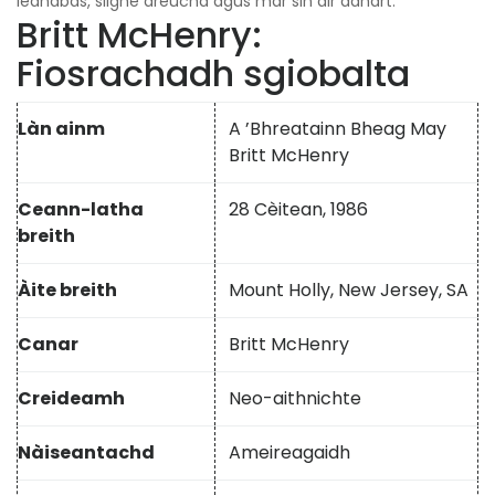
leanabas, slighe dreuchd agus mar sin air adhart.
Britt McHenry:
Fiosrachadh sgiobalta
Làn ainm
A ’Bhreatainn Bheag May
Britt McHenry
Ceann-latha
28 Cèitean, 1986
breith
Àite breith
Mount Holly, New Jersey, SA
Canar
Britt McHenry
Creideamh
Neo-aithnichte
Nàiseantachd
Ameireagaidh