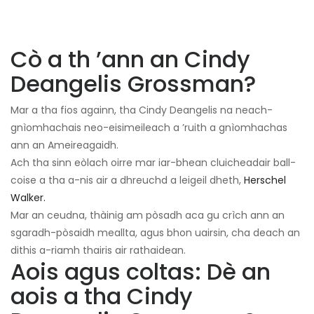
Cò a th ’ann an Cindy
Deangelis Grossman?
Mar a tha fios againn, tha Cindy Deangelis na neach-
gnìomhachais neo-eisimeileach a ’ruith a gnìomhachas
ann an Ameireagaidh.
Ach tha sinn eòlach oirre mar iar-bhean cluicheadair ball-
coise a tha a-nis air a dhreuchd a leigeil dheth,
Herschel
Walker.
Mar an ceudna, thàinig am pòsadh aca gu crìch ann an
sgaradh-pòsaidh meallta, agus bhon uairsin, cha deach an
dithis a-riamh thairis air rathaidean.
Aois agus coltas: Dè an
aois a tha Cindy