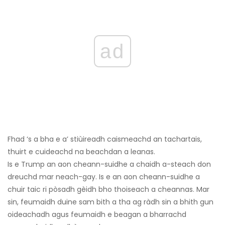
ad
Fhad ‘s a bha e a’ stiùireadh caismeachd an tachartais,
thuirt e cuideachd na beachdan a leanas.
Is e Trump an aon cheann-suidhe a chaidh a-steach don
dreuchd mar neach-gay. Is e an aon cheann-suidhe a
chuir taic ri pòsadh gèidh bho thoiseach a cheannas. Mar
sin, feumaidh duine sam bith a tha ag ràdh sin a bhith gun
oideachadh agus feumaidh e beagan a bharrachd