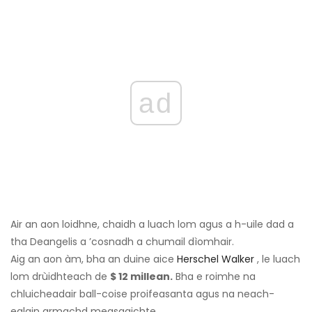
ad
Air an aon loidhne, chaidh a luach lom agus a h-uile dad a
tha Deangelis a ’cosnadh a chumail dìomhair.
Aig an aon àm, bha an duine aice
Herschel Walker
, le luach
lom drùidhteach de
$ 12 millean.
Bha e roimhe na
chluicheadair ball-coise proifeasanta agus na neach-
ealain armachd measgaichte.