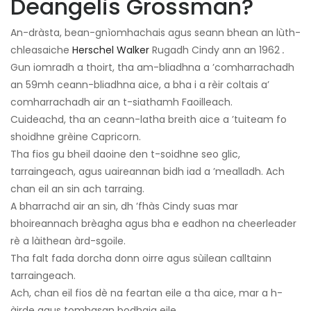
Deangelis Grossman?
An-dràsta, bean-gnìomhachais agus seann bhean an lùth-
chleasaiche
Herschel Walker
Rugadh Cindy ann an 1962
.
Gun iomradh a thoirt, tha am-bliadhna a ’comharrachadh
an 59mh ceann-bliadhna aice, a bha i a rèir coltais a’
comharrachadh air an t-siathamh Faoilleach.
Cuideachd, tha an ceann-latha breith aice a ’tuiteam fo
shoidhne grèine Capricorn.
Tha fios gu bheil daoine den t-soidhne seo glic,
tarraingeach, agus uaireannan bidh iad a ’mealladh. Ach
chan eil an sin ach tarraing.
A bharrachd air an sin, dh ’fhàs Cindy suas mar
bhoireannach brèagha agus bha e eadhon na cheerleader
rè a làithean àrd-sgoile.
Tha falt fada dorcha donn oirre agus sùilean calltainn
tarraingeach.
Ach, chan eil fios dè na feartan eile a tha aice, mar a h-
àirde agus tomhasan bodhaig eile.