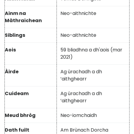
Ainm na
Neo-aithnichte
Màthraichean
Siblings
Neo-aithnichte
Aois
59 bliadhna a dh'aois (mar
2021)
Àirde
Ag ùrachadh a dh
’aithghearr
Cuideam
Ag ùrachadh a dh
’aithghearr
Meud bhròg
Neo-iomchaidh
Dath fuilt
Am Brùnach Dorcha