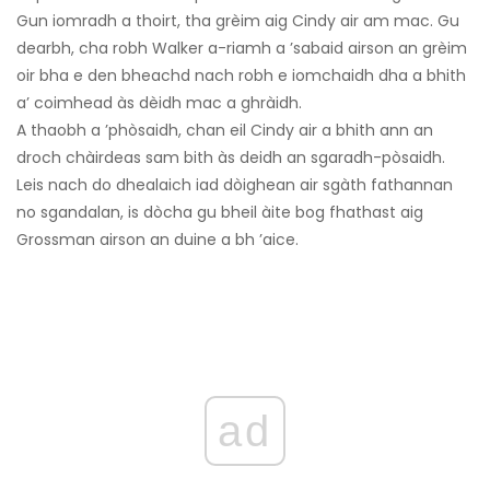
Gun iomradh a thoirt, tha grèim aig Cindy air am mac. Gu
dearbh, cha robh Walker a-riamh a ’sabaid airson an grèim
oir bha e den bheachd nach robh e iomchaidh dha a bhith
a’ coimhead às dèidh mac a ghràidh.
A thaobh a ’phòsaidh, chan eil Cindy air a bhith ann an
droch chàirdeas sam bith às deidh an sgaradh-pòsaidh.
Leis nach do dhealaich iad dòighean air sgàth fathannan
no sgandalan, is dòcha gu bheil àite bog fhathast aig
Grossman airson an duine a bh ’aice.
ad