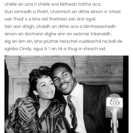
chèile an urra ri chèile sna làithean tràtha aca.
Gun iomradh a thoirt, choinnich an dithis airson a ’chiad
uair fhad‘ s a bha iad fhathast san àrd-sgoil.
San aon dòigh, chaidh an dithis aca a làimhseachadh
airson an dochann slighe ann an seòmar trèanaidh.
Aig an àm sin, bha piuthar Herschel cuideachd na ball de
sgioba Cindy, agus b ’i an tè a thug a-steach iad.