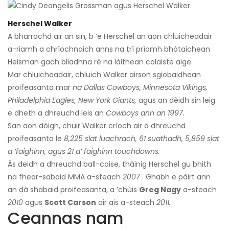
Herschel Walker
A bharrachd air an sin, b ’e Herschel an aon chluicheadair
a-riamh a chrìochnaich anns na trì prìomh bhòtaichean
Heisman gach bliadhna rè na làithean colaiste aige.
Mar chluicheadair, chluich Walker airson sgiobaidhean
proifeasanta mar
na Dallas Cowboys, Minnesota Vikings,
Philadelphia Eagles, New York Giants,
agus an dèidh sin leig
e dheth a dhreuchd leis an
Cowboys ann an 1997.
San aon dòigh, chuir Walker crìoch air a dhreuchd
proifeasanta le
8,225 slat luachrach, 61 suathadh, 5,859 slat
a ’faighinn, agus 21 a’ faighinn touchdowns.
Às deidh a dhreuchd ball-coise, thàinig Herschel gu bhith
na fhear-sabaid MMA a-steach
2007
. Ghabh e pàirt ann
an dà shabaid proifeasanta, a ’chùis
Greg Nagy
a-steach
2010
agus
Scott Carson
air ais a-steach
2011.
Ceannas nam