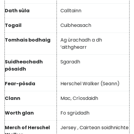
Dath sùla
Calltainn
Togail
Cuibheasach
Tomhais bodhaig
Ag ùrachadh a dh
’aithghearr
Suidheachadh
Sgaradh
pòsaidh
Fear-pòsda
Herschel Walker
(Seann)
Clann
Mac, Crìosdaidh
Worth glan
Fo sgrùdadh
Merch of Herschel
Jersey
,
Cairtean soidhnichte