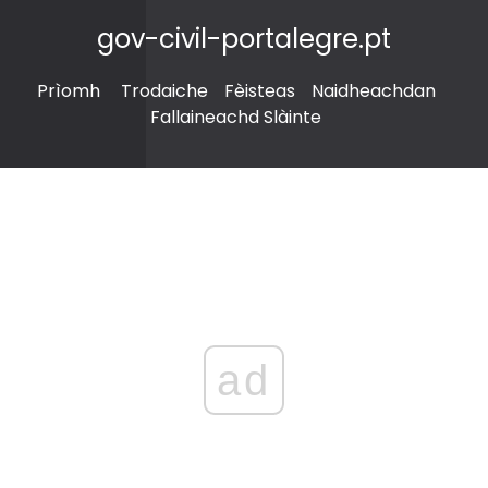
gov-civil-portalegre.pt
Prìomh
Trodaiche
Fèisteas
Naidheachdan
Fallaineachd Slàinte
ad