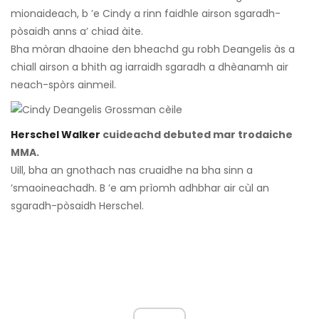
mionaideach, b ’e Cindy a rinn faidhle airson sgaradh-
pòsaidh anns a’ chiad àite.
Bha mòran dhaoine den bheachd gu robh Deangelis às a
chiall airson a bhith ag iarraidh sgaradh a dhèanamh air
neach-spòrs ainmeil.
Herschel Walker
cuideachd debuted mar trodaiche
MMA.
Uill, bha an gnothach nas cruaidhe na bha sinn a
’smaoineachadh. B ’e am prìomh adhbhar air cùl an
sgaradh-pòsaidh Herschel.