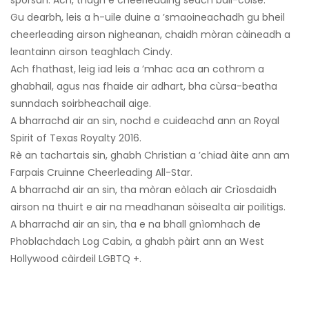
Gu dearbh, leis a h-uile duine a ’smaoineachadh gu bheil
cheerleading airson nigheanan, chaidh mòran càineadh a
leantainn airson teaghlach Cindy.
Ach fhathast, leig iad leis a ’mhac aca an cothrom a
ghabhail, agus nas fhaide air adhart, bha cùrsa-beatha
sunndach soirbheachail aige.
A bharrachd air an sin, nochd e cuideachd ann an Royal
Spirit of Texas Royalty 2016.
Rè an tachartais sin, ghabh Christian a ’chiad àite ann am
Farpais Cruinne Cheerleading All-Star.
A bharrachd air an sin, tha mòran eòlach air Crìosdaidh
airson na thuirt e air na meadhanan sòisealta air poilitigs.
A bharrachd air an sin, tha e na bhall gnìomhach de
Phoblachdach Log Cabin, a ghabh pàirt ann an West
Hollywood càirdeil LGBTQ +.