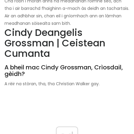
Cha robh i mòran anns na meadhanan roimhe seo, ach
tha i air barrachd fhaighinn a-mach às deidh an tachartais.
Air an adhbhar sin, chan eil i gnìomhach ann an làmhan
meadhanan sòisealta sam bith.
Cindy Deangelis
Grossman | Ceistean
Cumanta
A bheil mac Cindy Grossman, Crìosdail,
gèidh?
A rèir na stòran, tha, tha Christian Walker gay.