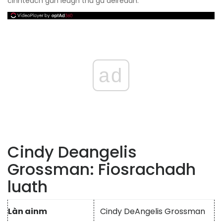
cinnteach gun leugh thu gu deireadh.
ad
Cindy Deangelis
Grossman: Fiosrachadh
luath
Làn ainm
Cindy DeAngelis Grossman