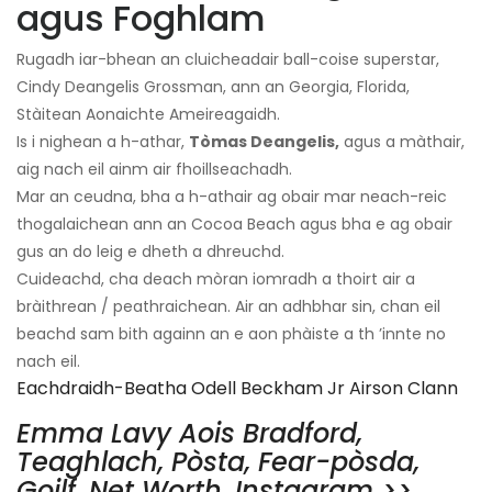
agus Foghlam
Rugadh iar-bhean an cluicheadair ball-coise superstar,
Cindy Deangelis Grossman, ann an Georgia, Florida,
Stàitean Aonaichte Ameireagaidh.
Is i nighean a h-athar,
Tòmas Deangelis,
agus a màthair,
aig nach eil ainm air fhoillseachadh.
Mar an ceudna, bha a h-athair ag obair mar neach-reic
thogalaichean ann an Cocoa Beach agus bha e ag obair
gus an do leig e dheth a dhreuchd.
Cuideachd, cha deach mòran iomradh a thoirt air a
bràithrean / peathraichean. Air an adhbhar sin, chan eil
beachd sam bith againn an e aon phàiste a th ’innte no
nach eil.
Eachdraidh-Beatha Odell Beckham Jr Airson Clann
Emma Lavy Aois Bradford,
Teaghlach, Pòsta, Fear-pòsda,
Goilf, Net Worth, Instagram >>