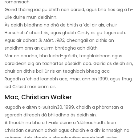
romansach.
Goirid thàinig iad gu bhith nan càraid, agus bha fios aig a h-
uile duine mun deidhinn.
Às deidh bliadhna no dhà de bhith a ’dol air ais, chuir
Herschel a’ cheist ris, agus ghabh Cindy ris gu togarrach.
Agus air adhart
31 Màrt, 1983,
cheangail an dithis an
snaidhm ann an cuirm bhrèagha ach dlùth.
Mar an ceudna, bha luchd-gràidh, teaghlaichean agus
caraidean aig an tachartas pòsaidh aca. Goirid às deidh sin,
chuir an dithis ball ùr ris an teaghlach bheag aca.
Rugadh a ’chiad leanabh aca, mac, ann an 1999, agus thug
iad Crìosd mar ainm air.
Mac, Christian Walker
Rugadh e air
An t-Sultain
30, 1999, chaidh a phàrantan a
sgaradh dìreach dà bhliadhna às deidh sin.
A thaobh na bha a h-uile duine a ’dùileachadh, lean
Christian ceuman athair agus chaidh e a dh’ ionnsaigh na
spòrsan. Ach, thagh e cheerleading seach ball-coise.