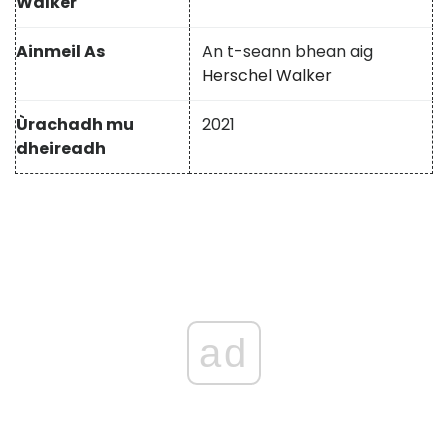
Walker
Ainmeil As
An t-seann bhean aig
Herschel Walker
Ùrachadh mu
2021
dheireadh
ad