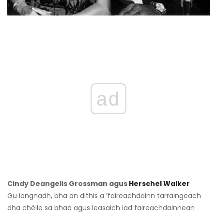
ad
Cindy Deangelis Grossman agus
Herschel Walker
Gu iongnadh, bha an dithis a ’faireachdainn tarraingeach
dha chèile sa bhad agus leasaich iad faireachdainnean