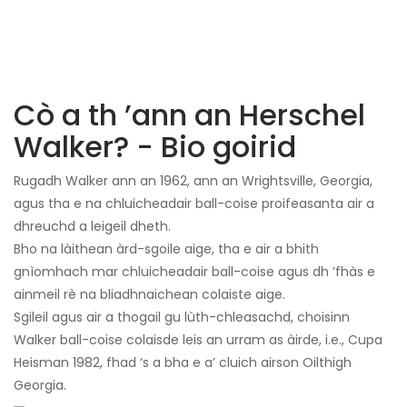
Cò a th ’ann an Herschel
Walker? - Bio goirid
Rugadh Walker ann an 1962, ann an Wrightsville, Georgia,
agus tha e na chluicheadair ball-coise proifeasanta air a
dhreuchd a leigeil dheth.
Bho na làithean àrd-sgoile aige, tha e air a bhith
gnìomhach mar chluicheadair ball-coise agus dh ’fhàs e
ainmeil rè na bliadhnaichean colaiste aige.
Sgileil agus air a thogail gu lùth-chleasachd, choisinn
Walker ball-coise colaisde leis an urram as àirde, i.e., Cupa
Heisman 1982, fhad ‘s a bha e a’ cluich airson Oilthigh
Georgia.