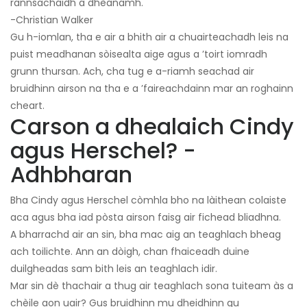
rannsachaidh a dhèanamh.
-Christian Walker
Gu h-iomlan, tha e air a bhith air a chuairteachadh leis na
puist meadhanan sòisealta aige agus a ’toirt iomradh
grunn thursan. Ach, cha tug e a-riamh seachad air
bruidhinn airson na tha e a ’faireachdainn mar an roghainn
cheart.
Carson a dhealaich Cindy
agus Herschel? -
Adhbharan
Bha Cindy agus Herschel còmhla bho na làithean colaiste
aca agus bha iad pòsta airson faisg air fichead bliadhna.
A bharrachd air an sin, bha mac aig an teaghlach bheag
ach toilichte. Ann an dòigh, chan fhaiceadh duine
duilgheadas sam bith leis an teaghlach idir.
Mar sin dè thachair a thug air teaghlach sona tuiteam às a
chèile aon uair? Gus bruidhinn mu dheidhinn gu