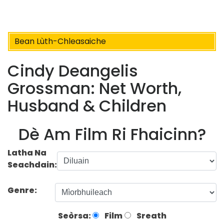
Bean Lùth-Chleasaiche
Cindy Deangelis
Grossman: Net Worth,
Husband & Children
Dè Am Film Ri Fhaicinn?
Latha Na
Seachdain:
Genre:
Seòrsa:
Film
Sreath