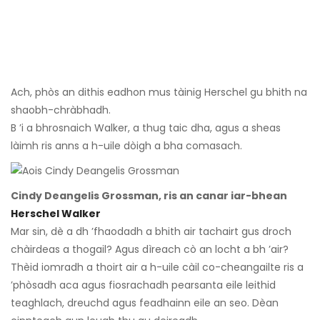
Ach, phòs an dithis eadhon mus tàinig Herschel gu bhith na
shaobh-chràbhadh.
B ’i a bhrosnaich Walker, a thug taic dha, agus a sheas
làimh ris anns a h-uile dòigh a bha comasach.
Cindy Deangelis Grossman, ris an canar iar-bhean
Herschel Walker
Mar sin, dè a dh ’fhaodadh a bhith air tachairt gus droch
chàirdeas a thogail? Agus dìreach cò an locht a bh ’air?
Thèid iomradh a thoirt air a h-uile càil co-cheangailte ris a
’phòsadh aca agus fiosrachadh pearsanta eile leithid
teaghlach, dreuchd agus feadhainn eile an seo. Dèan