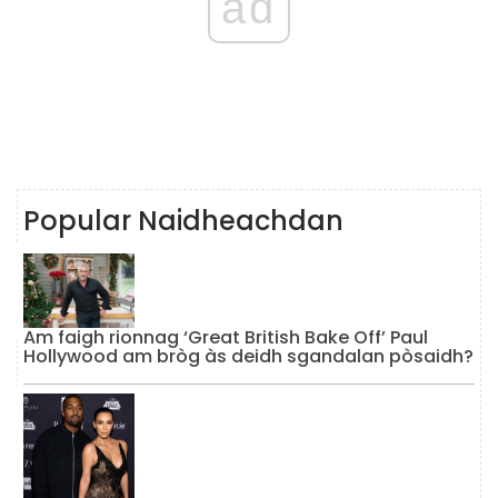
ad
Popular Naidheachdan
Am faigh rionnag ‘Great British Bake Off’ Paul
Hollywood am bròg às deidh sgandalan pòsaidh?