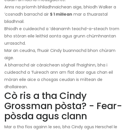
Anns na prìomh bhliadhnaichean aige, bhiodh Walker a
’cosnadh barrachd air
$ 1 millean
mar a thuarastal
bliadhnail.
Bhiodh e cuideachd a ’dèanamh teachd-a-steach trom
bho stòran eile leithid aonta agus grunn chùmhnantan
urrasachd.
Mar an ceudna, fhuair Cindy buannachd bhon chùram
aige.
A bharrachd air càraichean sòghail fhaighinn, bha i
cuideachd a ’fuireach ann am flat daor agus chan eil
mòran eile aice a chosgas ceudan is mìltean de
dhollairean.
Cò ris a tha Cindy
Grossman pòsta? - Fear-
pòsda agus clann
Mar a tha fios againn le seo, bha Cindy agus Herschel le