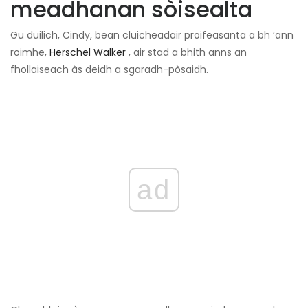
meadhanan sòisealta
Gu duilich, Cindy, bean cluicheadair proifeasanta a bh ’ann
roimhe,
Herschel Walker
, air stad a bhith anns an
fhollaiseach às deidh a sgaradh-pòsaidh.
ad