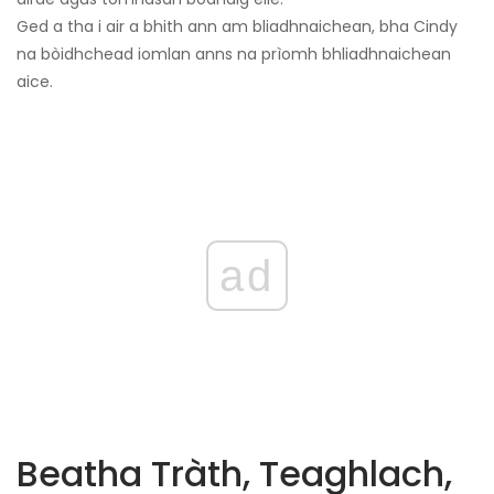
Ged a tha i air a bhith ann am bliadhnaichean, bha Cindy
na bòidhchead iomlan anns na prìomh bhliadhnaichean
aice.
ad
Beatha Tràth, Teaghlach,