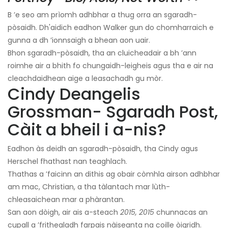
B ’e seo am prìomh adhbhar a thug orra an sgaradh-
pòsaidh. Dh'aidich eadhon Walker gun do chomharraich e
gunna a dh ’ionnsaigh a bhean aon uair.
Bhon sgaradh-pòsaidh, tha an cluicheadair a bh ’ann
roimhe air a bhith fo chungaidh-leigheis agus tha e air na
cleachdaidhean aige a leasachadh gu mòr.
Cindy Deangelis
Grossman- Sgaradh Post,
Càit a bheil i a-nis?
Eadhon às deidh an sgaradh-pòsaidh, tha Cindy agus
Herschel fhathast nan teaghlach.
Thathas a ’faicinn an dithis ag obair còmhla airson adhbhar
am mac, Christian, a tha tàlantach mar lùth-
chleasaichean mar a phàrantan.
San aon dòigh, air ais a-steach
2015, 2015
chunnacas an
cupall a ’frithealadh farpais nàiseanta na coille òigridh.