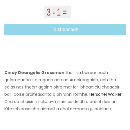
Taisbeanadh
Cindy Deangelis Grossman
tha i na boireannach
gnìomhachais a rugadh ann an Ameireagaidh, ach tha
eòlas nas fheàrr againn oirre mar iar-bhean cluicheadair
ball-coise proifeasanta a bh ’ann roimhe,
Herschel Walker
.
Cha do choisinn i cliù a-mhàin às deidh a dàimh leis an
lùth-chleasaiche ainmeil a dhol a-mach gu poblach.