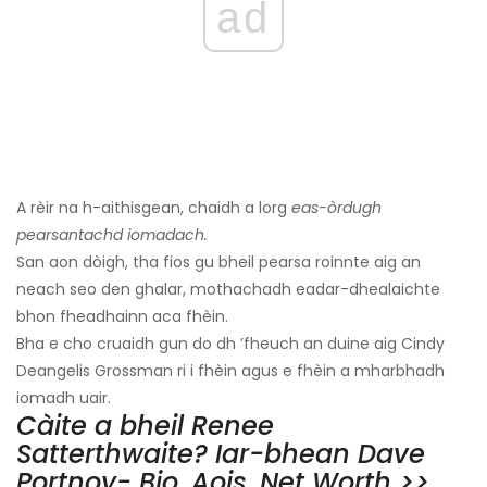
ad
A rèir na h-aithisgean, chaidh a lorg
eas-òrdugh
pearsantachd iomadach.
San aon dòigh, tha fios gu bheil pearsa roinnte aig an
neach seo den ghalar, mothachadh eadar-dhealaichte
bhon fheadhainn aca fhèin.
Bha e cho cruaidh gun do dh ’fheuch an duine aig Cindy
Deangelis Grossman ri i fhèin agus e fhèin a mharbhadh
iomadh uair.
Càite a bheil Renee
Satterthwaite? Iar-bhean Dave
Portnoy- Bio, Aois, Net Worth >>