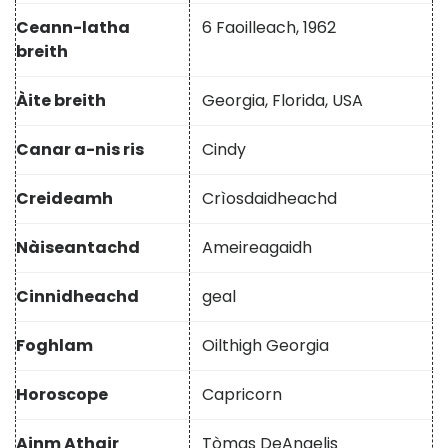
Ceann-latha
6 Faoilleach, 1962
breith
Àite breith
Georgia, Florida, USA
Canar a-nis ris
Cindy
Creideamh
Crìosdaidheachd
Nàiseantachd
Ameireagaidh
Cinnidheachd
geal
Foghlam
Oilthigh Georgia
Horoscope
Capricorn
Ainm Athair
Tòmas DeAngelis