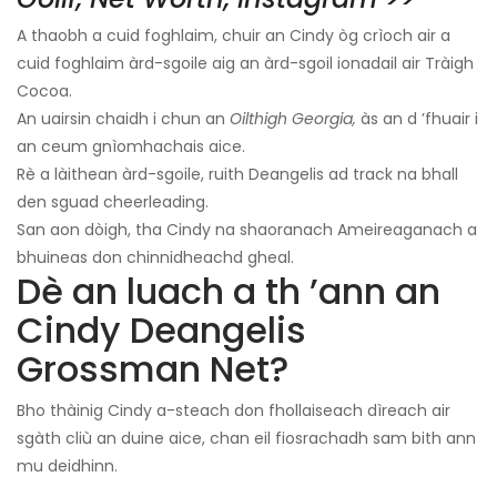
A thaobh a cuid foghlaim, chuir an Cindy òg crìoch air a
cuid foghlaim àrd-sgoile aig an àrd-sgoil ionadail air Tràigh
Cocoa.
An uairsin chaidh i chun an
Oilthigh Georgia,
às an d ’fhuair i
an ceum gnìomhachais aice.
Rè a làithean àrd-sgoile, ruith Deangelis ad track na bhall
den sguad cheerleading.
San aon dòigh, tha Cindy na shaoranach Ameireaganach a
bhuineas don chinnidheachd gheal.
Dè an luach a th ’ann an
Cindy Deangelis
Grossman Net?
Bho thàinig Cindy a-steach don fhollaiseach dìreach air
sgàth cliù an duine aice, chan eil fiosrachadh sam bith ann
mu deidhinn.