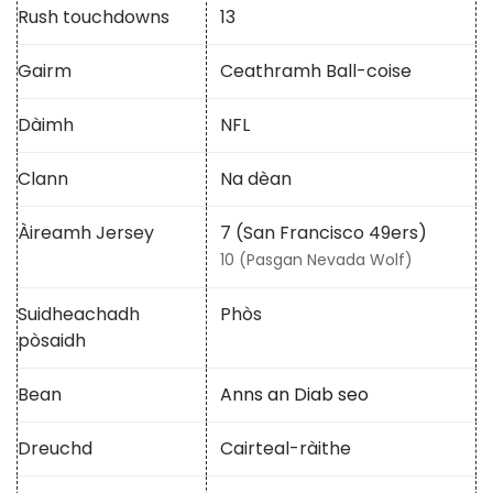
Rush touchdowns
13
Gairm
Ceathramh Ball-coise
Dàimh
NFL
Clann
Na dèan
Àireamh Jersey
7 (San Francisco 49ers)
10 (Pasgan Nevada Wolf)
Suidheachadh
Phòs
pòsaidh
Bean
Anns an Diab seo
Dreuchd
Cairteal-ràithe