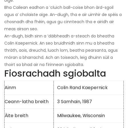
òige.
Bha Cailean eadhon a ’cluich ball-coise bhon àrd-sgoil
agus a’ cholaiste aige. An-diugh, tha e air uimhir de spèis a
chosnadh dha fhèin, agus gu cinnteach tha e airidh air
meas airson seo.
An-diugh, bidh sinn a ’dàibheadh ​​a-steach do bheatha
Colin Kaepernick. An seo bruidhnidh sinn mu a bheatha
thràth, aois, dreuchd, luach lom, beatha pearsanta, agus
mòran a bharrachd. Ach an toiseach, leig dhuinn sùil a
thoirt sa bhad air na fìrinnean sgiobalta.
Fiosrachadh sgiobalta
Ainm
Colin Rand Kaepernick
Ceann-latha breith
3 Samhain, 1987
Àite breith
Milwaukee, Wisconsin