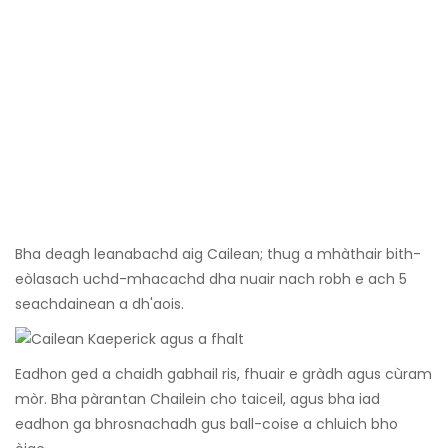
Bha deagh leanabachd aig Cailean; thug a mhàthair bith-
eòlasach uchd-mhacachd dha nuair nach robh e ach 5
seachdainean a dh'aois.
Eadhon ged a chaidh gabhail ris, fhuair e gràdh agus cùram
mòr. Bha pàrantan Chailein cho taiceil, agus bha iad
eadhon ga bhrosnachadh gus ball-coise a chluich bho