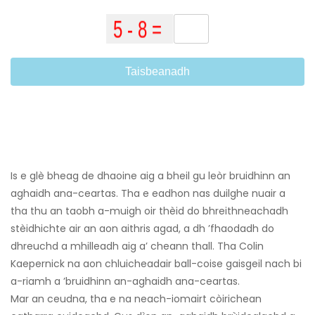
Taisbeanadh
Is e glè bheag de dhaoine aig a bheil gu leòr bruidhinn an
aghaidh ana-ceartas. Tha e eadhon nas duilghe nuair a
tha thu an taobh a-muigh oir thèid do bhreithneachadh
stèidhichte air an aon aithris agad, a dh ’fhaodadh do
dhreuchd a mhilleadh aig a’ cheann thall. Tha Colin
Kaepernick na aon chluicheadair ball-coise gaisgeil nach bi
a-riamh a ’bruidhinn an-aghaidh ana-ceartas.
Mar an ceudna, tha e na neach-iomairt còirichean