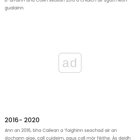
b’ urrainn dha Collin seusan 2015 a chluich air sgàth leòn
gualainn.
ad
2016- 2020
Ann an 2016, bha Cailean a ’faighinn seachad air an
dochann aige, call cuideim, agus call mòr fèithe. Às deidh