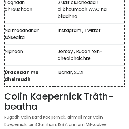
Taghadh
2 uair cluicheadair
dhreuchdan
oilbheumach WAC na
bliadhna
Na meadhanan
Instagram
,
Twitter
sòisealta
Nighean
Jersey
,
Rudan fèin-
dhealbhaichte
Ùrachadh mu
Iuchar, 2021
dheireadh
Colin Kaepernick Tràth-
beatha
Rugadh Colin Rand Kaepernick, ainmeil mar Colin
Kaepernick, air 3 Samhain, 1987, ann am Milwaukee,