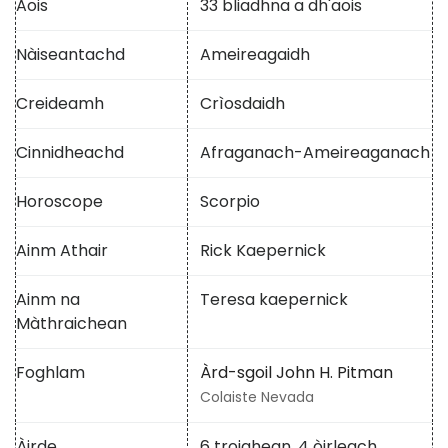
Aois
33 bliadhna a dh'aois
Nàiseantachd
Ameireagaidh
Creideamh
Crìosdaidh
Cinnidheachd
Afraganach-Ameireaganach
Horoscope
Scorpio
Ainm Athair
Rick Kaepernick
Ainm na
Teresa kaepernick
Màthraichean
Foghlam
Àrd-sgoil John H. Pitman
Colaiste Nevada
Àirde
6 troighean. 4 òirleach