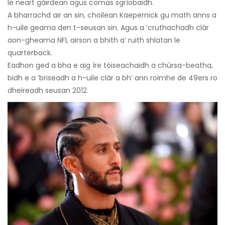
le neart gàirdean agus comas sgrìobaidh.
A bharrachd air an sin, choilean Kaepernick gu math anns a
h-uile geama den t-seusan sin. Agus a ’cruthachadh clàr
aon-gheama NFL airson a bhith a’ ruith shlatan le
quarterback.
Eadhon ged a bha e aig ìre tòiseachaidh a chùrsa-beatha,
bidh e a ’briseadh a h-uile clàr a bh’ ann roimhe de 49ers ro
dheireadh seusan 2012.