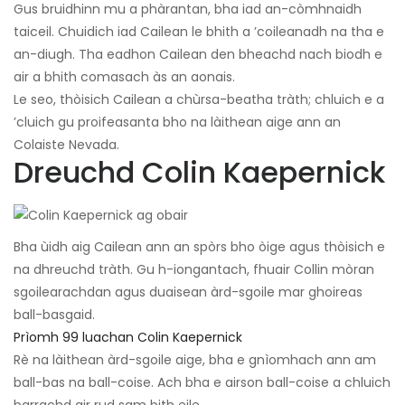
Gus bruidhinn mu a phàrantan, bha iad an-còmhnaidh
taiceil. Chuidich iad Cailean le bhith a ’coileanadh na tha e
an-diugh. Tha eadhon Cailean den bheachd nach biodh e
air a bhith comasach às an aonais.
Le seo, thòisich Cailean a chùrsa-beatha tràth; chluich e a
’cluich gu proifeasanta bho na làithean aige ann an
Colaiste Nevada.
Dreuchd Colin Kaepernick
Bha ùidh aig Cailean ann an spòrs bho òige agus thòisich e
na dhreuchd tràth. Gu h-iongantach, fhuair Collin mòran
sgoilearachdan agus duaisean àrd-sgoile mar ghoireas
ball-basgaid.
Prìomh 99 luachan Colin Kaepernick
Rè na làithean àrd-sgoile aige, bha e gnìomhach ann am
ball-bas na ball-coise. Ach bha e airson ball-coise a chluich