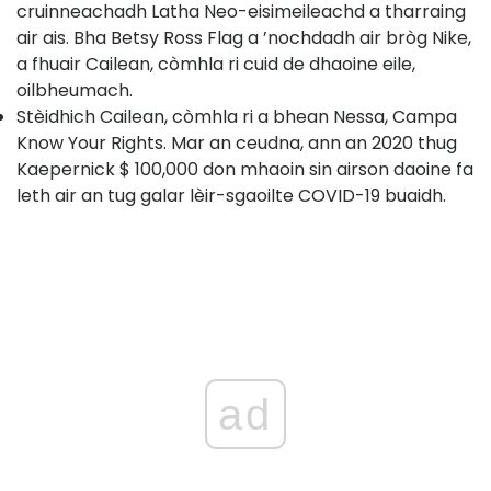
cruinneachadh Latha Neo-eisimeileachd a tharraing
air ais. Bha Betsy Ross Flag a ’nochdadh air bròg Nike,
a fhuair Cailean, còmhla ri cuid de dhaoine eile,
oilbheumach.
Stèidhich Cailean, còmhla ri a bhean Nessa, Campa
Know Your Rights. Mar an ceudna, ann an 2020 thug
Kaepernick $ 100,000 don mhaoin sin airson daoine fa
leth air an tug galar lèir-sgaoilte COVID-19 buaidh.
ad