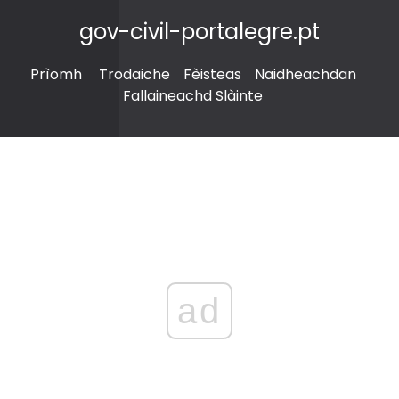
gov-civil-portalegre.pt
Prìomh
Trodaiche
Fèisteas
Naidheachdan
Fallaineachd Slàinte
ad