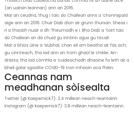
Thòisich Diab cuideachd bunait còmhla ris an duine aice
(an uairsin leannan) ann an 2016.
Mar an ceudna, thug i taic do Chailean anns a ’chonnspaid
aige ann an 2016. Chuir Diab dìon air grunn thursan. Sheas i
ri a thaobh nuair a dh ’fheumadh e i. Bha Diab a ’toirt taic
do Chailean an dà chuid gu inntinn agus gu tòcail.
Mar a bhios ùine a ’siubhal, chan eil am beatha air fàs ach;
gu cinnteach, tha iad ann an trom ghaol le chèile. An-
dràsta, tha iad còmhla a ’cuideachadh dhaoine fa leth air a
bheil galar sgaoilte COVID-19 tron ​​mhaoin aca fhèin.
Ceannas nam
meadhanan sòisealta
Twitter (@ Kaepernick7): 2.4 millean neach-leantainn
Instagram (@ kaepernick7): 3.8 millean neach-leantainn