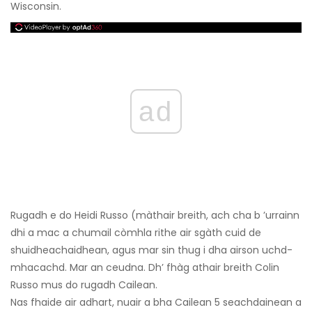
Wisconsin.
ad
Rugadh e do Heidi Russo (màthair breith, ach cha b ’urrainn
dhi a mac a chumail còmhla rithe air sgàth cuid de
shuidheachaidhean, agus mar sin thug i dha airson uchd-
mhacachd. Mar an ceudna. Dh’ fhàg athair breith Colin
Russo mus do rugadh Cailean.
Nas fhaide air adhart, nuair a bha Cailean 5 seachdainean a