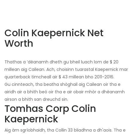
Colin Kaepernick Net
Worth
Thathas a ’dèanamh dheth gu bheil luach lom de $ 20
millean aig Cailean. Ach, choisinn tuarastal Kaepernick mar
quarterback timcheall air $ 43 millean bho 2011-2016.
Gu cinnteach, tha beatha shòghail aig Cailean oir tha e
airidh air a bhith beò oir tha e air obair mhòr a dhèanamh
airson a bhith san dreuchd sin.
Tomhas Corp Colin
Kaepernick
Aig àm sgrìobhaidh, tha Collin 33 bliadhna a dh'aois. Tha e