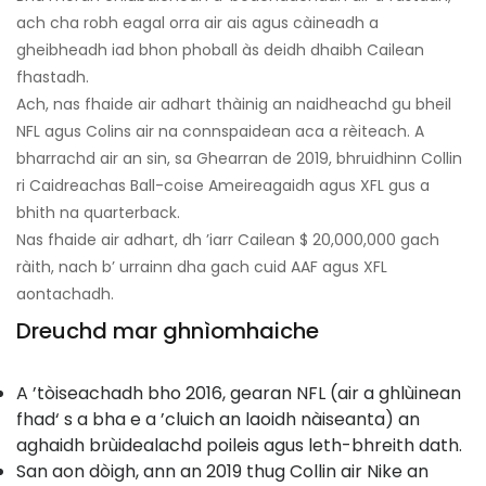
ach cha robh eagal orra air ais agus càineadh a
gheibheadh ​​iad bhon phoball às deidh dhaibh Cailean
fhastadh.
Ach, nas fhaide air adhart thàinig an naidheachd gu bheil
NFL agus Colins air na connspaidean aca a rèiteach. A
bharrachd air an sin, sa Ghearran de 2019, bhruidhinn Collin
ri Caidreachas Ball-coise Ameireagaidh agus XFL gus a
bhith na quarterback.
Nas fhaide air adhart, dh ’iarr Cailean $ 20,000,000 gach
ràith, nach b’ urrainn dha gach cuid AAF agus XFL
aontachadh.
Dreuchd mar ghnìomhaiche
A ’tòiseachadh bho 2016, gearan NFL (air a ghlùinean
fhad‘ s a bha e a ’cluich an laoidh nàiseanta) an
aghaidh brùidealachd poileis agus leth-bhreith dath.
San aon dòigh, ann an 2019 thug Collin air Nike an