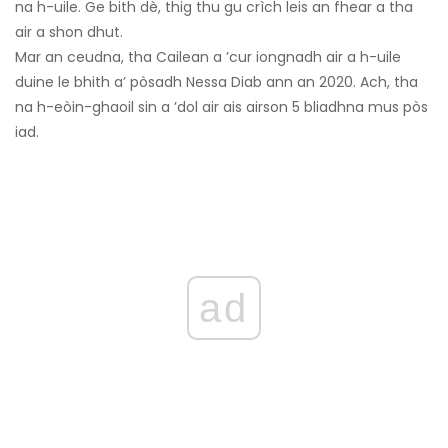
na h-uile. Ge bith dè, thig thu gu crìch leis an fhear a tha
air a shon dhut.
Mar an ceudna, tha Cailean a ’cur iongnadh air a h-uile
duine le bhith a’ pòsadh Nessa Diab ann an 2020. Ach, tha
na h-eòin-ghaoil ​​sin a ’dol air ais airson 5 bliadhna mus pòs
iad.
ad