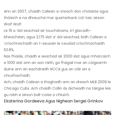
Ann an 2007, chaidh Cailean a-steach don cholaiste agus
thòisich e na dhreuchd mar quarterback cùl-taic airson
Wolf Wolf.
Le 19 a ’dol seachad air touchdowns, trì glacadh-
bheachdan, agus 2,175 slat a’ dol seachad, bidh Cailean a
’crìochnachadh an t-seusain le ceudad crìochnachaidh
53.8%.
Nas fhaide, chaidh e seachad air 2000 slat agus mharcaich
e 1000 slat ann an aon ràith, ga fhàgail mar an còigeamh
duine ann an eachdraidh NCCA gus an clàr sin a
chruthachadh.
Ach, chaidh Cailean a thaghadh ann an dreach MLB 2009 le
Chicago Cubs. Ach chaidh Collin às àicheadh ​​na tairgse leis
gu robh e airson ball-coise a chluich.
Ekaterina Gordeeva Agus Nighean Sergei Grinkov