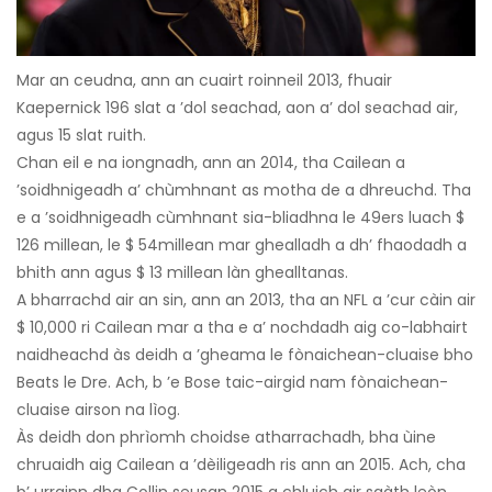
Mar an ceudna, ann an cuairt roinneil 2013, fhuair
Kaepernick 196 slat a ’dol seachad, aon a’ dol seachad air,
agus 15 slat ruith.
Chan eil e na iongnadh, ann an 2014, tha Cailean a
’soidhnigeadh a’ chùmhnant as motha de a dhreuchd. Tha
e a ’soidhnigeadh cùmhnant sia-bliadhna le 49ers luach $
126 millean, le $ 54millean mar ghealladh a dh’ fhaodadh a
bhith ann agus $ 13 millean làn ghealltanas.
A bharrachd air an sin, ann an 2013, tha an NFL a ’cur càin air
$ 10,000 ri Cailean mar a tha e a’ nochdadh aig co-labhairt
naidheachd às deidh a ’gheama le fònaichean-cluaise bho
Beats le Dre. Ach, b ’e Bose taic-airgid nam fònaichean-
cluaise airson na lìog.
Às deidh don phrìomh choidse atharrachadh, bha ùine
chruaidh aig Cailean a ’dèiligeadh ris ann an 2015. Ach, cha