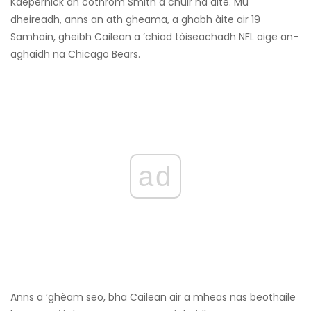
Kaepernick an cothrom Smith a chuir na àite. Mu
dheireadh, anns an ath gheama, a ghabh àite air 19
Samhain, gheibh Cailean a ’chiad tòiseachadh NFL aige an-
aghaidh na Chicago Bears.
ad
Anns a ’ghèam seo, bha Cailean air a mheas nas beothaile