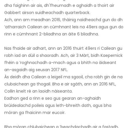
dha faighinn air ais, dh'fheumadh e aghaidh a thoirt air
Gabbert airson suidheachadh quarterback.
Ach, ann am meadhan 2016, thàinig naidheachd gun do dh
’atharraich Cailean an cùmhnant leis na 49ers agus gun do
rinn e cùmhnant 2-bliadhna an àite 6 bliadhna.
Nas fhaide air adhart, ann an 2016 thuirt 49ers ri Cailean gu
robh iad an dùil a shaoradh. Ach, air 3 Màrt, bidh Kaepernick
fhèin a ’roghnachadh a-mach agus a bhith na àidseant
an-asgaidh aig seusan 2017 NFL.
Às deidh dha Cailean a leigeil ma sgaoil, cha robh gin de na
clubaichean ga thogail. Bha e air sgàth, ann an 2016 NFL,
Collin knelt rè an laoidh nàiseanta.
Eadhon ged a rinn e seo gus gearan an-aghaidh
brùidealachd poileis agus leth-bhreith dath, agus bha
mòran ga fhaicinn mar eucoir.
Bha mòran chlubaichean a ’beachdachadh air a fastadh,