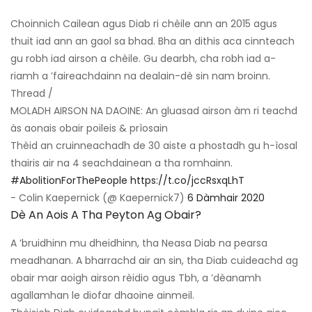
Choinnich Cailean agus Diab ri chèile ann an 2015 agus
thuit iad ann an gaol sa bhad. Bha an dithis aca cinnteach
gu robh iad airson a chèile. Gu dearbh, cha robh iad a-
riamh a ’faireachdainn na dealain-dè sin nam broinn.
Thread /
MOLADH AIRSON NA DAOINE: An gluasad airson àm ri teachd
às aonais obair poileis & prìosain
Thèid an cruinneachadh de 30 aiste a phostadh gu h-ìosal
thairis air na 4 seachdainean a tha romhainn.
#AbolitionForThePeople
https://t.co/jccRsxqLhT
- Colin Kaepernick (@ Kaepernick7)
6 Dàmhair 2020
Dè An Aois A Tha Peyton Ag Obair?
A ’bruidhinn mu dheidhinn, tha Neasa Diab na pearsa
meadhanan. A bharrachd air an sin, tha Diab cuideachd ag
obair mar aoigh airson rèidio agus Tbh, a ’dèanamh
agallamhan le diofar dhaoine ainmeil.