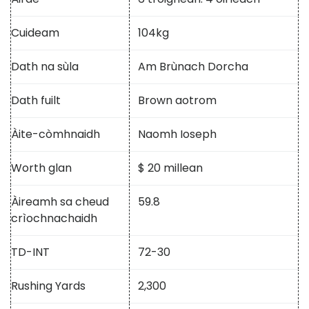
Cuideam
104kg
Dath na sùla
Am Brùnach Dorcha
Dath fuilt
Brown aotrom
Àite-còmhnaidh
Naomh Ioseph
Worth glan
$ 20 millean
Àireamh sa cheud
59.8
crìochnachaidh
TD-INT
72-30
Rushing Yards
2,300