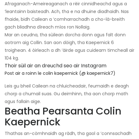
Afraganach-Ameireaganach a rèir cinnidheachd agus a
’leantainn baisteadh. Ach, tha e na dhuine diadhaidh. Nas
fhaide, bidh Cailean a ’comharrachadh a cho-là-breith
gach bliadhna dìreach mìos ron Nollaig.
Mar an ceudna, tha sùilean dorcha donn agus falt donn
aotrom aig Collin. San aon dòigh, tha Kaepernick 6
troighean. 4 òirleach a dh ’àirde agus cuideam timcheall air
104 kg.
Thoir sùil air an dreuchd seo air Instagram
Post air a roinn le colin kaepernick (@ kaepernick7)
Leis gu bheil Cailean na chluicheadair, feumaidh e deagh
chorp a chumail suas. Gu deimhinn, tha aon chorp math
agus fallain aige.
Beatha Pearsanta Colin
Kaepernick
Thathas an-còmhnaidh ag ràdh, tha gaol a ’connsachadh