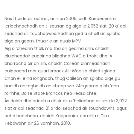
Nas fhaide air adhart, ann an 2009, bidh Kaepernick a
’crìochnachadh an t-seusan òg aige le 2,052 slat, 20 a’ dol
seachad air touchdowns. Eadhon ged a chaill an sgioba
aige an geam, fhuair e an duais MPV.
Aig a ’cheann thall, ma tha an geama ann, chaidh
cluicheadair eucoir na bliadhna WAC a thoirt dha. A
bharrachd air an sin, chaidh Cailean ainmeachadh
cuideachd mar quarterback All-Wac sa chiad sgioba.
Chan eil e na iongnadh, thug Cailean an sgioba aige gu
buaidh an-aghaidh an streap win 24-geama a bh ’ann
roimhe, Boise State Broncos neo-leasaichte.
Às deidh dha crìoch a chuir air a ’bhliadhna as sine le 3,022
slat a’ dol seachad, 21 a ’dol seachad air touchdowns, agus
ochd beachdan, chaidh Kaepernick còmhla ri Tim
Tebowonn air 26 Samhain, 2010.