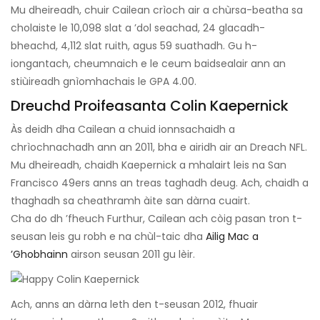
Mu dheireadh, chuir Cailean crìoch air a chùrsa-beatha sa
cholaiste le 10,098 slat a ’dol seachad, 24 glacadh-
bheachd, 4,112 slat ruith, agus 59 suathadh. Gu h-
iongantach, cheumnaich e le ceum baidsealair ann an
stiùireadh gnìomhachais le GPA 4.00.
Dreuchd Proifeasanta Colin Kaepernick
Às deidh dha Cailean a chuid ionnsachaidh a
chrìochnachadh ann an 2011, bha e airidh air an Dreach NFL.
Mu dheireadh, chaidh Kaepernick a mhalairt leis na San
Francisco 49ers anns an treas taghadh deug. Ach, chaidh a
thaghadh sa cheathramh àite san dàrna cuairt.
Cha do dh ’fheuch Furthur, Cailean ach còig pasan tron ​​t-
seusan leis gu robh e na chùl-taic dha
Ailig Mac a
’Ghobhainn
airson seusan 2011 gu lèir.
Ach, anns an dàrna leth den t-seusan 2012, fhuair