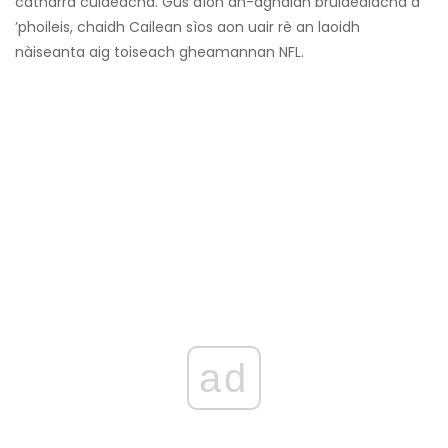
catharra cuideachd. Gus dìon an-aghaidh brùidealachd a
’phoileis, chaidh Cailean sìos aon uair rè an laoidh
nàiseanta aig toiseach gheamannan NFL.
ad