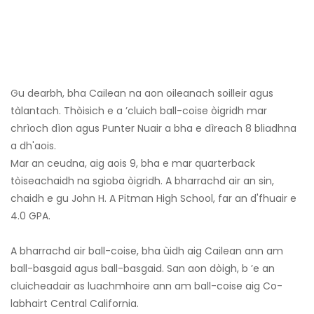
Gu dearbh, bha Cailean na aon oileanach soilleir agus
tàlantach. Thòisich e a ’cluich ball-coise òigridh mar
chrìoch dìon agus Punter Nuair a bha e dìreach 8 bliadhna
a dh'aois.
Mar an ceudna, aig aois 9, bha e mar quarterback
tòiseachaidh na sgioba òigridh. A bharrachd air an sin,
chaidh e gu John H. A Pitman High School, far an d'fhuair e
4.0 GPA.
A bharrachd air ball-coise, bha ùidh aig Cailean ann am
ball-basgaid agus ball-basgaid. San aon dòigh, b ’e an
cluicheadair as luachmhoire ann am ball-coise aig Co-
labhairt Central California.