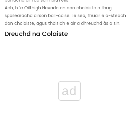
barrachd air rud sam bith eile.
Ach, b ’e Oilthigh Nevada an aon cholaiste a thug
sgoilearachd airson ball-coise. Le seo, fhuair e a-steach
don cholaiste, agus thòisich e air a dhreuchd às a sin.
Dreuchd na Colaiste
ad