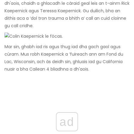
dh'aois, chaidh a ghlacadh le càraid geal leis an t-ainm Rick
Kaepernick agus Teressa Kaepernick. Gu duilich, bha an
dithis aca a ’dol tron ​​trauma a bhith a’ call an cuid cloinne
gu call cridhe.
Mar sin, ghabh iad ris agus thug iad dha gach gaol agus
cùram. Mus robh Kaepernick a ’fuireach ann am Fond du
Lac, Wisconsin, ach às deidh sin, ghluais iad gu California
nuair a bha Cailean 4 bliadhna a dh'aois.
ad