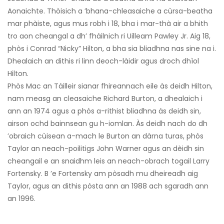
Aonaichte. Thòisich a ’bhana-chleasaiche a cùrsa-beatha
mar phàiste, agus mus robh i 18, bha i mar-thà air a bhith
tro aon cheangal a dh’ fhàilnich ri Uilleam Pawley Jr. Aig 18,
phòs i Conrad “Nicky” Hilton, a bha sia bliadhna nas sine na i.
Dhealaich an dithis ri linn deoch-làidir agus droch dhìol
Hilton.
Phòs Mac an Tàilleir sianar fhireannach eile às deidh Hilton,
nam measg an cleasaiche Richard Burton, a dhealaich i
ann an 1974 agus a phòs a-rithist bliadhna às deidh sin,
airson ochd bainnsean gu h-iomlan. Às deidh nach do dh
’obraich cùisean a-mach le Burton an dàrna turas, phòs
Taylor an neach-poilitigs John Warner agus an dèidh sin
cheangail e an snaidhm leis an neach-obrach togail Larry
Fortensky. B ’e Fortensky am pòsadh mu dheireadh aig
Taylor, agus an dithis pòsta ann an 1988 ach sgaradh ann
an 1996.