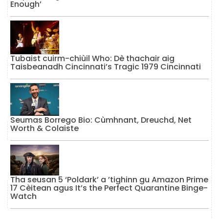
Enough’
Tubaist cuirm-chiùil Who: Dè thachair aig
Taisbeanadh Cincinnati’s Tragic 1979 Cincinnati
Seumas Borrego Bio: Cùmhnant, Dreuchd, Net
Worth & Colaiste
Tha seusan 5 ‘Poldark’ a ’tighinn gu Amazon Prime
17 Cèitean agus It’s the Perfect Quarantine Binge-
Watch