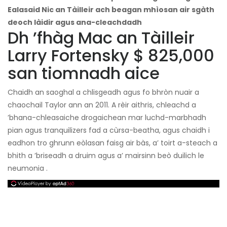
Ealasaid Nic an Tàilleir ach beagan mhìosan air sgàth
deoch làidir agus ana-cleachdadh
Dh ’fhàg Mac an Tàilleir
Larry Fortensky $ 825,000
san tiomnadh aice
Chaidh an saoghal a chlisgeadh agus fo bhròn nuair a
chaochail Taylor ann an 2011. A rèir aithris, chleachd a
’bhana-chleasaiche drogaichean mar luchd-marbhadh
pian agus tranquilizers fad a cùrsa-beatha, agus chaidh i
eadhon tro ghrunn eòlasan faisg air bàs, a’ toirt a-steach a
bhith a ’briseadh a druim agus a’ mairsinn beò duilich le
neumonia .