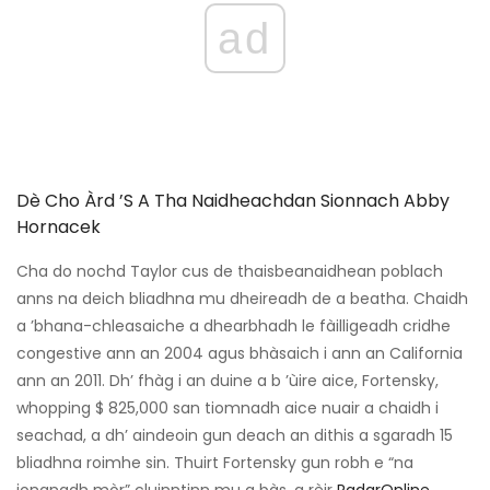
ad
Dè Cho Àrd ’s A Tha Naidheachdan Sionnach Abby
Hornacek
Cha do nochd Taylor cus de thaisbeanaidhean poblach
anns na deich bliadhna mu dheireadh de a beatha. Chaidh
a ’bhana-chleasaiche a dhearbhadh le fàilligeadh cridhe
congestive ann an 2004 agus bhàsaich i ann an California
ann an 2011. Dh’ fhàg i an duine a b ’ùire aice, Fortensky,
whopping $ 825,000 san tiomnadh aice nuair a chaidh i
seachad, a dh’ aindeoin gun deach an dithis a sgaradh 15
bliadhna roimhe sin. Thuirt Fortensky gun robh e “na