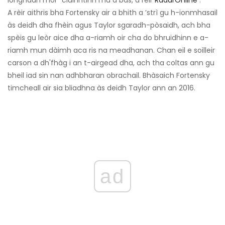
iongnadh mòr” cluinntinn mu a bàs, a rèir
RadarOnline
.
A rèir aithris bha Fortensky air a bhith a ’strì gu h-ionmhasail
às deidh dha fhèin agus Taylor sgaradh-pòsaidh, ach bha
spèis gu leòr aice dha a-riamh oir cha do bhruidhinn e a-
riamh mun dàimh aca ris na meadhanan. Chan eil e soilleir
carson a dh'fhàg i an t-airgead dha, ach tha coltas ann gu
bheil iad sin nan adhbharan obrachail. Bhàsaich Fortensky
timcheall air sia bliadhna às deidh Taylor ann an 2016.
ad