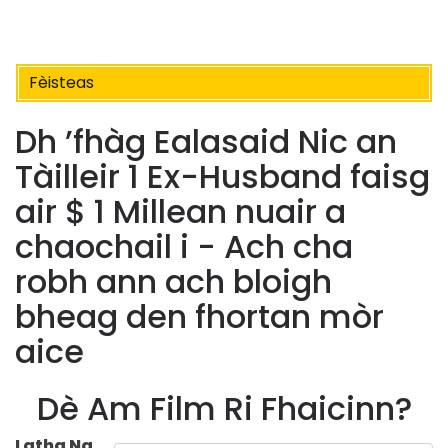
Fèisteas
Dh ’fhàg Ealasaid Nic an
Tàilleir 1 Ex-Husband faisg
air $ 1 Millean nuair a
chaochail i - Ach cha
robh ann ach bloigh
bheag den fhortan mòr
aice
Dè Am Film Ri Fhaicinn?
Latha Na