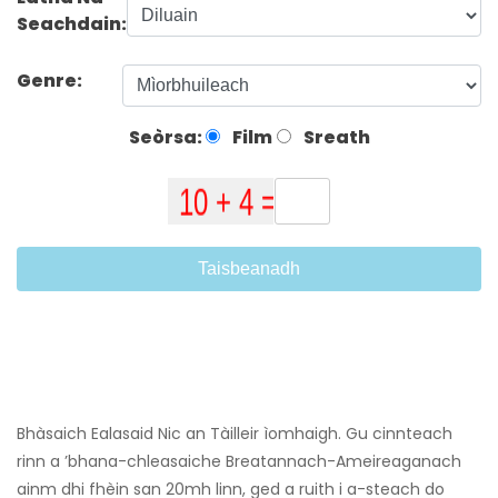
Seachdain:
Genre:
Seòrsa:
Film
Sreath
Taisbeanadh
Bhàsaich Ealasaid Nic an Tàilleir ìomhaigh. Gu cinnteach
rinn a ’bhana-chleasaiche Breatannach-Ameireaganach
ainm dhi fhèin san 20mh linn, ged a ruith i a-steach do