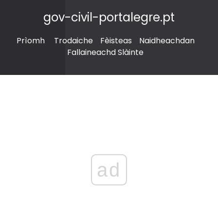
gov-civil-portalegre.pt
Prìomh
Trodaiche
Fèisteas
Naidheachdan
Fallaineachd Slàinte
ad