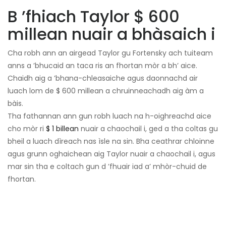
B ’fhiach Taylor $ 600
millean nuair a bhàsaich i
Cha robh ann an airgead Taylor gu Fortensky ach tuiteam
anns a ’bhucaid an taca ris an fhortan mòr a bh’ aice.
Chaidh aig a ’bhana-chleasaiche agus daonnachd air
luach lom de $ 600 millean a chruinneachadh aig àm a
bàis.
Tha fathannan ann gun robh luach na h-oighreachd aice
cho mòr ri
$ 1 billean
nuair a chaochail i, ged a tha coltas gu
bheil a luach dìreach nas ìsle na sin. Bha ceathrar chloinne
agus grunn oghaichean aig Taylor nuair a chaochail i, agus
mar sin tha e coltach gun d ’fhuair iad a’ mhòr-chuid de
fhortan.