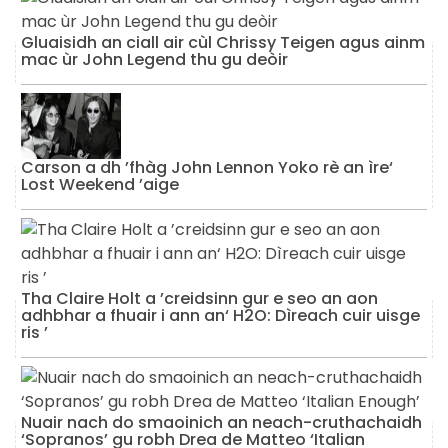
Gluaisidh an ciall air cùl Chrissy Teigen agus ainm
mac ùr John Legend thu gu deòir
Carson a dh ’fhàg John Lennon Yoko rè an ìre‘
Lost Weekend ’aige
Tha Claire Holt a ’creidsinn gur e seo an aon
adhbhar a fhuair i ann an‘ H2O: Dìreach cuir uisge
ris ’
Nuair nach do smaoinich an neach-cruthachaidh
‘Sopranos’ gu robh Drea de Matteo ‘Italian