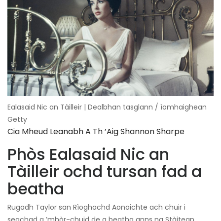
Ealasaid Nic an Tàilleir | Dealbhan tasglann / ìomhaighean
Getty
Cia Mheud Leanabh A Th ’aig Shannon Sharpe
Phòs Ealasaid Nic an
Tàilleir ochd tursan fad a
beatha
Rugadh Taylor san Rìoghachd Aonaichte ach chuir i
seachad a ’mhòr-chuid de a beatha anns na Stàitean