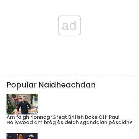
ad
Popular Naidheachdan
Am faigh rionnag ‘Great British Bake Off’ Paul
Hollywood am bròg às deidh sgandalan pòsaidh?