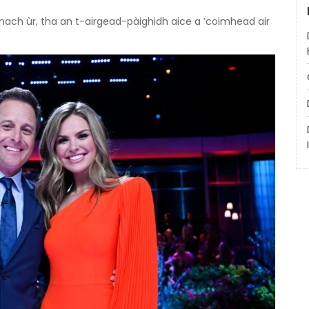
ach ùr, tha an t-airgead-pàighidh aice a ’coimhead air