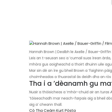
Hannah Brown | Dealbh le Axelle / Bauer-Griffin
Leis an t-seusan seo a ’cumail suas ìrean àrda,
mhòra gus aoigheachd a thoirt dhuinn uile agus 
Mar sin dè an ìre gu bheil Brown a ’faighinn pài
choimheadas a thuarastal às deidh dha an ròs
Tha i a ’dèanamh gu mat
Nuair a thòisicheas a ’mhòr-chuid air an turas
’tòiseachadh mar neach-farpais aig a bheil d
aig a’ cheann thall.
Cò Tha Ceàrn Kurt Pòsta