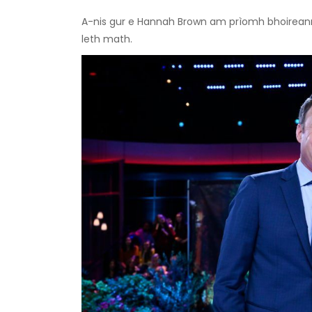
A-nis gur e Hannah Brown am prìomh bhoireann
leth math.