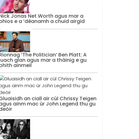
Nick Jonas Net Worth agus mar a
bhios e a ’dèanamh a chuid airgid
Rionnag ‘The Politician’ Ben Platt: A
luach glan agus mar a thàinig e gu
bhith ainmeil
Gluaisidh an ciall air cùl Chrissy Teigen
agus ainm mac ùr John Legend thu gu
deòir