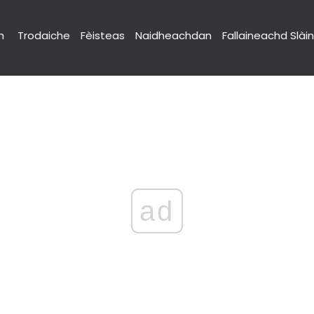
h
Trodaiche
Fèisteas
Naidheachdan
Fallaineachd Slài
ad