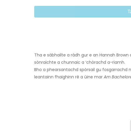
T
Tha e sàbhailte a ràdh gur e an Hannah Brown 
sònraichte a chunnaic a ’chòrachd a-riamh.
Bho a phearsantachd spòrsail gu fosgarrachd nu
leantainn fhaighinn rè a ùine mar
Am Bachelor