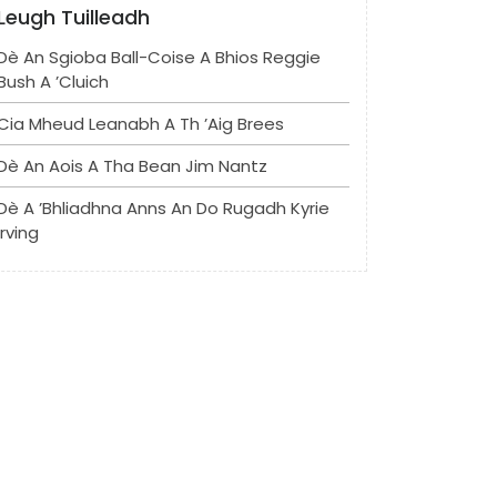
Leugh Tuilleadh
Dè An Sgioba Ball-Coise A Bhios Reggie
Bush A ’cluich
Cia Mheud Leanabh A Th ’aig Brees
Dè An Aois A Tha Bean Jim Nantz
Dè A ’bhliadhna Anns An Do Rugadh Kyrie
Irving