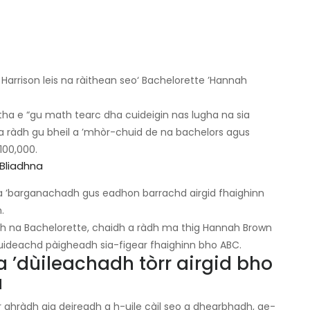
 Harrison leis na ràithean seo‘ Bachelorette ’Hannah
tha e “gu math tearc dha cuideigin nas lugha na sia
 a ràdh gu bheil a ’mhòr-chuid de na bachelors agus
100,000.
 Bliadhna
 a ’barganachadh gus eadhon barrachd airgid fhaighinn
.
ith na Bachelorette, chaidh a ràdh ma thig Hannah Brown
ideachd pàigheadh ​​sia-figear fhaighinn bho ABC.
 ’dùileachadh tòrr airgid bho
a
 ghràdh aig deireadh a h-uile càil seo a dhearbhadh, ge-