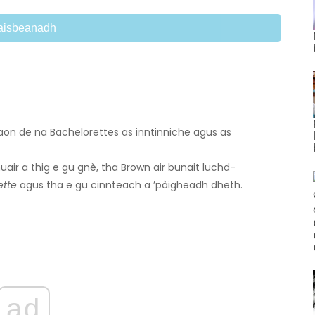
aisbeanadh
aon de na Bachelorettes as inntinniche agus as
air a thig e gu gnè, tha Brown air bunait luchd-
ette
agus tha e gu cinnteach a ’pàigheadh ​​dheth.
ad