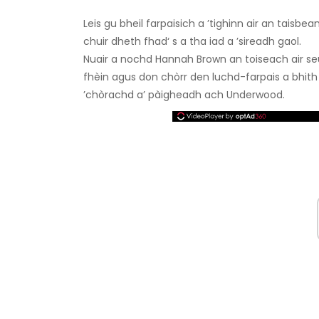
Leis gu bheil farpaisich a ’tighinn air an taisb
chuir dheth fhad‘ s a tha iad a ’sireadh gaol.
Nuair a nochd Hannah Brown an toiseach air 
fhèin agus don chòrr den luchd-farpais a bhith 
’chòrachd a’ pàigheadh ​​ach Underwood.