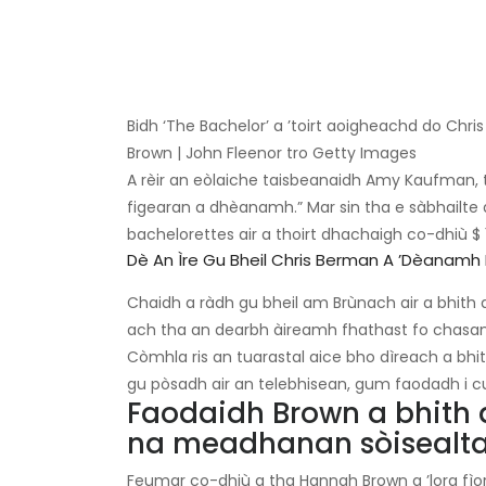
Bidh ‘The Bachelor’ a ’toirt aoigheachd do Chris
Brown | John Fleenor tro Getty Images
A rèir an eòlaiche taisbeanaidh Amy Kaufman, 
figearan a dhèanamh.” Mar sin tha e sàbhailte
bachelorettes air a thoirt dhachaigh co-dhiù $ 
Dè An Ìre Gu Bheil Chris Berman A ’dèanamh
Chaidh a ràdh gu bheil am Brùnach air a bhith
ach tha an dearbh àireamh fhathast fo chasan
Còmhla ris an tuarastal aice bho dìreach a bh
gu pòsadh air an telebhisean, gum faodadh i cu
Faodaidh Brown a bhith a
na meadhanan sòisealt
Feumar co-dhiù a tha Hannah Brown a ’lorg fìor