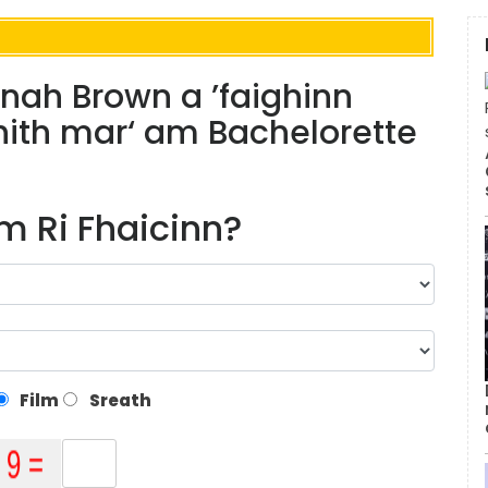
nnah Brown a ’faighinn
bhith mar‘ am Bachelorette
m Ri Fhaicinn?
Film
Sreath