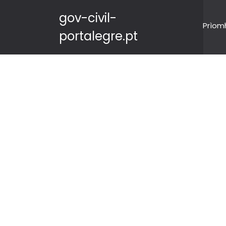
gov-civil-
Prìom
portalegre.pt