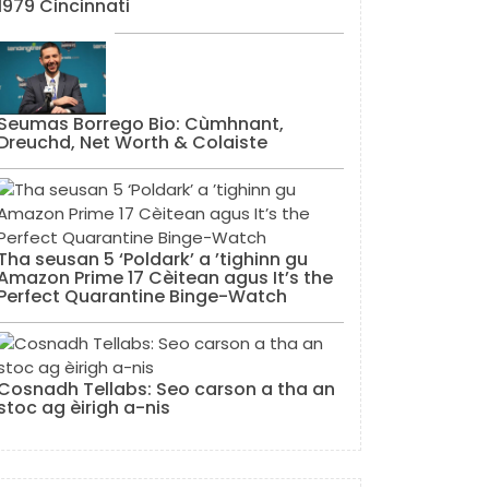
1979 Cincinnati
Seumas Borrego Bio: Cùmhnant,
Dreuchd, Net Worth & Colaiste
Tha seusan 5 ‘Poldark’ a ’tighinn gu
Amazon Prime 17 Cèitean agus It’s the
Perfect Quarantine Binge-Watch
Cosnadh Tellabs: Seo carson a tha an
stoc ag èirigh a-nis