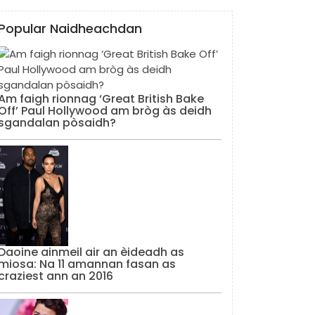
Popular Naidheachdan
Am faigh rionnag ‘Great British Bake
Off’ Paul Hollywood am bròg às deidh
sgandalan pòsaidh?
Daoine ainmeil air an èideadh as
miosa: Na 11 amannan fasan as
craziest ann an 2016