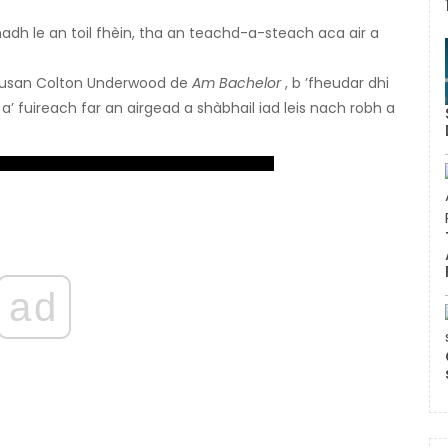
eanadh le an toil fhèin, tha an teachd-a-steach aca air a
seusan Colton Underwood de
Am Bachelor
, b ’fheudar dhi
a’ fuireach far an airgead a shàbhail iad leis nach robh a
ad