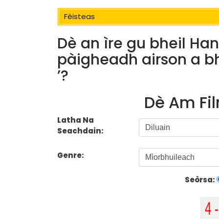
Fèisteas
Dè an ìre gu bheil Ha
pàigheadh ​​airson a 
’?
Dè Am Fil
Latha Na
Seachdain:
Genre:
Seòrsa: