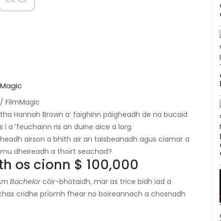
 / FilmMagic
 tha Hannah Brown a’ faighinn pàigheadh ​​de na bucaid
i a ’feuchainn ris an duine aice a lorg.
gheadh ​​airson a bhith air an taisbeanadh agus ciamar a
 mu dheireadh a thoirt seachad?
h os cionn $ 100,000
Am Bachelor
còir-bhòtaidh, mar as trice bidh iad a
òchas cridhe prìomh fhear no boireannach a chosnadh