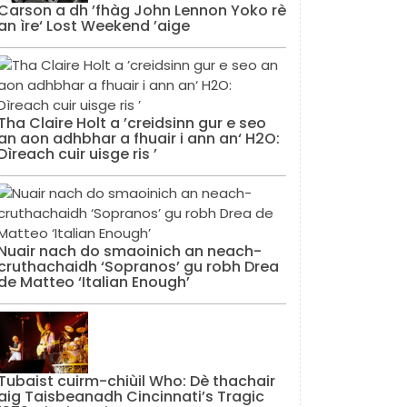
Carson a dh ’fhàg John Lennon Yoko rè
an ìre‘ Lost Weekend ’aige
Tha Claire Holt a ’creidsinn gur e seo
an aon adhbhar a fhuair i ann an‘ H2O:
Dìreach cuir uisge ris ’
Nuair nach do smaoinich an neach-
cruthachaidh ‘Sopranos’ gu robh Drea
de Matteo ‘Italian Enough’
Tubaist cuirm-chiùil Who: Dè thachair
aig Taisbeanadh Cincinnati’s Tragic