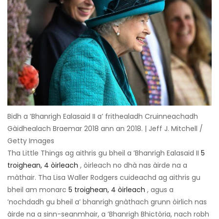
Bidh a ’Bhanrigh Ealasaid II a’ frithealadh Cruinneachadh
Gàidhealach Braemar 2018 ann an 2018. | Jeff J. Mitchell /
Getty Images
Tha Little Things ag aithris gu bheil a ’Bhanrigh Ealasaid II
5
troighean, 4 òirleach
, òirleach no dhà nas àirde na a
màthair. Tha Lisa Waller Rodgers cuideachd ag aithris gu
bheil am monarc
5 troighean, 4 òirleach
, agus a
’nochdadh gu bheil a’ bhanrigh gnàthach grunn òirlich nas
àirde na a sinn-seanmhair, a ’Bhanrigh Bhictòria, nach robh