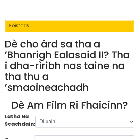
Fèisteas
Dè cho àrd sa tha a
’Bhanrigh Ealasaid II? Tha
i dha-rìribh nas taine na
tha thu a
’smaoineachadh
Dè Am Film Ri Fhaicinn?
Latha Na
Seachdain: