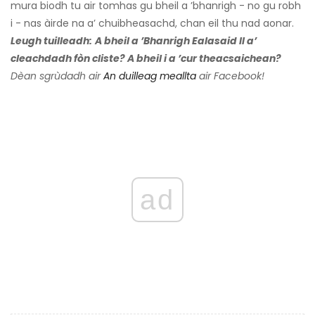
mura biodh tu air tomhas gu bheil a ’bhanrigh - no gu robh
i - nas àirde na a’ chuibheasachd, chan eil thu nad aonar.
Leugh tuilleadh:
A bheil a ’Bhanrigh Ealasaid II a’
cleachdadh fòn cliste? A bheil i a ’cur theacsaichean?
Dèan sgrùdadh air
An duilleag meallta
air Facebook!
ad