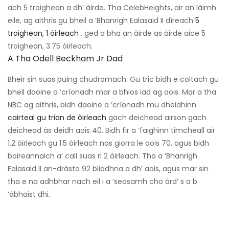
ach 5 troighean a dh’ àirde. Tha CelebHeights, air an làimh
eile, ag aithris gu bheil a ’Bhanrigh Ealasaid II dìreach
5
troighean, 1 òirleach
, ged a bha an àirde as àirde aice 5
troighean, 3.75 òirleach.
A Tha Odell Beckham Jr Dad
Bheir sin suas puing chudromach: Gu tric bidh e coltach gu
bheil daoine a ’crìonadh mar a bhios iad ag aois. Mar a tha
NBC ag aithris, bidh daoine a ’crìonadh mu dheidhinn
cairteal gu trian de òirleach
gach deichead airson gach
deichead às deidh aois 40. Bidh fir a ’faighinn timcheall air
1.2 òirleach gu 1.5 òirleach nas giorra le aois 70, agus bidh
boireannaich a’ call suas ri 2 òirleach. Tha a ’Bhanrigh
Ealasaid II an-dràsta 92 bliadhna a dh’ aois, agus mar sin
tha e na adhbhar nach eil i a ’seasamh cho àrd‘ s a b
’àbhaist dhi.