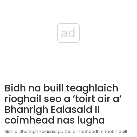
ad
Bidh na buill teaghlaich
rìoghail seo a ’toirt air a’
Bhanrigh Ealasaid II
coimhead nas lugha
Bidh a ’Bhanrigh Ealasaid gu tric a’ nochdadh ri taobh buill