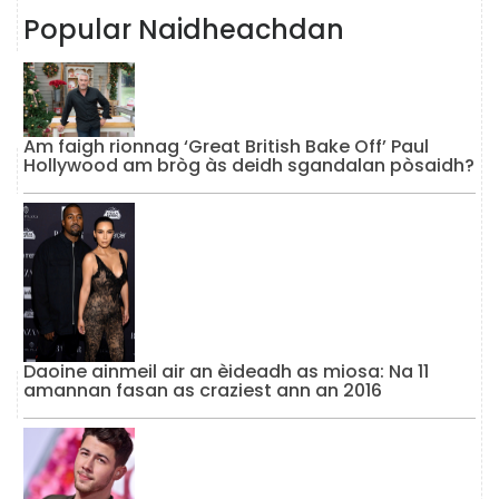
Popular Naidheachdan
Am faigh rionnag ‘Great British Bake Off’ Paul
Hollywood am bròg às deidh sgandalan pòsaidh?
Daoine ainmeil air an èideadh as miosa: Na 11
amannan fasan as craziest ann an 2016