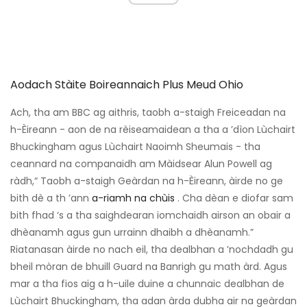
Aodach Stàite Boireannaich Plus Meud Ohio
Ach, tha am BBC ag aithris, taobh a-staigh Freiceadan na
h-Èireann - aon de na rèiseamaidean a tha a ’dìon Lùchairt
Bhuckingham agus Lùchairt Naoimh Sheumais - tha
ceannard na companaidh am Màidsear Alun Powell ag
ràdh,“ Taobh a-staigh Geàrdan na h-Èireann, àirde no ge
bith dè a th ’ann
a-riamh na chùis
. Cha dèan e diofar sam
bith fhad ‘s a tha saighdearan iomchaidh airson an obair a
dhèanamh agus gun urrainn dhaibh a dhèanamh.”
Riatanasan àirde no nach eil, tha dealbhan a ’nochdadh gu
bheil mòran de bhuill Guard na Banrigh gu math àrd. Agus
mar a tha fios aig a h-uile duine a chunnaic dealbhan de
Lùchairt Bhuckingham, tha adan àrda dubha air na geàrdan