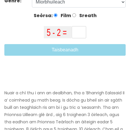
Genre:
Seòrsa:
Film
Sreath
Taisbeanadh
Nuair a chì thu i ann an dealbhan, tha a ’Bhanrigh Ealasaid II
a’ coimhead gu math beag. Is dòcha gu bheil sin air sgàth
buill an teaghlaich ris am bi i gu tric a ’seasamh. Tha am
Prionnsa Uilleam glè àrd , aig 6 troighean 3 òirleach, agus
tha eadhon am Prionnsa Teàrlach an àiteigin eadar 5
troighean, 8 òirlich agus 5 troighean, 10 òirleach. Chan eil a