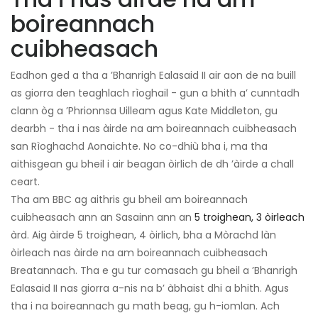
boireannach
cuibheasach
Eadhon ged a tha a ’Bhanrigh Ealasaid II air aon de na buill
as giorra den teaghlach rìoghail - gun a bhith a’ cunntadh
clann òg a ’Phrionnsa Uilleam agus Kate Middleton, gu
dearbh - tha i nas àirde na am boireannach cuibheasach
san Rìoghachd Aonaichte. No co-dhiù bha i, ma tha
aithisgean gu bheil i air beagan òirlich de dh ’àirde a chall
ceart.
Tha am BBC ag aithris gu bheil am boireannach
cuibheasach ann an Sasainn ann an
5 troighean, 3 òirleach
àrd. Aig àirde 5 troighean, 4 òirlich, bha a Mòrachd làn
òirleach nas àirde na am boireannach cuibheasach
Breatannach. Tha e gu tur comasach gu bheil a ’Bhanrigh
Ealasaid II nas giorra a-nis na b’ àbhaist dhi a bhith. Agus
tha i na boireannach gu math beag, gu h-iomlan. Ach