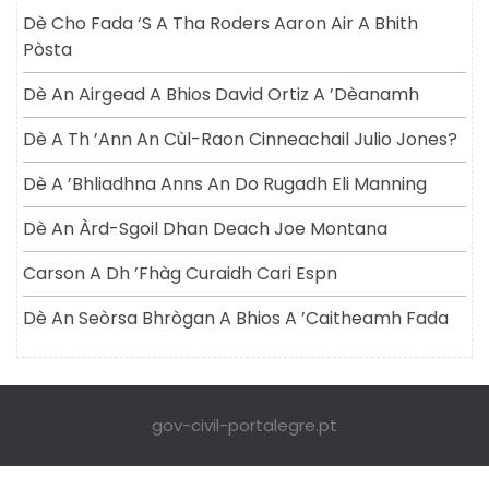
Dè Cho Fada ‘s A Tha Roders Aaron Air A Bhith
Pòsta
Dè An Airgead A Bhios David Ortiz A ’dèanamh
Dè A Th ’ann An Cùl-Raon Cinneachail Julio Jones?
Dè A ’bhliadhna Anns An Do Rugadh Eli Manning
Dè An Àrd-Sgoil Dhan Deach Joe Montana
Carson A Dh ’fhàg Curaidh Cari Espn
Dè An Seòrsa Bhrògan A Bhios A ’caitheamh Fada
gov-civil-portalegre.pt