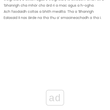
’bhanrigh cha mhòr cho àrd ri a mac agus a h-ogha.
Ach faodaidh coltas a bhith meallta. Tha a ’Bhanrigh
Ealasaid II nas àirde na tha thu a’ smaoineachadh a tha i.
ad