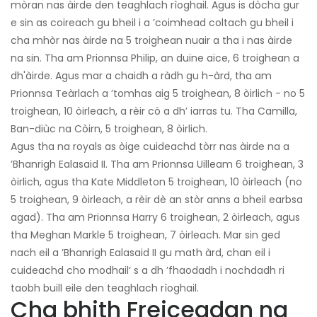
mòran nas àirde den teaghlach rìoghail. Agus is dòcha gur
e sin as coireach gu bheil i a ’coimhead coltach gu bheil i
cha mhòr nas àirde na 5 troighean nuair a tha i nas àirde
na sin. Tha am Prionnsa Philip, an duine aice, 6 troighean a
dh'àirde. Agus mar a chaidh a ràdh gu h-àrd, tha am
Prionnsa Teàrlach a ’tomhas aig 5 troighean, 8 òirlich - no 5
troighean, 10 òirleach, a rèir cò a dh’ iarras tu. Tha Camilla,
Ban-diùc na Còirn, 5 troighean, 8 òirlich.
Agus tha na royals as òige cuideachd tòrr nas àirde na a
’Bhanrigh Ealasaid II. Tha am Prionnsa Uilleam 6 troighean, 3
òirlich, agus tha Kate Middleton 5 troighean, 10 òirleach (no
5 troighean, 9 òirleach, a rèir dè an stòr anns a bheil earbsa
agad). Tha am Prionnsa Harry 6 troighean, 2 òirleach, agus
tha Meghan Markle 5 troighean, 7 òirleach. Mar sin ged
nach eil a ’Bhanrigh Ealasaid II gu math àrd, chan eil i
cuideachd cho modhail‘ s a dh ’fhaodadh i nochdadh ri
taobh buill eile den teaghlach rìoghail.
Cha bhith Freiceadan na