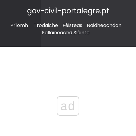
gov-civil-portalegre.pt
Prìomh
Trodaiche
Fèisteas
Naidheachdan
Fallaineachd Slàinte
ad