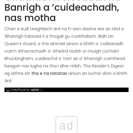
Banrigh a ’cuideachadh,
nas motha
Chan e buill teaghlaich àrd na h-aon daoine leis an tèid a
’Bhanrigh Ealasaid II a thogail gu cunbhalach. Bidh an
Queen’s Guard, a tha ainmeil airson a bhith a ’coileanadh
cuirm Atharrachadh a’ Gheàrd taobh a-muigh Lùchairt
Bhuckingham, cuideachd a ’toirt air a’ bhanrigh coimhead
beagan nas lugha na tha i dha-rìribh. Tha Reader’s Digest
ag aithris sin
tha e na riatanas
airson an luchd-dìon a bhith
àrd.
ad