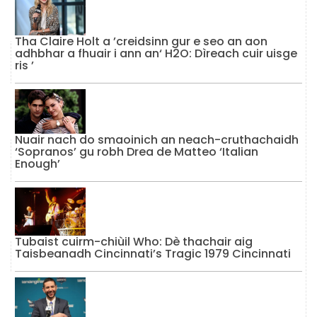
Tha Claire Holt a ’creidsinn gur e seo an aon
adhbhar a fhuair i ann an‘ H2O: Dìreach cuir uisge
ris ’
Nuair nach do smaoinich an neach-cruthachaidh
‘Sopranos’ gu robh Drea de Matteo ‘Italian
Enough’
Tubaist cuirm-chiùil Who: Dè thachair aig
Taisbeanadh Cincinnati’s Tragic 1979 Cincinnati