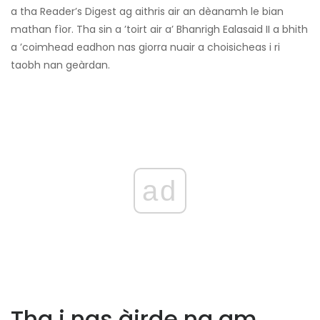
a tha Reader’s Digest ag aithris air an dèanamh le bian
mathan fìor. Tha sin a ’toirt air a’ Bhanrigh Ealasaid II a bhith
a ’coimhead eadhon nas giorra nuair a choisicheas i ri
taobh nan geàrdan.
ad
Tha i nas àirde na am