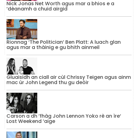
Nick Jonas Net Worth agus mar a bhios e a
’dèanamh a chuid airgid
Rionnag ‘The Politician’ Ben Platt: A luach glan
agus mar a thàinig e gu bhith ainmeil
Gluaisidh an ciall air cùl Chrissy Teigen agus ainm
mac ùr John Legend thu gu deòir
Carson a dh ’fhàg John Lennon Yoko rè an ìre‘
Lost Weekend ’aige