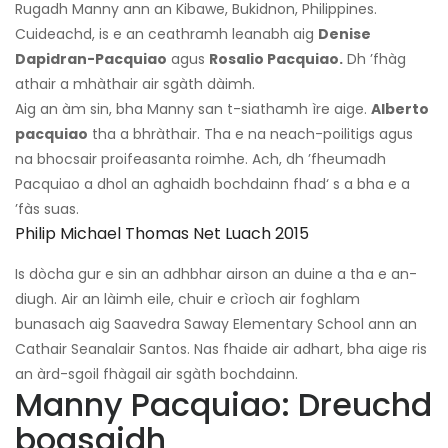
Rugadh Manny ann an Kibawe, Bukidnon, Philippines.
Cuideachd, is e an ceathramh leanabh aig
Denise
Dapidran-Pacquiao
agus
Rosalio Pacquiao.
Dh ’fhàg
athair a mhàthair air sgàth dàimh.
Aig an àm sin, bha Manny san t-siathamh ìre aige.
Alberto
pacquiao
tha a bhràthair. Tha e na neach-poilitigs agus
na bhocsair proifeasanta roimhe. Ach, dh ’fheumadh
Pacquiao a dhol an aghaidh bochdainn fhad‘ s a bha e a
’fàs suas.
Philip Michael Thomas Net Luach 2015
Is dòcha gur e sin an adhbhar airson an duine a tha e an-
diugh. Air an làimh eile, chuir e crìoch air foghlam
bunasach aig Saavedra Saway Elementary School ann an
Cathair Seanalair Santos. Nas fhaide air adhart, bha aige ris
an àrd-sgoil fhàgail air sgàth bochdainn.
Manny Pacquiao: Dreuchd
bogsaidh