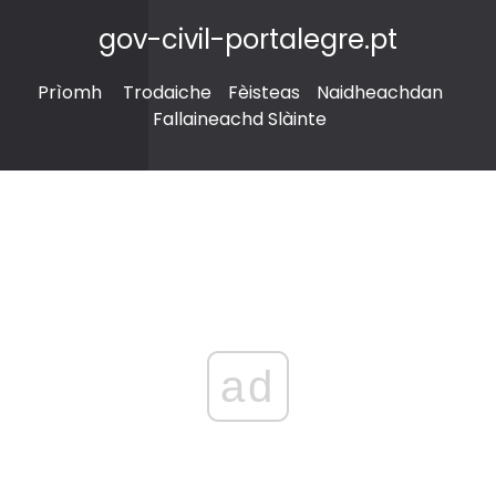
gov-civil-portalegre.pt
Prìomh
Trodaiche
Fèisteas
Naidheachdan
Fallaineachd Slàinte
ad