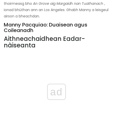
thoirmeasg bho
An Grove aig Margaidh nan Tuathanach
,
ionad bhùthan ann an Los Angeles. Ghabh Manny a leisgeul
airson a bheachdan.
Manny Pacquiao: Duaisean agus
Coileanadh
Aithneachaidhean Eadar-
nàiseanta
ad