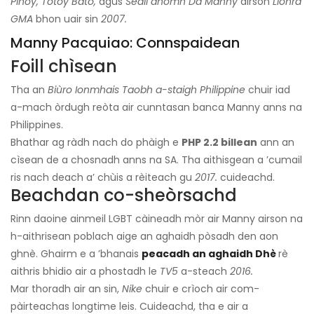
Pinoy, Totoy Bato,
agus
Seall dhomh Da Manny
airson
Lìonra
GMA
bhon uair sin
2007.
Manny Pacquiao: Connspaidean
Foill chìsean
Tha an
Biùro Ionmhais Taobh a-staigh Philippine
chuir iad
a-mach òrdugh reòta air cunntasan banca Manny anns na
Philippines.
Bhathar ag ràdh nach do phàigh e
PHP 2.2 billean
ann an
cìsean de a chosnadh anns na SA. Tha aithisgean a ’cumail
ris nach deach a’ chùis a rèiteach gu
2017.
cuideachd.
Beachdan co-sheòrsachd
Rinn daoine ainmeil LGBT càineadh mòr air Manny airson na
h-aithrisean poblach aige an aghaidh pòsadh den aon
ghnè. Ghairm e a ’bhanais
peacadh an aghaidh Dhè
rè
aithris bhidio air a phostadh le
TV5
a-steach
2016.
Mar thoradh air an sin,
Nike
chuir e crìoch air com-
pàirteachas longtime leis. Cuideachd, tha e air a