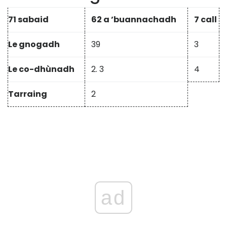
71 sabaid
62 a ’buannachadh
7 call
Le gnogadh
39
3
Le co-dhùnadh
2. 3
4
Tarraing
2
ad