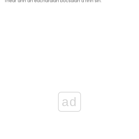
fhear ann an eachdraidh bocsaidh a rinn sin.
ad