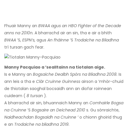
Fhuair Manny an
BWAA agus an HBO Fighter of the Decade
anns na 2010n.
A bharrachd air an sin, tha e air a bhith
BWAA
’S,
ESPN’s,
agus
An fhàinne
’S
Trodaiche na Bliadhna
trì tursan gach fear.
Manny Pacquiao a ’sealltainn na tiotalan aige.
Is e Manny an
Bogsaiche Dealbh Spòrs na Bliadhna 2008.
Is
ann leis a tha e
Clàr Cruinne Guinness
airson a ’mhòr-chuid
de thiotalan saoghal bocsaidh ann an diofar roinnean
cuideam (
8 tursan
).
A bharrachd air sin, bhuannaich Manny an
Comhairle Bogsa
na Cruinne
’S
Bogsaire an Deichead 2010
s. Gu sònraichte,
Naidheachdan Bogsaidh na Cruinne ’
o chionn ghoirid thug
e an
Trodaiche na bliadhna 2019.