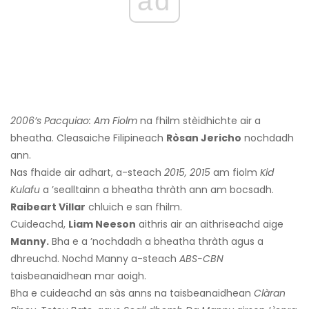
ad
2006’s Pacquiao: Am Fiolm
na fhilm stèidhichte air a
bheatha. Cleasaiche Filipineach
Ròsan Jericho
nochdadh
ann.
Nas fhaide air adhart, a-steach
2015, 2015
am fiolm
Kid
Kulafu
a ’sealltainn a bheatha thràth ann am bocsadh.
Raibeart Villar
chluich e san fhilm.
Cuideachd,
Liam Neeson
aithris air an aithriseachd aige
Manny.
Bha e a ’nochdadh a bheatha thràth agus a
dhreuchd. Nochd Manny a-steach
ABS-CBN
taisbeanaidhean mar aoigh.
Bha e cuideachd an sàs anns na taisbeanaidhean
Clàran