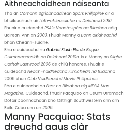
Aithneachaidhean nàiseanta
Tha an
Comann Sgrìobhadairean Spòrs Philippine
air a
bhuileachadh air
Lùth-chleasaiche na Deichead 2010.
Fhuair e cuideachd
PSA’s
Neach-spòrs na Bliadhna
còig
uairean. Ann an
2003,
Fhuair Manny a
Bonn airidheachd
bhon Cheann-suidhe.
Bha e cuideachd na
Gabriel Flash Elorde
Bogsa
Cuimhneachaidh an Deichead 2010n.
Is e Manny an
Slighe
Cathair Eastwood 2006
de chliù honoree. Fhuair e
cuideachd
Neach-naidheachd Filmichean na Bliadhna
2009 bhon
Club Naidheachd Movie Philippines.
Bha e cuideachd na
Fear na Bliadhna aig MEGA Man
Magazine.
Cuideachd, fhuair Pacquiao an Ceum Urramach
Dotair Daonnachdan bho Oilthigh Southwestern ann am
Baile Cebu ann an
2009.
Manny Pacquiao: Stats
dreuchd agus clàr