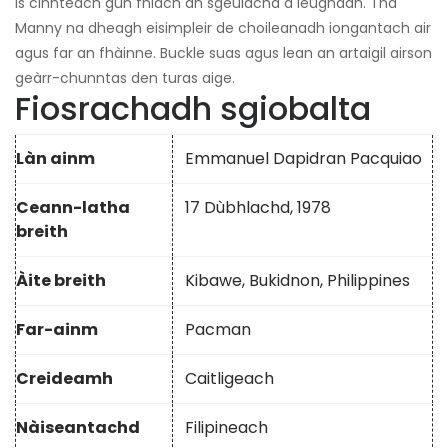
Is cinnteach gun fhiach an sgeulachd a leughadh. Tha
Manny na dheagh eisimpleir de choileanadh iongantach air
agus far an fhàinne. Buckle suas agus lean an artaigil airson
geàrr-chunntas den turas aige.
Fiosrachadh sgiobalta
Làn ainm
Emmanuel Dapidran Pacquiao
Ceann-latha
17 Dùbhlachd, 1978
breith
Àite breith
Kibawe, Bukidnon, Philippines
Far-ainm
Pacman
Creideamh
Caitligeach
Nàiseantachd
Filipineach