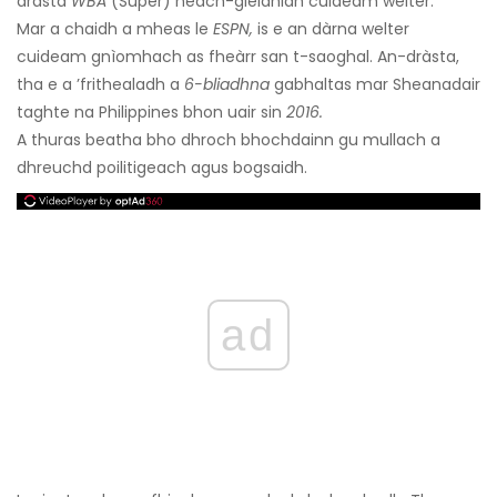
dràsta
WBA
(Super) neach-gleidhidh cuideam welter.
Mar a chaidh a mheas le
ESPN,
is e an dàrna welter
cuideam gnìomhach as fheàrr san t-saoghal. An-dràsta,
tha e a ’frithealadh a
6-bliadhna
gabhaltas mar Sheanadair
taghte na Philippines bhon uair sin
2016.
A thuras beatha bho dhroch bhochdainn gu mullach a
dhreuchd poilitigeach agus bogsaidh.
ad