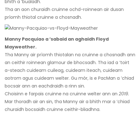
bhith a ’bualadh.
Tha an aon churaidh cruinne ochd-roinnean air dusan
prìomh thiotal cruinne a chosnadh.
Manny Pacquiao a ’sabaid an aghaidh Floyd
Mayweather.
Tha Manny air prìomh thiotalan na cruinne a chosnadh ann
an ceithir roinnean glamour de bhocsadh. Tha iad a ’toirt
a-steach cuideam cuileag, cuideam iteach, cuideam
aotrom agus cuideam welter. Gu mòr, is e PacMan a ’chiad
bocsair ann an eachdraidh a rinn sin.
Choisinn e farpais cruinne na cruinne welter ann an
2019.
Mar thoradh air an sin, tha Manny air a bhith mar a ’chiad
churaidh bocsaidh cruinne ceithir-bliadhna.