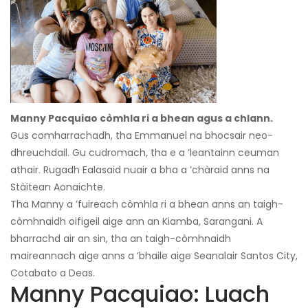
Manny Pacquiao còmhla ri a bhean agus a chlann.
Gus comharrachadh, tha Emmanuel na bhocsair neo-
dhreuchdail. Gu cudromach, tha e a ’leantainn ceuman
athair. Rugadh Ealasaid nuair a bha a ’chàraid anns na
Stàitean Aonaichte.
Tha Manny a ’fuireach còmhla ri a bhean anns an taigh-
còmhnaidh oifigeil aige ann an Kiamba, Sarangani. A
bharrachd air an sin, tha an taigh-còmhnaidh
maireannach aige anns a ’bhaile aige Seanalair Santos City,
Cotabato a Deas.
Manny Pacquiao: Luach