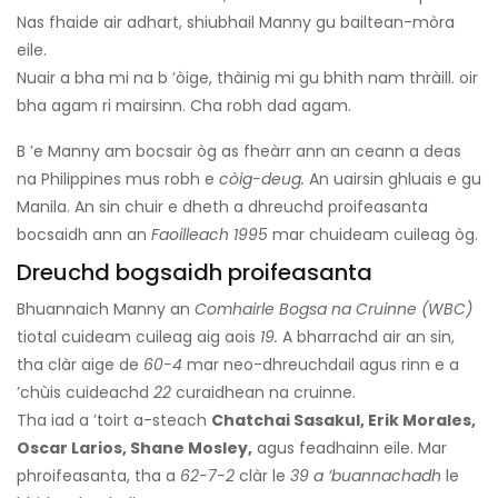
Nas fhaide air adhart, shiubhail Manny gu bailtean-mòra
eile.
Nuair a bha mi na b ’òige, thàinig mi gu bhith nam thràill. oir
bha agam ri mairsinn. Cha robh dad agam.
B ’e Manny am bocsair òg as fheàrr ann an ceann a deas
na Philippines mus robh e
còig-deug.
An uairsin ghluais e gu
Manila. An sin chuir e dheth a dhreuchd proifeasanta
bocsaidh ann an
Faoilleach 1995
mar chuideam cuileag òg.
Dreuchd bogsaidh proifeasanta
Bhuannaich Manny an
Comhairle Bogsa na Cruinne (WBC)
tiotal cuideam cuileag aig aois
19.
A bharrachd air an sin,
tha clàr aige de
60-4
mar neo-dhreuchdail agus rinn e a
’chùis cuideachd
22
curaidhean na cruinne.
Tha iad a ’toirt a-steach
Chatchai Sasakul, Erik Morales,
Oscar Larios, Shane Mosley,
agus feadhainn eile. Mar
phroifeasanta, tha a
62-7-2
clàr le
39 a ’buannachadh
le