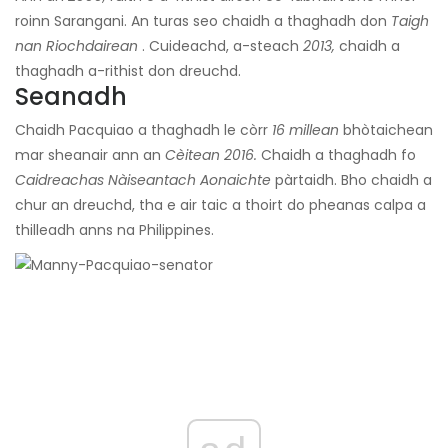
roinn Sarangani. An turas seo chaidh a thaghadh don
Taigh
nan Riochdairean
. Cuideachd, a-steach
2013,
chaidh a
thaghadh a-rithist don dreuchd.
Seanadh
Chaidh Pacquiao a thaghadh le còrr
16 millean
bhòtaichean
mar sheanair ann an
Cèitean 2016.
Chaidh a thaghadh fo
Caidreachas Nàiseantach Aonaichte
pàrtaidh. Bho chaidh a
chur an dreuchd, tha e air taic a thoirt do pheanas calpa a
thilleadh anns na Philippines.