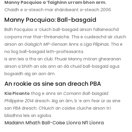
Manny Pacquiao a ’faighinn urram bhon arm.
Chaidh e a-steach mar shàirdseant a-steach
2006.
Manny Pacquiao: Ball-basgaid
Bidh Pacquiao a ’cluich ball-basgaid airson fallaineachd
corporra mar thar-thrèanaiche. Tha e cuideachd air cluich
airson an
Gaisgich MP-Gensan
Anns a
Liga Pilipinas.
Tha e
na lìog ball-basgaid leth-proifeasanta.
Is ann leis a tha an club. Fhuair Manny mòran ghearanan
airson a bhith an sàs ann an dà chuid ball-basgaid agus
bogsaidh aig an aon àm.
An rookie as sine san dreach PBA
Kia Picanto
thog e anns an
Comann Ball-basgaid
Philippine 2014
dreach. Aig an àm, b ’e am fear ùr as sine
san
PBA
dreach. Chluich an coidse cluiche airson trì
bliadhna leis an sgioba.
Madainn Mhath Ball-Coise Lìonra Nfl Lìonra