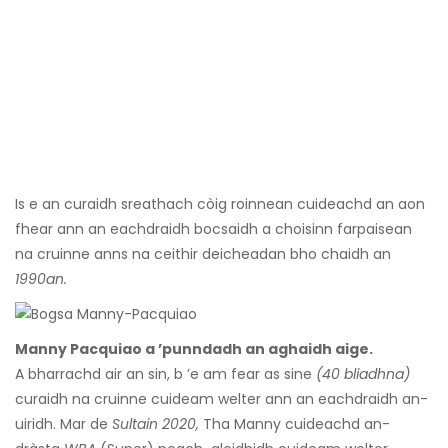
Is e an curaidh sreathach còig roinnean cuideachd an aon
fhear ann an eachdraidh bocsaidh a choisinn farpaisean
na cruinne anns na ceithir deicheadan bho chaidh an
1990an.
Manny Pacquiao a ’punndadh an aghaidh aige.
A bharrachd air an sin, b ’e am fear as sine
(40 bliadhna)
curaidh na cruinne cuideam welter ann an eachdraidh an-
uiridh. Mar de
Sultain 2020,
Tha Manny cuideachd an-