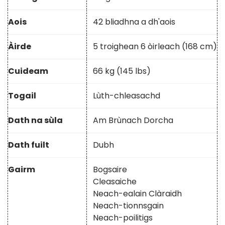
Aois
42 bliadhna a dh'aois
Àirde
5 troighean 6 òirleach (168 cm)
Cuideam
66 kg (145 lbs)
Togail
Lùth-chleasachd
Dath na sùla
Am Brùnach Dorcha
Dath fuilt
Dubh
Gairm
Bogsaire
Cleasaiche
Neach-ealain Clàraidh
Neach-tionnsgain
Neach-poilitigs