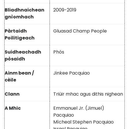
Bliadhnaichean
2009-2019
gnìomhach
Pàrtaidh
Gluasad Champ People
Poilitigeach
Suidheachadh
Phòs
pòsaidh
Ainm bean /
Jinkee Pacquiao
cèile
Clann
Triùir mhac agus dithis nighean
A Mhic
Emmanuel Jr. (Jimuel)
Pacquiao
Mìcheal Stephen Pacquiao
Israel Pacquiao