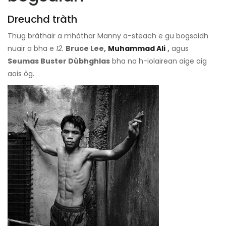
Dreuchd tràth
Thug bràthair a mhàthar Manny a-steach e gu bogsaidh
nuair a bha e
12.
Bruce Lee,
Muhammad Ali
,
agus
Seumas Buster Dùbhghlas
bha na h-iolairean aige aig
aois òg.