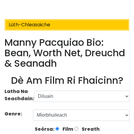
Lùth-Chleasaiche
Manny Pacquiao Bio:
Bean, Worth Net, Dreuchd
& Seanadh
Dè Am Film Ri Fhaicinn?
Latha Na
Seachdain:
Genre:
Seòrsa:
Film
Sreath