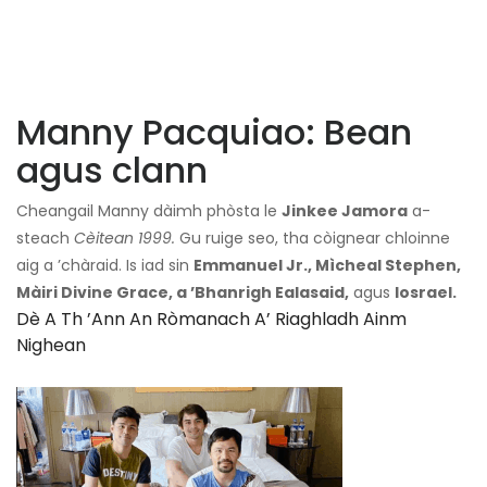
Manny Pacquiao: Bean
agus clann
Cheangail Manny dàimh phòsta le
Jinkee Jamora
a-
steach
Cèitean 1999.
Gu ruige seo, tha còignear chloinne
aig a ’chàraid. Is iad sin
Emmanuel Jr., Mìcheal Stephen,
Màiri Divine Grace, a ’Bhanrigh Ealasaid,
agus
Iosrael.
Dè A Th ’ann An Ròmanach A’ Riaghladh Ainm
Nighean