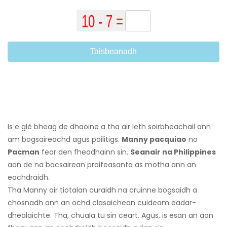
Taisbeanadh
Is e glè bheag de dhaoine a tha air leth soirbheachail ann
am bogsaireachd agus poilitigs.
Manny pacquiao
no
Pacman
fear den fheadhainn sin.
Seanair na Philippines
aon de na bocsairean proifeasanta as motha ann an
eachdraidh.
Tha Manny air tiotalan curaidh na cruinne bogsaidh a
chosnadh ann an ochd clasaichean cuideam eadar-
dhealaichte. Tha, chuala tu sin ceart. Agus, is esan an aon