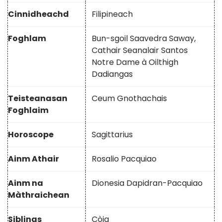
Cinnidheachd
Filipineach
Foghlam
Bun-sgoil Saavedra Saway,
Cathair Seanalair Santos
Notre Dame à Oilthigh
Dadiangas
Teisteanasan
Ceum Gnothachais
Foghlaim
Horoscope
Sagittarius
Ainm Athair
Rosalio Pacquiao
Ainm na
Dionesia Dapidran-Pacquiao
Màthraichean
Siblings
Còig