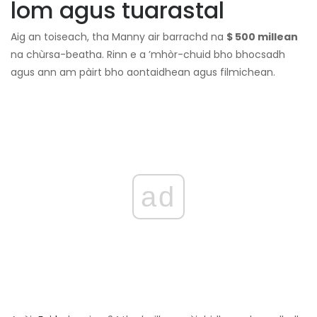
lom agus tuarastal
Aig an toiseach, tha Manny air barrachd na
$ 500 millean
na chùrsa-beatha. Rinn e a ’mhòr-chuid bho bhocsadh
agus ann am pàirt bho aontaidhean agus filmichean.
ad