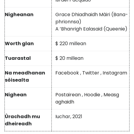
Nigheanan
Grace Dhiadhaidh Màiri (Bana-
phrionnsa)
A ’Bhanrigh Ealasaid (Queenie)
Worth glan
$ 220 millean
Tuarastal
$ 20 millean
Na meadhanan
Facebook
,
Twitter
,
Instagram
sòisealta
Nighean
Postairean
,
Hoodie
,
Measg
aghaidh
Ùrachadh mu
Iuchar, 2021
dheireadh