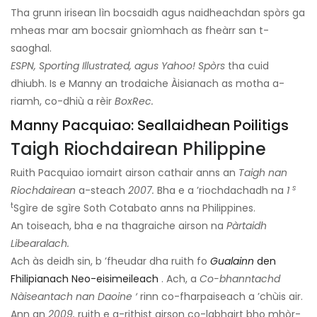
Tha grunn irisean lìn bocsaidh agus naidheachdan spòrs ga
mheas mar am bocsair gnìomhach as fheàrr san t-
saoghal.
ESPN, Sporting Illustrated, agus Yahoo! Spòrs
tha cuid
dhiubh. Is e Manny an trodaiche Àisianach as motha a-
riamh, co-dhiù a rèir
BoxRec.
Manny Pacquiao: Seallaidhean Poilitigs
Taigh Riochdairean Philippine
Ruith Pacquiao iomairt airson cathair anns an
Taigh nan
s
Riochdairean
a-steach
2007.
Bha e a ’riochdachadh na
1
t
Sgìre de sgìre Soth Cotabato anns na Philippines.
An toiseach, bha e na thagraiche airson na
Pàrtaidh
Libearalach.
Ach às deidh sin, b ’fheudar dha ruith fo
Gualainn
den
Fhilipianach Neo-eisimeileach
. Ach, a
Co-bhanntachd
Nàiseantach nan Daoine ‘
rinn co-fharpaiseach a ’chùis air.
Ann an
2009,
ruith e a-rithist airson co-labhairt bho mhòr-