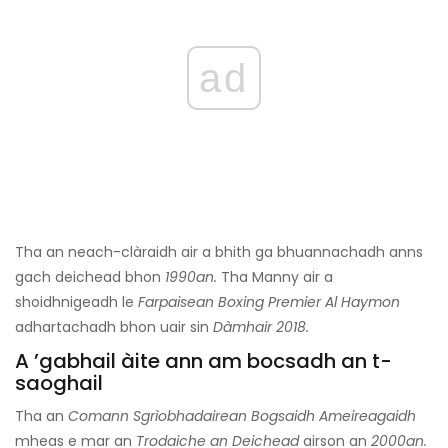
ad
Tha an neach-clàraidh air a bhith ga bhuannachadh anns
gach deichead bhon
1990an.
Tha Manny air a
shoidhnigeadh le
Farpaisean Boxing Premier Al Haymon
adhartachadh bhon uair sin
Dàmhair 2018.
A ’gabhail àite ann am bocsadh an t-
saoghail
Tha an
Comann Sgrìobhadairean Bogsaidh Ameireagaidh
mheas e mar an
Trodaiche an Deichead
airson an
2000an.