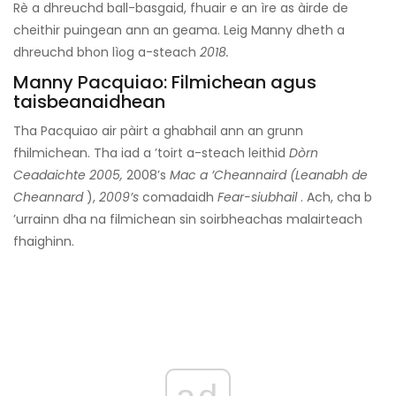
Rè a dhreuchd ball-basgaid, fhuair e an ìre as àirde de
cheithir puingean ann an geama. Leig Manny dheth a
dhreuchd bhon lìog a-steach
2018.
Manny Pacquiao: Filmichean agus
taisbeanaidhean
Tha Pacquiao air pàirt a ghabhail ann an grunn
fhilmichean. Tha iad a ’toirt a-steach leithid
Dòrn
Ceadaichte 2005,
2008’s
Mac a ’Cheannaird (Leanabh
de
Cheannard
),
2009’s
comadaidh
Fear-siubhail
. Ach, cha b
’urrainn dha na filmichean sin soirbheachas malairteach
fhaighinn.