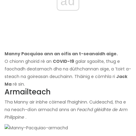
ad
Manny Pacquiao ann an oifis an t-seanaidh aige.
O chionn ghoirid rè an
COVID-19
galar sgaoilte, thug e
faochadh deatamach dha na dùthchannan aige, a ’toirt a-
steach na goireasan deuchainn. Thàinig e còmhla ri
Jack
Ma
rè sin.
Armailteach
Tha Manny air inbhe còirneal fhaighinn. Cuideachd, tha e
na neach-dìon armachd anns an
Feachd glèidhte de Arm
Philippine
.