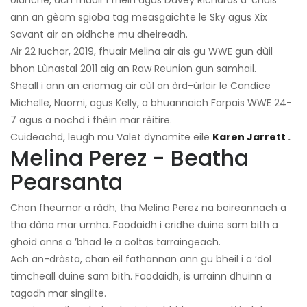
oidhche, ach fhuair i fhèin agus Davey Richards a ’chùis
ann an gèam sgioba tag measgaichte le Sky agus Xix
Savant air an oidhche mu dheireadh.
Air 22 Iuchar, 2019, fhuair Melina air ais gu WWE gun dùil
bhon Lùnastal 2011 aig an Raw Reunion gun samhail.
Sheall i ann an criomag air cùl an àrd-ùrlair le Candice
Michelle, Naomi, agus Kelly, a bhuannaich Farpais WWE 24-
7 agus a nochd i fhèin mar rèitire.
Cuideachd, leugh mu Valet dynamite eile
Karen Jarrett
.
Melina Perez - Beatha
Pearsanta
Chan fheumar a ràdh, tha Melina Perez na boireannach a
tha dàna mar umha. Faodaidh i cridhe duine sam bith a
ghoid anns a ’bhad le a coltas tarraingeach.
Ach an-dràsta, chan eil fathannan ann gu bheil i a ’dol
timcheall duine sam bith. Faodaidh, is urrainn dhuinn a
tagadh mar singilte.