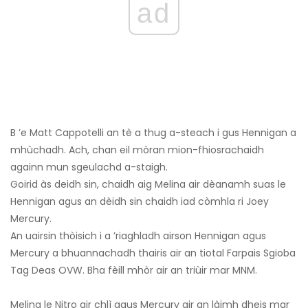
ad
B ’e Matt Cappotelli an tè a thug a-steach i gus Hennigan a
mhùchadh. Ach, chan eil mòran mion-fhiosrachaidh
againn mun sgeulachd a-staigh.
Goirid às deidh sin, chaidh aig Melina air dèanamh suas le
Hennigan agus an dèidh sin chaidh iad còmhla ri Joey
Mercury.
An uairsin thòisich i a ’riaghladh airson Hennigan agus
Mercury a bhuannachadh thairis air an tiotal Farpais Sgioba
Tag Deas OVW. Bha fèill mhòr air an triùir mar MNM.
Melina le Nitro air chlì agus Mercury air an làimh dheis mar