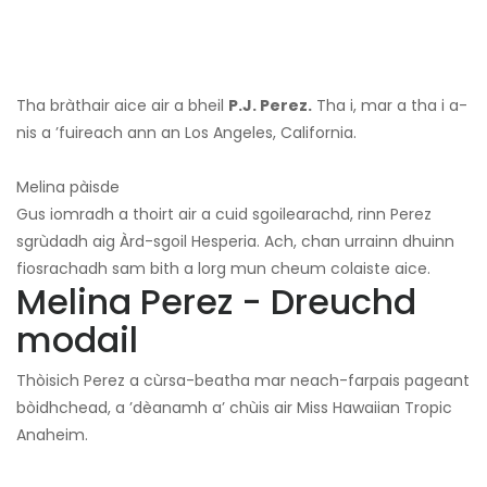
Tha bràthair aice air a bheil
P.J. Perez.
Tha i, mar a tha i a-
nis a ’fuireach ann an Los Angeles, California.
Melina pàisde
Gus iomradh a thoirt air a cuid sgoilearachd, rinn Perez
sgrùdadh aig Àrd-sgoil Hesperia. Ach, chan urrainn dhuinn
fiosrachadh sam bith a lorg mun cheum colaiste aice.
Melina Perez - Dreuchd
modail
Thòisich Perez a cùrsa-beatha mar neach-farpais pageant
bòidhchead, a ’dèanamh a’ chùis air Miss Hawaiian Tropic
Anaheim.