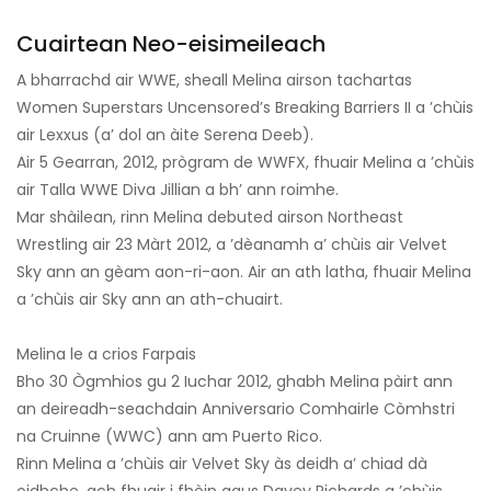
Cuairtean Neo-eisimeileach
A bharrachd air WWE, sheall Melina airson tachartas
Women Superstars Uncensored’s Breaking Barriers II a ’chùis
air Lexxus (a’ dol an àite Serena Deeb).
Air 5 Gearran, 2012, prògram de WWFX, fhuair Melina a ’chùis
air Talla WWE Diva Jillian a bh’ ann roimhe.
Mar shàilean, rinn Melina debuted airson Northeast
Wrestling air 23 Màrt 2012, a ’dèanamh a’ chùis air Velvet
Sky ann an gèam aon-ri-aon. Air an ath latha, fhuair Melina
a ’chùis air Sky ann an ath-chuairt.
Melina le a crios Farpais
Bho 30 Ògmhios gu 2 Iuchar 2012, ghabh Melina pàirt ann
an deireadh-seachdain Anniversario Comhairle Còmhstri
na Cruinne (WWC) ann am Puerto Rico.
Rinn Melina a ’chùis air Velvet Sky às deidh a’ chiad dà