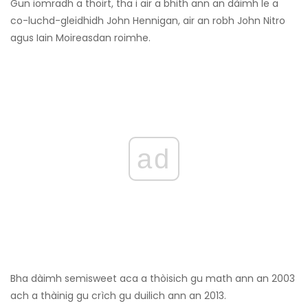
Gun iomradh a thoirt, tha i air a bhith ann an dàimh le a
co-luchd-gleidhidh John Hennigan, air an robh John Nitro
agus Iain Moireasdan roimhe.
ad
Bha dàimh semisweet aca a thòisich gu math ann an 2003
ach a thàinig gu crìch gu duilich ann an 2013.