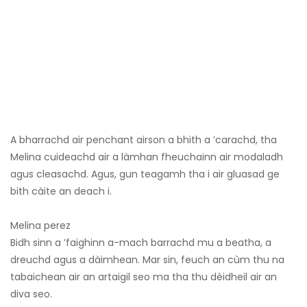
A bharrachd air penchant airson a bhith a ’carachd, tha
Melina cuideachd air a làmhan fheuchainn air modaladh
agus cleasachd. Agus, gun teagamh tha i air gluasad ge
bith càite an deach i.
Melina perez
Bidh sinn a ’faighinn a-mach barrachd mu a beatha, a
dreuchd agus a dàimhean. Mar sin, feuch an cùm thu na
tabaichean air an artaigil seo ma tha thu dèidheil air an
diva seo.