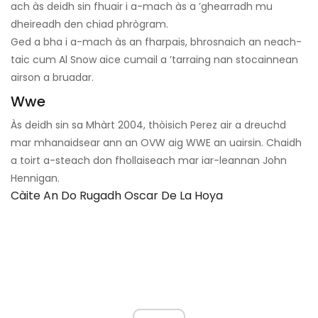
ach às deidh sin fhuair i a-mach às a ’ghearradh mu
dheireadh den chiad phrògram.
Ged a bha i a-mach às an fharpais, bhrosnaich an neach-
taic cum Al Snow aice cumail a ’tarraing nan stocainnean
airson a bruadar.
Wwe
Às deidh sin sa Mhàrt 2004, thòisich Perez air a dreuchd
mar mhanaidsear ann an OVW aig WWE an uairsin. Chaidh
a toirt a-steach don fhollaiseach mar iar-leannan John
Hennigan.
Càite An Do Rugadh Oscar De La Hoya