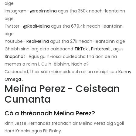
aige
Instagram-
@realmelina
agus tha 350k neach-leantainn
aige
Twitter-
@RealMelina
agus tha 679.4k neach-leantainn
aige
Youtube-
RealMelina
agus tha 27k neach-leantainn aige
Gheibh sinn lorg oirre cuideachd
TikTok
,
Pinterest
, agus
Snapchat
. Agus gu h-ìosal cuideachd tha aon de na
memes a roinn i. Gu h-èibhinn, Nach e?
Cuideachd, thoir sùil mhionaideach air an artaigil seo
Kenny
Omega
.
Melina Perez - Ceistean
Cumanta
Cò a thrèanadh Melina Perez?
Rinn Jesse Hernandez trèanadh air Melina Perez aig Sgoil
Hard Knocks agus Fit Finlay.