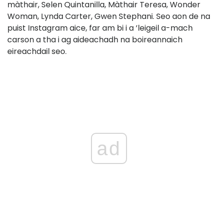
màthair, Selen Quintanilla, Màthair Teresa, Wonder
Woman, Lynda Carter, Gwen Stephani. Seo aon de na
puist Instagram aice, far am bi i a ’leigeil a-mach
carson a tha i ag aideachadh na boireannaich
eireachdail seo.
ad