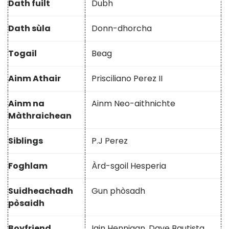
Dath fuilt
Dubh
Dath sùla
Donn-dhorcha
Togail
Beag
Ainm Athair
Prisciliano Perez II
Ainm na
Ainm Neo-aithnichte
Màthraichean
Siblings
P.J Perez
Foghlam
Àrd-sgoil Hesperia
Suidheachadh
Gun phòsadh
pòsaidh
Boyfriend
Iain Hennigan, Dave Bautista,