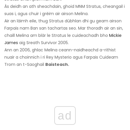
Às deidh an ath sheachdain, ghoid MNM Stratus, cheangail i
suas i, agus chuir i grèim air airson Melina.
Air an làimh eile, thug Stratus dùbhlan dhi gu geam airson
Farpais nam Ban san tachartas seo. Mar thoradh air an sin,
chaill Melina am blàr le Stratus le cuideachadh bho
Mickie
James
aig Sreath Survivor 2005.
Ann an 2006, ghlac Melina ceann-naidheachd a-rithist
nuair a choinnich i ri Rey Mysterio agus Farpais Cuideam
Trom an t-Saoghail
Baisteach.
ad