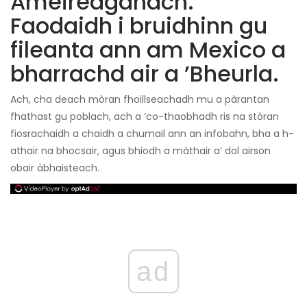
Ameireaganach.
Faodaidh i bruidhinn gu
fileanta ann am Mexico a
bharrachd air a ’Bheurla.
Ach, cha deach mòran fhoillseachadh mu a pàrantan
fhathast gu poblach, ach a ’co-thaobhadh ris na stòran
fiosrachaidh a chaidh a chumail ann an infobahn, bha a h-
athair na bhocsair, agus bhiodh a màthair a’ dol airson
obair àbhaisteach.
ad