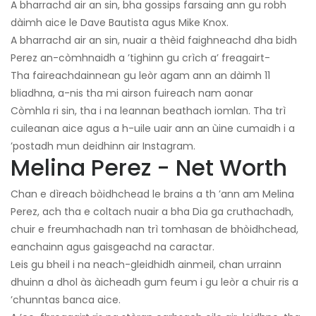
A bharrachd air an sin, bha gossips farsaing ann gu robh
dàimh aice le Dave Bautista agus Mike Knox.
A bharrachd air an sin, nuair a thèid faighneachd dha bidh
Perez an-còmhnaidh a ’tighinn gu crìch a’ freagairt-
Tha faireachdainnean gu leòr agam ann an dàimh 11
bliadhna, a-nis tha mi airson fuireach nam aonar
Còmhla ri sin, tha i na leannan beathach iomlan. Tha trì
cuileanan aice agus a h-uile uair ann an ùine cumaidh i a
’postadh mun deidhinn air Instagram.
Melina Perez - Net Worth
Chan e dìreach bòidhchead le brains a th ’ann am Melina
Perez, ach tha e coltach nuair a bha Dia ga cruthachadh,
chuir e freumhachadh nan trì tomhasan de bhòidhchead,
eanchainn agus gaisgeachd na caractar.
Leis gu bheil i na neach-gleidhidh ainmeil, chan urrainn
dhuinn a dhol às àicheadh ​​gum feum i gu leòr a chuir ris a
’chunntas banca aice.