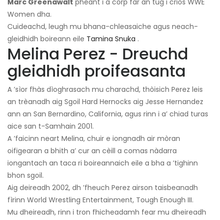
Marc Greenawalt
pheant i a corp far an tug i crios WWE
Women dha.
Cuideachd, leugh mu bhana-chleasaiche agus neach-
gleidhidh boireann eile
Tamina Snuka
.
Melina Perez - Dreuchd
gleidhidh proifeasanta
A ’sìor fhàs dìoghrasach mu charachd, thòisich Perez leis
an trèanadh aig Sgoil Hard Hernocks aig Jesse Hernandez
ann an San Bernardino, California, agus rinn i a’ chiad turas
aice san t-Samhain 2001.
A ’faicinn neart Melina, chuir e iongnadh air mòran
oifigearan a bhith a’ cur an cèill a comas nàdarra
iongantach an taca ri boireannaich eile a bha a ’tighinn
bhon sgoil.
Aig deireadh 2002, dh ’fheuch Perez airson taisbeanadh
fìrinn World Wrestling Entertainment, Tough Enough III.
Mu dheireadh, rinn i tron ​​fhicheadamh fear mu dheireadh