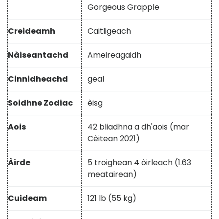
Gorgeous Grapple
Creideamh
Caitligeach
Nàiseantachd
Ameireagaidh
Cinnidheachd
geal
Soidhne Zodiac
èisg
Aois
42 bliadhna a dh'aois (mar
Cèitean 2021)
Àirde
5 troighean 4 òirleach (1.63
meatairean)
Cuideam
121 lb (55 kg)