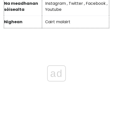
Na meadhanan
Instagram
,
Twitter
,
Facebook
,
sòisealta
Youtube
Nighean
Cairt malairt
ad