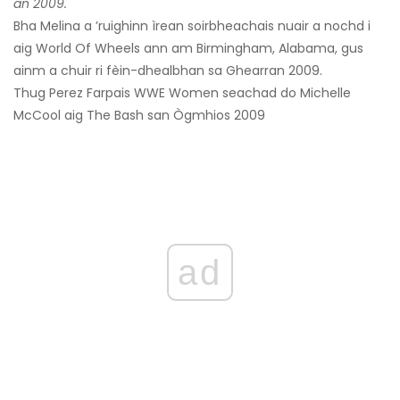
an 2009.
Bha Melina a ’ruighinn ìrean soirbheachais nuair a nochd i
aig World Of Wheels ann am Birmingham, Alabama, gus
ainm a chuir ri fèin-dhealbhan sa Ghearran 2009.
Thug Perez Farpais WWE Women seachad do Michelle
McCool aig The Bash san Ògmhios 2009
ad