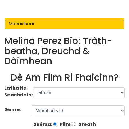
Manaidsear
Melina Perez Bio: Tràth-
beatha, Dreuchd &
Dàimhean
Dè Am Film Ri Fhaicinn?
Latha Na
Seachdain:
Genre:
Seòrsa:
Film
Sreath