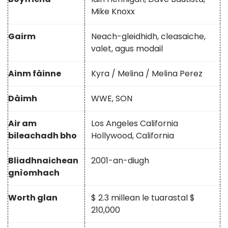
Mike Knoxx
Gairm
Neach-gleidhidh, cleasaiche,
valet, agus modail
Ainm fàinne
Kyra / Melina / Melina Perez
Dàimh
WWE, SON
Air am
Los Angeles California
bileachadh bho
Hollywood, California
Bliadhnaichean
2001-an-diugh
gnìomhach
Worth glan
$ 2.3 millean le tuarastal $
210,000