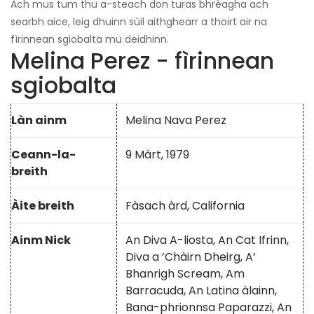
Ach mus tum thu a-steach don turas bhrèagha ach
searbh aice, leig dhuinn sùil aithghearr a thoirt air na
fìrinnean sgiobalta mu deidhinn.
Melina Perez - fìrinnean
sgiobalta
Làn ainm
Melina Nava Perez
Ceann-la-
9 Màrt, 1979
breith
Àite breith
Fàsach àrd, California
Ainm Nick
An Diva A-liosta, An Cat Ifrinn,
Diva a ’Chàirn Dheirg, A’
Bhanrigh Scream, Am
Barracuda, An Latina àlainn,
Bana-phrionnsa Paparazzi, An