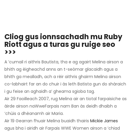
Cliog gus ionnsachadh mu Ruby
Riott agus a turas gu ruige seo
>>>
A ’cumail ri aithris Bautista, tha e ag agairt Melina airson a
bhith ag èigheachd anns an t-seòmar glacaidh agus a
bhith ga mealladh, ach a rèir aithris ghairm Melina airson
co-labhairt far an do chuir i às leth Batista gun do shàraich
i gu feise an aghaidh a’ gheama sgioba tag.
Air 29 Faoilleach 2007, rug Melina air an tiotal farpaisiche as
àirde airson na
Wwe
Farpais nam Ban às deidh dhaibh a
’chùis a dhèanamh air Maria.
Air 19 Gearran fhuair Melina buaidh thairis
Mickie James
agus bha i airidh air Farpais WWE Women airson a ’chiad