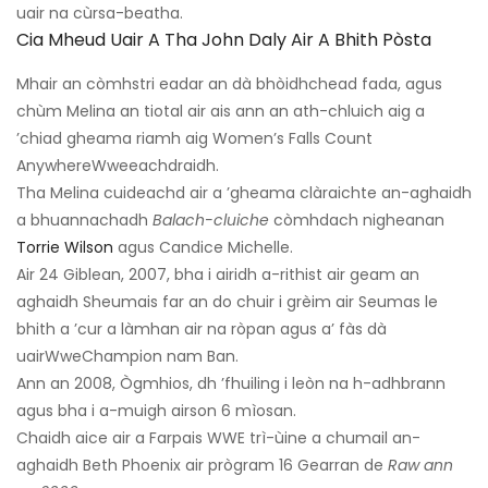
uair na cùrsa-beatha.
Cia Mheud Uair A Tha John Daly Air A Bhith Pòsta
Mhair an còmhstri eadar an dà bhòidhchead fada, agus
chùm Melina an tiotal air ais ann an ath-chluich aig a
’chiad gheama riamh aig Women’s Falls Count
Anywhere
Wwe
eachdraidh.
Tha Melina cuideachd air a ’gheama clàraichte an-aghaidh
a bhuannachadh
Balach-cluiche
còmhdach nigheanan
Torrie Wilson
agus Candice Michelle.
Air 24 Giblean, 2007, bha i airidh a-rithist air geam an
aghaidh Sheumais far an do chuir i grèim air Seumas le
bhith a ’cur a làmhan air na ròpan agus a’ fàs dà
uair
Wwe
Champion nam Ban.
Ann an 2008, Ògmhios, dh ’fhuiling i leòn na h-adhbrann
agus bha i a-muigh airson 6 mìosan.
Chaidh aice air a Farpais WWE trì-ùine a chumail an-
aghaidh Beth Phoenix air prògram 16 Gearran de
Raw ann