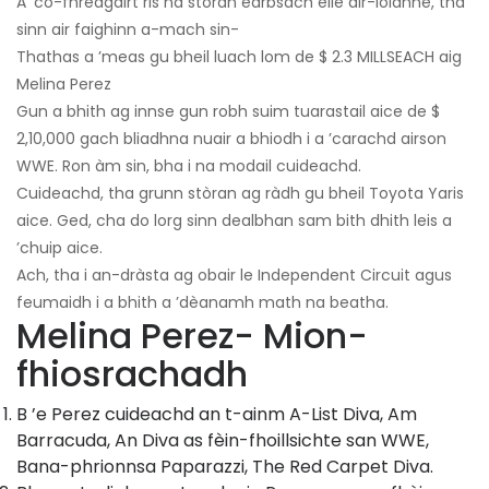
A ’co-fhreagairt ris na stòran earbsach eile air-loidhne, tha
sinn air faighinn a-mach sin-
Thathas a ’meas gu bheil luach lom de $ 2.3 MILLSEACH aig
Melina Perez
Gun a bhith ag innse gun robh suim tuarastail aice de $
2,10,000 gach bliadhna nuair a bhiodh i a ’carachd airson
WWE. Ron àm sin, bha i na modail cuideachd.
Cuideachd, tha grunn stòran ag ràdh gu bheil Toyota Yaris
aice. Ged, cha do lorg sinn dealbhan sam bith dhith leis a
’chuip aice.
Ach, tha i an-dràsta ag obair le Independent Circuit agus
feumaidh i a bhith a ’dèanamh math na beatha.
Melina Perez- Mion-
fhiosrachadh
B ’e Perez cuideachd an t-ainm A-List Diva, Am
Barracuda, An Diva as fèin-fhoillsichte san WWE,
Bana-phrionnsa Paparazzi, The Red Carpet Diva.