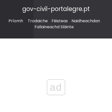
gov-civil-portalegre.pt
Prìomh
Trodaiche
Fèisteas
Naidheachdan
Fallaineachd Slàinte
ad