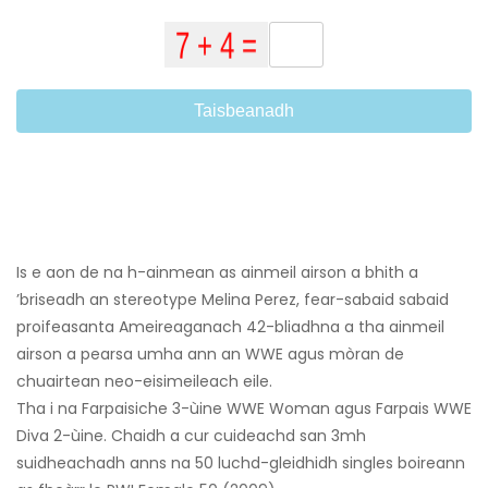
Taisbeanadh
Is e aon de na h-ainmean as ainmeil airson a bhith a
’briseadh an stereotype Melina Perez, fear-sabaid sabaid
proifeasanta Ameireaganach 42-bliadhna a tha ainmeil
airson a pearsa umha ann an WWE agus mòran de
chuairtean neo-eisimeileach eile.
Tha i na Farpaisiche 3-ùine WWE Woman agus Farpais WWE
Diva 2-ùine. Chaidh a cur cuideachd san 3mh
suidheachadh anns na 50 luchd-gleidhidh singles boireann