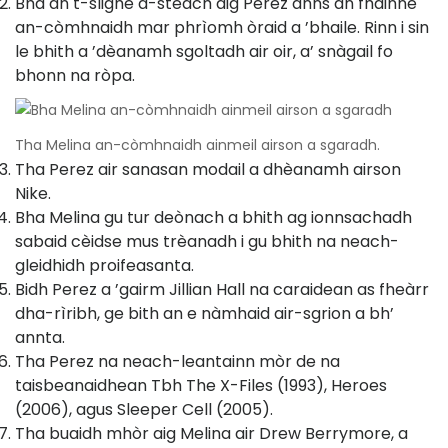
Bha an t-slighe a-steach aig Perez anns an fhàinne
an-còmhnaidh mar phrìomh òraid a ’bhaile. Rinn i sin
le bhith a ’dèanamh sgoltadh air oir, a’ snàgail fo
bhonn na ròpa.
Tha Melina an-còmhnaidh ainmeil airson a sgaradh.
Tha Perez air sanasan modail a dhèanamh airson
Nike.
Bha Melina gu tur deònach a bhith ag ionnsachadh
sabaid cèidse mus trèanadh i gu bhith na neach-
gleidhidh proifeasanta.
Bidh Perez a ’gairm Jillian Hall na caraidean as fheàrr
dha-rìribh, ge bith an e nàmhaid air-sgrion a bh’
annta.
Tha Perez na neach-leantainn mòr de na
taisbeanaidhean Tbh The X-Files (1993), Heroes
(2006), agus Sleeper Cell (2005).
Tha buaidh mhòr aig Melina air Drew Berrymore, a