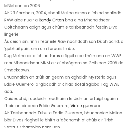
MNM ann an 2006
Air 29 Samhain, 2004, sheall Melina airson a ’chiad sealladh
RAW aice nuair a
Randy Orton
bha e na Mhanaidsear
Coitcheann aoigh agus chùm e taisbeanadh fasain Diva
lingerie.
Às deidh sin, rinn i fear eile
Raw
nochdadh san Dùbhlachd, a
’gabhail pàirt ann am farpais limbo.
Rug Melina air a ’chiad turas oifigeil aice fhèin ann an WWE
mar Mhanaidsear MNM air a’ phrògram sa Ghiblean 2005 de
Smackdown.
Bhuannaich an triùir an geam an aghaidh Mysterio agus
Eddie Guerrero, a ’glacadh a’ chiad tiotal Sgioba Tag WWE
aca.
Cuideachd, faodaidh feadhainn le ùidh an artaigil againn
fhaicinn air bean Eddie Guerrero,
Vickie guerrero
.
Air Taisbeanadh Tribute Eddie Guerrero, bhuannaich Melina
blàr Divas rìoghail le bhith a ’dèanamh a’ chùis air Trish
Stratus Champion nam Ban.