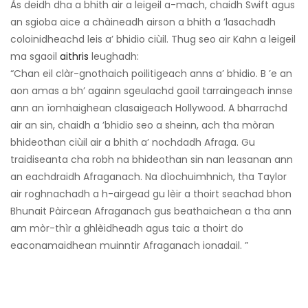
Às deidh dha a bhith air a leigeil a-mach, chaidh Swift agus
an sgioba aice a chàineadh airson a bhith a ’lasachadh
coloinidheachd leis a’ bhidio ciùil. Thug seo air Kahn a leigeil
ma sgaoil
aithris
leughadh:
“Chan eil clàr-gnothaich poilitigeach anns a’ bhidio. B ’e an
aon amas a bh’ againn sgeulachd gaoil tarraingeach innse
ann an ìomhaighean clasaigeach Hollywood. A bharrachd
air an sin, chaidh a ’bhidio seo a sheinn, ach tha mòran
bhideothan ciùil air a bhith a’ nochdadh Afraga. Gu
traidiseanta cha robh na bhideothan sin nan leasanan ann
an eachdraidh Afraganach. Na dìochuimhnich, tha Taylor
air roghnachadh a h-airgead gu lèir a thoirt seachad bhon
Bhunait Pàircean Afraganach gus beathaichean a tha ann
am mòr-thìr a ghlèidheadh ​​agus taic a thoirt do
eaconamaidhean muinntir Afraganach ionadail. ”