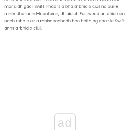
mar ùidh gaoil Swift. Fhad ‘s a bha a’ bhidio ciùil na buille
mhòr dha luchd-leantainn, dh’aidich Eastwood an dèidh sin
nach robh e air a mhisneachadh bho bhith ag obair le Swift
anns a ’bhidio ciùil.
ad