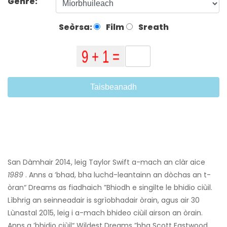
Genre:
Seòrsa:
Film
Sreath
Taisbeanadh
San Dàmhair 2014, leig Taylor Swift a-mach an clàr aice
1989
. Anns a ’bhad, bha luchd-leantainn an dòchas an t-
òran“ Dreams as fiadhaich ”Bhiodh e singilte le bhidio ciùil.
Lìbhrig an seinneadair is sgrìobhadair òrain, agus air 30
Lùnastal 2015, leig i a-mach bhideo ciùil airson an òrain.
Anns a ’bhidio ciùil“ Wildest Dreams ”bha Scott Eastwood