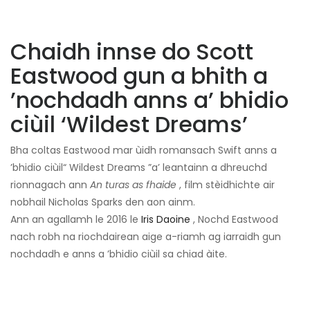
Chaidh innse do Scott
Eastwood gun a bhith a
’nochdadh anns a’ bhidio
ciùil ‘Wildest Dreams’
Bha coltas Eastwood mar ùidh romansach Swift anns a
’bhidio ciùil“ Wildest Dreams ”a’ leantainn a dhreuchd
rionnagach ann
An turas as fhaide
, film stèidhichte air
nobhail Nicholas Sparks den aon ainm.
Ann an agallamh le 2016 le
Iris Daoine
, Nochd Eastwood
nach robh na riochdairean aige a-riamh ag iarraidh gun
nochdadh e anns a ’bhidio ciùil sa chiad àite.