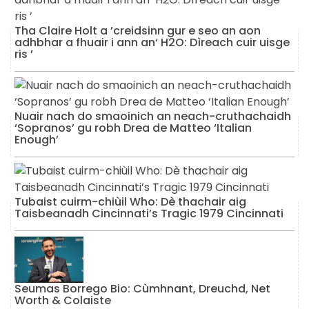
Tha Claire Holt a ’creidsinn gur e seo an aon
adhbhar a fhuair i ann an‘ H2O: Dìreach cuir uisge
ris ’
Nuair nach do smaoinich an neach-cruthachaidh
‘Sopranos’ gu robh Drea de Matteo ‘Italian
Enough’
Tubaist cuirm-chiùil Who: Dè thachair aig
Taisbeanadh Cincinnati’s Tragic 1979 Cincinnati
Seumas Borrego Bio: Cùmhnant, Dreuchd, Net
Worth & Colaiste