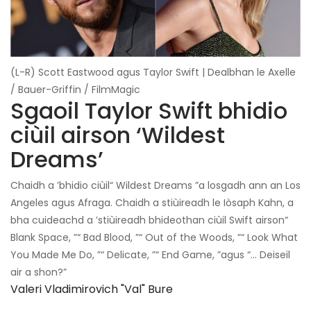
(L-R) Scott Eastwood agus Taylor Swift | Dealbhan le Axelle
/ Bauer-Griffin / FilmMagic
Sgaoil Taylor Swift bhidio
ciùil airson ‘Wildest
Dreams’
Chaidh a ’bhidio ciùil“ Wildest Dreams ”a losgadh ann an Los
Angeles agus Afraga. Chaidh a stiùireadh le Iòsaph Kahn, a
bha cuideachd a ’stiùireadh bhideothan ciùil Swift airson“
Blank Space, ”“ Bad Blood, ”“ Out of the Woods, ”“ Look What
You Made Me Do, ”“ Delicate, ”“ End Game, ”agus “… Deiseil
air a shon?”
Valeri Vladimirovich "val" Bure