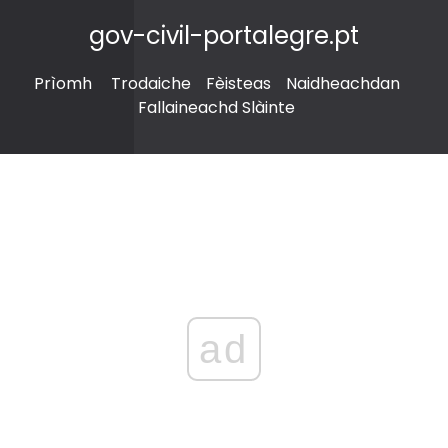
gov-civil-portalegre.pt
Prìomh
Trodaiche
Fèisteas
Naidheachdan
Fallaineachd Slàinte
ad