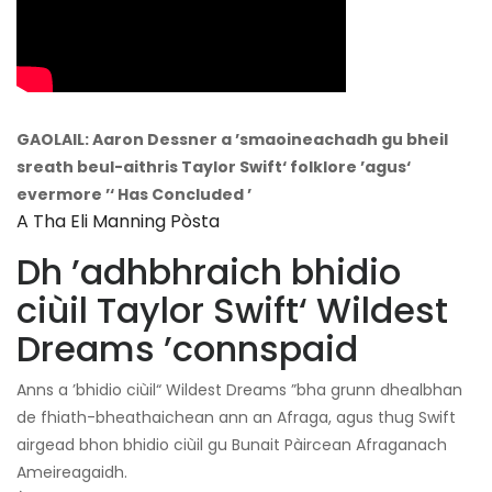
GAOLAIL: Aaron Dessner a ’smaoineachadh gu bheil
sreath beul-aithris Taylor Swift‘ folklore ’agus‘
evermore ’‘ Has Concluded ’
A Tha Eli Manning Pòsta
Dh ’adhbhraich bhidio
ciùil Taylor Swift‘ Wildest
Dreams ’connspaid
Anns a ’bhidio ciùil“ Wildest Dreams ”bha grunn dhealbhan
de fhiath-bheathaichean ann an Afraga, agus thug Swift
airgead bhon bhidio ciùil gu Bunait Pàircean Afraganach
Ameireagaidh.