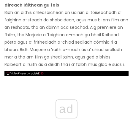
dìreach làithean gu fois
Bidh an dithis chleasaichean an uairsin a ’tòiseachadh a’
faighinn a-steach do shabaidean, agus mus bi am film ann
an reshoots, tha an dàimh aca seachad. Aig premiere an
fhilm, tha Marjorie a ’faighinn a-mach gu bheil Raibeart
pòsta agus a’ frithealadh a ’chiad sealladh còmhla ri a
bhean. Bidh Marjorie a ’ruith a-mach às a’ chiad sealladh
mar a tha am film ga shealltainn, agus ged a bhios
Raibeart a ’ruith às a dèidh tha i a’ falbh mus glac e suas i.
ad