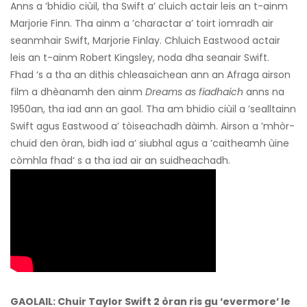
Anns a ’bhidio ciùil, tha Swift a’ cluich actair leis an t-ainm
Marjorie Finn. Tha ainm a ’charactar a’ toirt iomradh air
seanmhair Swift, Marjorie Finlay. Chluich Eastwood actair
leis an t-ainm Robert Kingsley, noda dha seanair Swift.
Fhad ‘s a tha an dithis chleasaichean ann an Afraga airson
film a dhèanamh den ainm
Dreams as fiadhaich
anns na
1950an, tha iad ann an gaol. Tha am bhidio ciùil a ’sealltainn
Swift agus Eastwood a’ tòiseachadh dàimh. Airson a ’mhòr-
chuid den òran, bidh iad a’ siubhal agus a ’caitheamh ùine
còmhla fhad‘ s a tha iad air an suidheachadh.
GAOLAIL: Chuir Taylor Swift 2 òran ris gu ‘evermore’ le