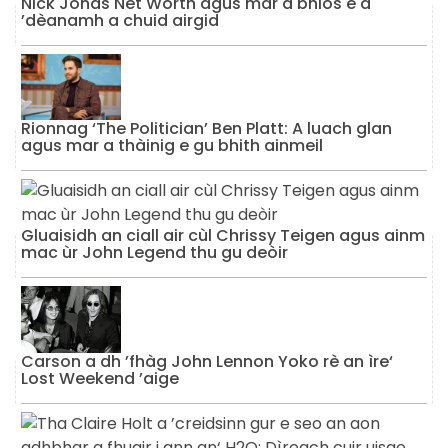
Nick Jonas Net Worth agus mar a bhios e a
’dèanamh a chuid airgid
Rionnag ‘The Politician’ Ben Platt: A luach glan
agus mar a thàinig e gu bhith ainmeil
Gluaisidh an ciall air cùl Chrissy Teigen agus ainm
mac ùr John Legend thu gu deòir
Carson a dh ’fhàg John Lennon Yoko rè an ìre‘
Lost Weekend ’aige