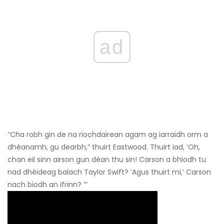
ad
“Cha robh gin de na riochdairean agam ag iarraidh orm a
dhèanamh, gu dearbh,” thuirt Eastwood. Thuirt iad, ‘Oh,
chan eil sinn airson gun dèan thu sin! Carson a bhiodh tu
nad dhèideag balach Taylor Swift? ’Agus thuirt mi,‘ Carson
nach biodh an ifrinn? ’”