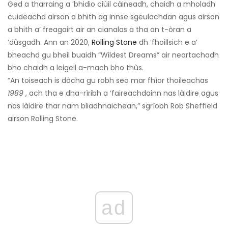
Ged a tharraing a ’bhidio ciùil càineadh, chaidh a mholadh
cuideachd airson a bhith ag innse sgeulachdan agus airson
a bhith a’ freagairt air an cianalas a tha an t-òran a
’dùsgadh. Ann an 2020,
Rolling Stone
dh ’fhoillsich e a’
bheachd gu bheil buaidh “Wildest Dreams” air neartachadh
bho chaidh a leigeil a-mach bho thùs.
“An toiseach is dòcha gu robh seo mar fhìor thoileachas
1989
, ach tha e dha-rìribh a ’faireachdainn nas làidire agus
nas làidire thar nam bliadhnaichean,” sgrìobh Rob Sheffield
airson Rolling Stone.
ad