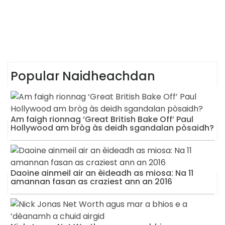
Popular Naidheachdan
Am faigh rionnag ‘Great British Bake Off’ Paul
Hollywood am bròg às deidh sgandalan pòsaidh?
Daoine ainmeil air an èideadh as miosa: Na 11
amannan fasan as craziest ann an 2016