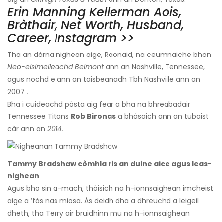
Erin Manning Kellerman Aois,
Bràthair, Net Worth, Husband,
Career, Instagram >>
Tha an dàrna nighean aige, Raonaid, na ceumnaiche bhon
Neo-eisimeileachd Belmont
ann an Nashville, Tennessee,
agus nochd e ann an taisbeanadh Tbh Nashville ann an
2007
.
Bha i cuideachd pòsta aig fear a bha na bhreabadair
Tennessee Titans
Rob Bironas
a bhàsaich ann an tubaist
càr ann an
2014.
Tammy Bradshaw còmhla ris an duine aice agus leas-
nighean
Agus bho sin a-mach, thòisich na h-ionnsaighean imcheist
aige a ’fàs nas miosa. Às deidh dha a dhreuchd a leigeil
dheth, tha Terry air bruidhinn mu na h-ionnsaighean