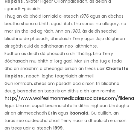
Hopkins
, Skater Figear Oiliompaiceach, às deidh a
sgaradh-pòsaidh.
Thug an dà bhòid iomlaid a-steach
1976
agus an dòchas
beatha shona a bhith agad. Ach, tha sonas na allegory, no
mar sin tha iad ag ràdh. Ann an
1983,
às deidh seachd
bliadhna de phòsadh, dhealaich Terry agus Jojo dòighean
air sgàth cuid de adhbharan neo-aithnichte.
Eadhon às deidh dà phòsadh a dh ’fhàillig, bha Terry
dòchasach mu bhith a’ lorg gaol. Mar sin cha tug e fada
dha an snaidhm a cheangal airson an treas uair
Charlotte
Hopkins
, neach-lagha teaghlaich ainmeil.
Gun iomradh, sheas am pòsadh aca airson trì bliadhna
deug, barrachd an taca ris an dithis a bh ’ann roimhe.
http://www.wolfesimonmedicalassociates.com/fildena
Agus bha an cupall beannaichte le dithis nighean bhrèagha
air an ainmeachadh
Erin
agus
Raonaid.
Gu duilich, an
turas seo cuideachd chaill Terry nuair a dhealaich e airson
an treas uair a-steach
1999.