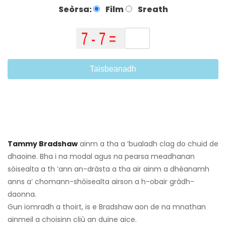
Seòrsa:
Film
Sreath
Taisbeanadh
Tammy Bradshaw
ainm a tha a ’bualadh clag do chuid de
dhaoine. Bha i na modal agus na pearsa meadhanan
sòisealta a th ’ann an-dràsta a tha air ainm a dhèanamh
anns a’ chomann-shòisealta airson a h-obair gràdh-
daonna.
Gun iomradh a thoirt, is e Bradshaw aon de na mnathan
ainmeil a choisinn cliù an duine aice.