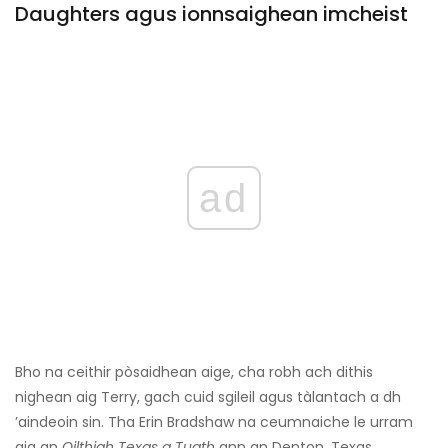
Daughters agus ionnsaighean imcheist
ad
Bho na ceithir pòsaidhean aige, cha robh ach dithis
nighean aig Terry, gach cuid sgileil agus tàlantach a dh
’aindeoin sin. Tha Erin Bradshaw na ceumnaiche le urram
aig an
Oilthigh Texas a Tuath
ann an Denton, Texas.