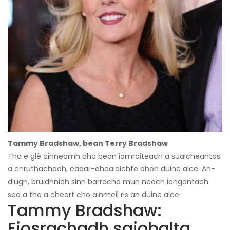
Tammy Bradshaw, bean Terry Bradshaw
Tha e glè ainneamh dha bean iomraiteach a suaicheantas
a chruthachadh, eadar-dhealaichte bhon duine aice. An-
diugh, bruidhnidh sinn barrachd mun neach iongantach
seo a tha a cheart cho ainmeil ris an duine aice.
Tammy Bradshaw:
Fiosrachadh sgiobalta