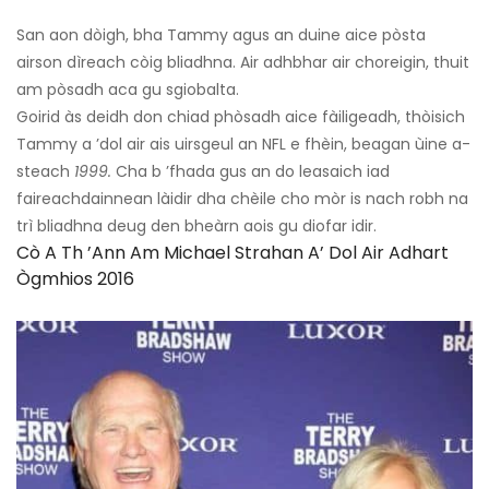
San aon dòigh, bha Tammy agus an duine aice pòsta
airson dìreach còig bliadhna. Air adhbhar air choreigin, thuit
am pòsadh aca gu sgiobalta.
Goirid às deidh don chiad phòsadh aice fàiligeadh, thòisich
Tammy a ’dol air ais uirsgeul an NFL e fhèin, beagan ùine a-
steach
1999.
Cha b ’fhada gus an do leasaich iad
faireachdainnean làidir dha chèile cho mòr is nach robh na
trì bliadhna deug den bheàrn aois gu diofar idir.
Cò A Th ’ann Am Michael Strahan A’ Dol Air Adhart
Ògmhios 2016