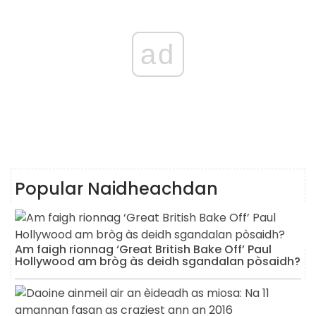
ad
Popular Naidheachdan
Am faigh rionnag ‘Great British Bake Off’ Paul
Hollywood am bròg às deidh sgandalan pòsaidh?