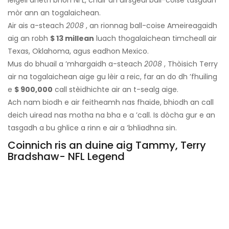
leigeil dheth bhon NFL, chuir an uirsgeul ball-coise tasgadh
mòr ann an togalaichean.
Air ais a-steach
2008
, an rionnag ball-coise Ameireagaidh
aig an robh
$ 13 millean
luach thogalaichean timcheall air
Texas, Oklahoma, agus eadhon Mexico.
Mus do bhuail a ’mhargaidh a-steach
2008
, Thòisich Terry
air na togalaichean aige gu lèir a reic, far an do dh ’fhuiling
e
$ 900,000
call stèidhichte air an t-sealg aige.
Ach nam biodh e air feitheamh nas fhaide, bhiodh an call
deich uiread nas motha na bha e a ’call. Is dòcha gur e an
tasgadh a bu ghlice a rinn e air a ’bhliadhna sin.
Coinnich ris an duine aig Tammy, Terry
Bradshaw- NFL Legend