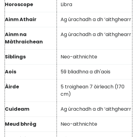
Horoscope
Libra
Ainm Athair
Ag ùrachadh a dh ’aithghearr
Ainm na
Ag ùrachadh a dh ’aithghearr
Màthraichean
Siblings
Neo-aithnichte
Aois
59 bliadhna a dh'aois
Àirde
5 troighean 7 òirleach (170
cm)
Cuideam
Ag ùrachadh a dh ’aithghearr
Meud bhròg
Neo-aithnichte