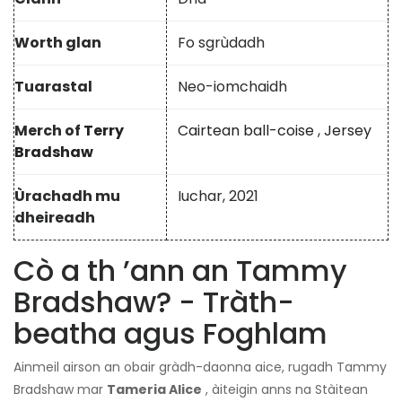
Worth glan
Fo sgrùdadh
Tuarastal
Neo-iomchaidh
Merch of
Terry
Cairtean ball-coise
,
Jersey
Bradshaw
Ùrachadh mu
Iuchar, 2021
dheireadh
Cò a th ’ann an Tammy
Bradshaw? - Tràth-
beatha agus Foghlam
Ainmeil airson an obair gràdh-daonna aice, rugadh Tammy
Bradshaw mar
Tameria Alice
, àiteigin anns na Stàitean