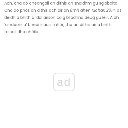
Ach, cha do cheangail an dithis an snaidhm gu sgiobalta.
Cha do phòs an dithis ach air an
8mh dhen Iuchar, 2014,
às
deidh a bhith a ’dol airson còig bliadhna deug gu lèir. A dh
’aindeoin a’ bheàrn aois mhòr, tha an dithis air a bhith
taiceil dha chèile.
ad