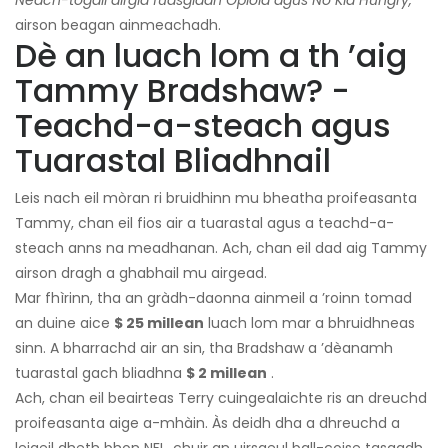
Neach-togail airgid fuasgladh Opioid agus No Kid Hungry,
airson beagan ainmeachadh.
Dè an luach lom a th ’aig
Tammy Bradshaw? -
Teachd-a-steach agus
Tuarastal Bliadhnail
Leis nach eil mòran ri bruidhinn mu bheatha proifeasanta
Tammy, chan eil fios air a tuarastal agus a teachd-a-
steach anns na meadhanan. Ach, chan eil dad aig Tammy
airson dragh a ghabhail mu airgead.
Mar fhìrinn, tha an gràdh-daonna ainmeil a ’roinn tomad
an duine aice
$ 25 millean
luach lom mar a bhruidhneas
sinn. A bharrachd air an sin, tha Bradshaw a ’dèanamh
tuarastal gach bliadhna
$ 2 millean
.
Ach, chan eil beairteas Terry cuingealaichte ris an dreuchd
proifeasanta aige a-mhàin. Às deidh dha a dhreuchd a