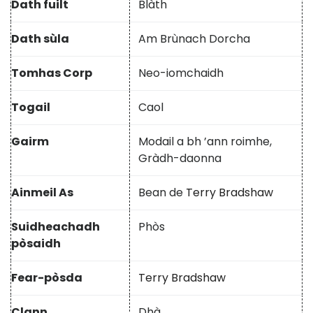
Dath fuilt
Blàth
Dath sùla
Am Brùnach Dorcha
Tomhas Corp
Neo-iomchaidh
Togail
Caol
Gairm
Modail a bh ’ann roimhe,
Gràdh-daonna
Ainmeil As
Bean de
Terry Bradshaw
Suidheachadh
Phòs
pòsaidh
Fear-pòsda
Terry Bradshaw
Clann
Dhà