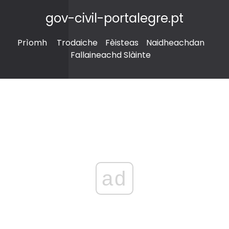
gov-civil-portalegre.pt
Prìomh
Trodaiche
Fèisteas
Naidheachdan
Fallaineachd Slàinte
ad