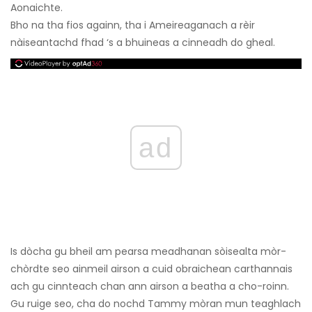
Aonaichte.
Bho na tha fios againn, tha i Ameireaganach a rèir
nàiseantachd fhad ‘s a bhuineas a cinneadh do gheal.
ad
Is dòcha gu bheil am pearsa meadhanan sòisealta mòr-
chòrdte seo ainmeil airson a cuid obraichean carthannais
ach gu cinnteach chan ann airson a beatha a cho-roinn.
Gu ruige seo, cha do nochd Tammy mòran mun teaghlach