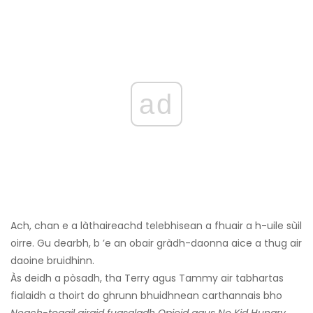
ad
Ach, chan e a làthaireachd telebhisean a fhuair a h-uile sùil
oirre. Gu dearbh, b ’e an obair gràdh-daonna aice a thug air
daoine bruidhinn.
Às deidh a pòsadh, tha Terry agus Tammy air tabhartas
fialaidh a thoirt do ghrunn bhuidhnean carthannais bho