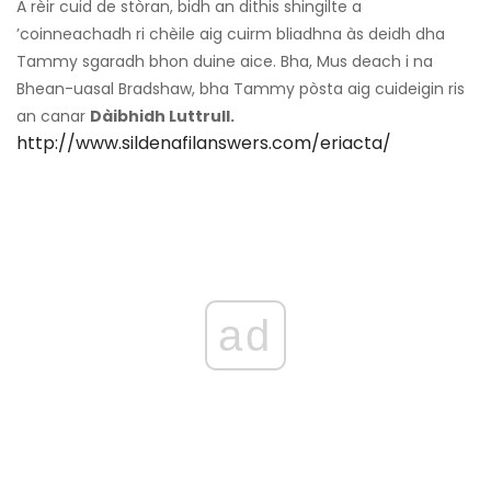
A rèir cuid de stòran, bidh an dithis shingilte a
’coinneachadh ri chèile aig cuirm bliadhna às deidh dha
Tammy sgaradh bhon duine aice. Bha, Mus deach i na
Bhean-uasal Bradshaw, bha Tammy pòsta aig cuideigin ris
an canar
Dàibhidh Luttrull.
http://www.sildenafilanswers.com/eriacta/
ad