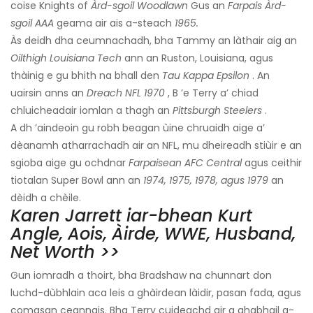
coise Knights of
Àrd-sgoil Woodlawn
Gus an
Farpais Àrd-
sgoil AAA
geama air ais a-steach
1965.
Às deidh dha ceumnachadh, bha Tammy an làthair aig an
Oilthigh Louisiana Tech
ann an Ruston, Louisiana, agus
thàinig e gu bhith na bhall den
Tau Kappa Epsilon
. An
uairsin anns an
Dreach NFL 1970
, B ’e Terry a’ chiad
chluicheadair iomlan a thagh an
Pittsburgh Steelers
.
A dh ’aindeoin gu robh beagan ùine chruaidh aige a’
dèanamh atharrachadh air an NFL, mu dheireadh stiùir e an
sgioba aige gu ochdnar
Farpaisean AFC Central
agus ceithir
tiotalan Super Bowl ann an
1974, 1975, 1978, agus 1979
an
dèidh a chèile.
Karen Jarrett iar-bhean Kurt
Angle, Aois, Àirde, WWE, Husband,
Net Worth >>
Gun iomradh a thoirt, bha Bradshaw na chunnart don
luchd-dùbhlain aca leis a ghàirdean làidir, pasan fada, agus
comasan ceannais. Bha Terry cuideachd air a ghabhail a-