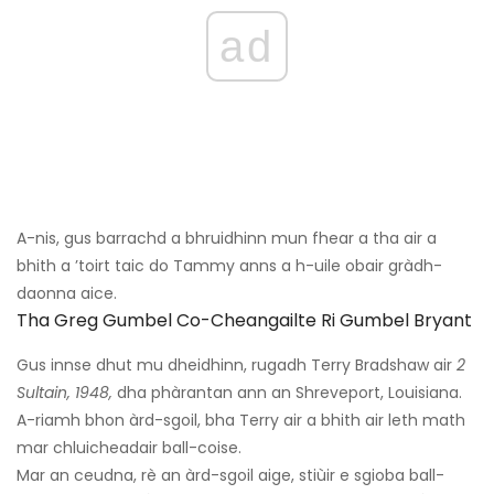
ad
A-nis, gus barrachd a bhruidhinn mun fhear a tha air a
bhith a ’toirt taic do Tammy anns a h-uile obair gràdh-
daonna aice.
Tha Greg Gumbel Co-Cheangailte Ri Gumbel Bryant
Gus innse dhut mu dheidhinn, rugadh Terry Bradshaw air
2
Sultain, 1948,
dha phàrantan ann an Shreveport, Louisiana.
A-riamh bhon àrd-sgoil, bha Terry air a bhith air leth math
mar chluicheadair ball-coise.
Mar an ceudna, rè an àrd-sgoil aige, stiùir e sgioba ball-