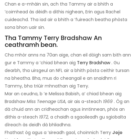
Chan e a-mhàin sin, ach tha Tammy air a bhith a
’coimhead às dèidh a dithis nighean, Erin agus Rachel
cuideachd. Tha iad air a bhith a ’fuireach beatha phòsta
sona bhon uair sin.
Tha Tammy
Terry Bradshaw
An
ceathramh bean.
Cha mhòr anns na 70an aige, chan eil dòigh sam bith ann
gur e Tammy a ’chiad bhean aig
Terry Bradshaw
. Gu
dearbh, tha uirsgeul an NFL air a bhith pòsta ceithir tursan
na bheatha. Bha, mus do cheangail e an snaidhm ri
Tammy, bha triùir mhnathan aig Terry.
Mar an ceudna, b ’e Melissa Babish, a’ chiad bhean aig
Bradshaw
Miss Teenage USA,
air ais a-steach
1969
. Òg an
dà chuid ann an cridheachan agus inntinnean, phòs an
dithis a-steach
1972,
a chaidh a sgaoileadh gu sgiobalta
dìreach às deidh dà bhliadhna.
Fhathast òg agus a ’sireadh gaol, choinnich Terry
Jojo