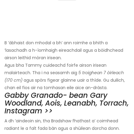
B ’àbhaist don mhodal a bh’ ann roimhe a bhith a
’lasachadh a h-ìomhaigh eireachdail agus a bòidhchead
airson leithid mòran irisean.
Agus bha Tammy cuideachd foirfe airson irisean
malairteach. Tha i na seasamh aig
5 troighean 7 òirleach
(170 cm)
agus spòrs figear glainne uair a thìde. Gu duilich,
chan eil fios air na tomhasan eile aice an-dràsta.
Gabby Granado- bean Gary
Woodland, Aois, Leanabh, Torrach,
Instagram >>
A dh ’aindeoin sin, tha Bradshaw fhathast a’ coimhead
radiant le a falt fada bàn agus a shùilean dorcha donn.