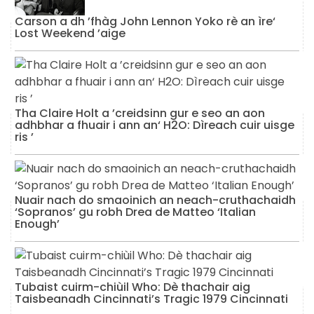
Carson a dh ’fhàg John Lennon Yoko rè an ìre‘
Lost Weekend ’aige
Tha Claire Holt a ’creidsinn gur e seo an aon
adhbhar a fhuair i ann an‘ H2O: Dìreach cuir uisge
ris ’
Nuair nach do smaoinich an neach-cruthachaidh
‘Sopranos’ gu robh Drea de Matteo ‘Italian
Enough’
Tubaist cuirm-chiùil Who: Dè thachair aig
Taisbeanadh Cincinnati’s Tragic 1979 Cincinnati