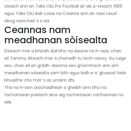
steach ann an Talla Cliù Pro Football air ais a-steach
1989
agus Talla Cliù Ball-coise na Colaiste ann an
naoi ceud
deug naochad ’s a sia.
Ceannas nam
meadhanan sòisealta
Dìreach mar a bhiodh dùil bho na daoine na h-aois, chan
eil Tammy dìreach mar a chanadh tu tech-savvy. Gu ruige
seo, chan eil an gràdh-daonna seo gnìomhach ann am
meadhanan sòisealta sam bith agus bidh e a ’gluasad fada
bhuaithe cho mòr‘ s as urrainn dhi.
Tha na h-aon ùrachaidhean a gheibh sinn bho na
tachartasan poblach aice aig tachartasan carthannais no
eile.