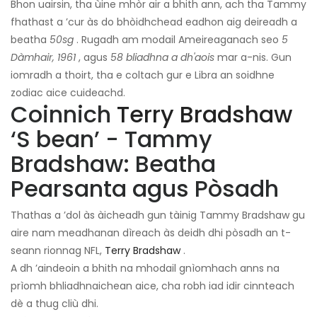
Bhon uairsin, tha ùine mhòr air a bhith ann, ach tha Tammy
fhathast a ’cur às do bhòidhchead eadhon aig deireadh a
beatha
50sg
. Rugadh am modail Ameireaganach seo
5
Dàmhair, 1961
, agus
58 bliadhna a dh'aois
mar a-nis. Gun
iomradh a thoirt, tha e coltach gur e Libra an soidhne
zodiac aice cuideachd.
Coinnich
Terry Bradshaw
‘S bean’ - Tammy
Bradshaw: Beatha
Pearsanta agus Pòsadh
Thathas a ’dol às àicheadh ​​gun tàinig Tammy Bradshaw gu
aire nam meadhanan dìreach às deidh dhi pòsadh an t-
seann rionnag NFL,
Terry Bradshaw
.
A dh ’aindeoin a bhith na mhodail gnìomhach anns na
prìomh bhliadhnaichean aice, cha robh iad idir cinnteach
dè a thug cliù dhi.