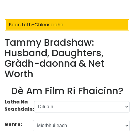
Bean Lùth-Chleasaiche
Tammy Bradshaw:
Husband, Daughters,
Gràdh-daonna & Net
Worth
Dè Am Film Ri Fhaicinn?
Latha Na
Seachdain:
Genre: