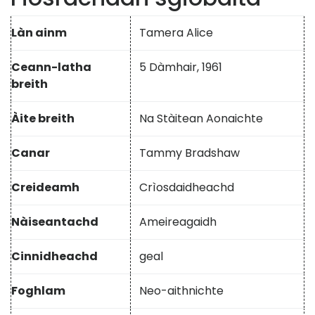
Làn ainm
Tamera Alice
Ceann-latha
5 Dàmhair, 1961
breith
Àite breith
Na Stàitean Aonaichte
Canar
Tammy Bradshaw
Creideamh
Crìosdaidheachd
Nàiseantachd
Ameireagaidh
Cinnidheachd
geal
Foghlam
Neo-aithnichte