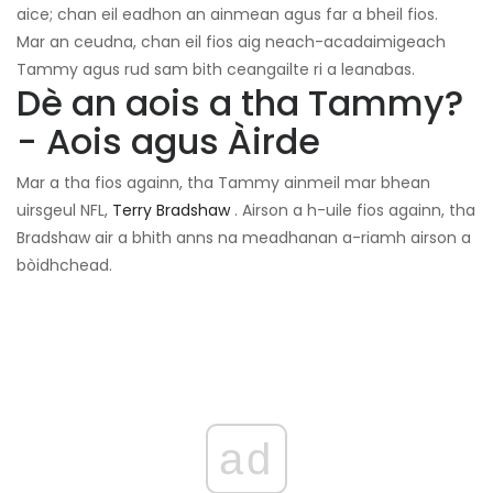
aice; chan eil eadhon an ainmean agus far a bheil fios.
Mar an ceudna, chan eil fios aig neach-acadaimigeach
Tammy agus rud sam bith ceangailte ri a leanabas.
Dè an aois a tha Tammy?
- Aois agus Àirde
Mar a tha fios againn, tha Tammy ainmeil mar bhean
uirsgeul NFL,
Terry Bradshaw
. Airson a h-uile fios againn, tha
Bradshaw air a bhith anns na meadhanan a-riamh airson a
bòidhchead.
ad