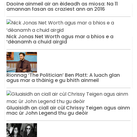
Daoine ainmeil air an èideadh as miosa: Na 11
amannan fasan as craziest ann an 2016
Nick Jonas Net Worth agus mar a bhios e a
’dèanamh a chuid airgid
Rionnag ‘The Politician’ Ben Platt: A luach glan
agus mar a thàinig e gu bhith ainmeil
Gluaisidh an ciall air cùl Chrissy Teigen agus ainm
mac ùr John Legend thu gu deòir