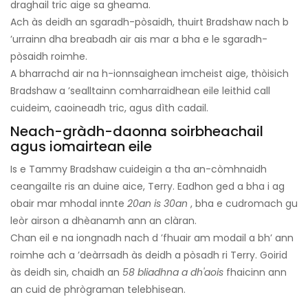
draghail tric aige sa gheama.
Ach às deidh an sgaradh-pòsaidh, thuirt Bradshaw nach b
’urrainn dha breabadh air ais mar a bha e le sgaradh-
pòsaidh roimhe.
A bharrachd air na h-ionnsaighean imcheist aige, thòisich
Bradshaw a ’sealltainn comharraidhean eile leithid call
cuideim, caoineadh tric, agus dìth cadail.
Neach-gràdh-daonna soirbheachail
agus iomairtean eile
Is e Tammy Bradshaw cuideigin a tha an-còmhnaidh
ceangailte ris an duine aice, Terry. Eadhon ged a bha i ag
obair mar mhodal innte
20an is 30an
, bha e cudromach gu
leòr airson a dhèanamh ann an clàran.
Chan eil e na iongnadh nach d ’fhuair am modail a bh’ ann
roimhe ach a ’deàrrsadh às deidh a pòsadh ri Terry. Goirid
às deidh sin, chaidh an
58 bliadhna a dh'aois
fhaicinn ann
an cuid de phrògraman telebhisean.