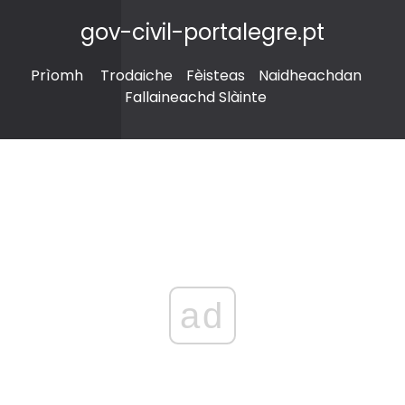
gov-civil-portalegre.pt
Prìomh
Trodaiche
Fèisteas
Naidheachdan
Fallaineachd Slàinte
ad