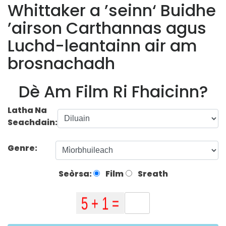
Whittaker a ’seinn‘ Buidhe
’airson Carthannas agus
Luchd-leantainn air am
brosnachadh
Dè Am Film Ri Fhaicinn?
Latha Na
Seachdain:
Genre:
Seòrsa:
Film
Sreath