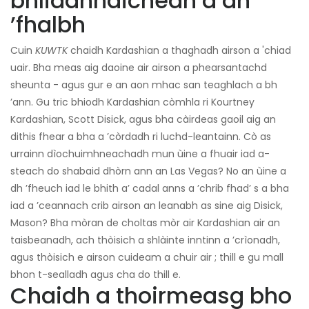
bhliadhnaichean a dh
’fhalbh
Cuin
KUWTK
chaidh Kardashian a thaghadh airson a 'chiad
uair. Bha meas aig daoine air airson a phearsantachd
sheunta - agus gur e an aon mhac san teaghlach a bh
’ann. Gu tric bhiodh Kardashian còmhla ri Kourtney
Kardashian, Scott Disick, agus bha càirdeas gaoil aig an
dithis fhear a bha a ’còrdadh ri luchd-leantainn. Cò as
urrainn dìochuimhneachadh mun ùine a fhuair iad a-
steach do shabaid dhòrn ann an Las Vegas? No an ùine a
dh ’fheuch iad le bhith a’ cadal anns a ’chrib fhad’ s a bha
iad a ’ceannach crib airson an leanabh as sine aig Disick,
Mason? Bha mòran de choltas mòr air Kardashian air an
taisbeanadh, ach thòisich a shlàinte inntinn a ’crìonadh,
agus thòisich e airson cuideam a chuir air ; thill e gu mall
bhon t-sealladh agus cha do thill e.
Chaidh a thoirmeasg bho