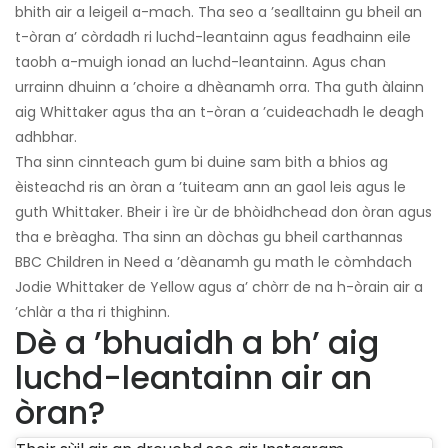
bhith air a leigeil a-mach. Tha seo a ’sealltainn gu bheil an
t-òran a’ còrdadh ri luchd-leantainn agus feadhainn eile
taobh a-muigh ionad an luchd-leantainn. Agus chan
urrainn dhuinn a ’choire a dhèanamh orra. Tha guth àlainn
aig Whittaker agus tha an t-òran a ’cuideachadh le deagh
adhbhar.
Tha sinn cinnteach gum bi duine sam bith a bhios ag
èisteachd ris an òran a ’tuiteam ann an gaol leis agus le
guth Whittaker. Bheir i ìre ùr de bhòidhchead don òran agus
tha e brèagha. Tha sinn an dòchas gu bheil carthannas
BBC Children in Need a ’dèanamh gu math le còmhdach
Jodie Whittaker de Yellow agus a’ chòrr de na h-òrain air a
’chlàr a tha ri thighinn.
Dè a ’bhuaidh a bh’ aig
luchd-leantainn air an
òran?