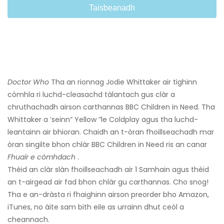
Taisbeanadh
Doctor Who
Tha an rionnag Jodie Whittaker air tighinn
còmhla ri luchd-cleasachd tàlantach gus clàr a
chruthachadh airson carthannas BBC Children in Need. Tha
Whittaker a ’seinn“ Yellow ”le Coldplay agus tha luchd-
leantainn air bhioran. Chaidh an t-òran fhoillseachadh mar
òran singilte bhon chlàr BBC Children in Need ris an canar
Fhuair e còmhdach
.
Thèid an clàr slàn fhoillseachadh air 1 Samhain agus thèid
an t-airgead air fad bhon chlàr gu carthannas. Cho snog!
Tha e an-dràsta ri fhaighinn airson preorder bho Amazon,
iTunes, no àite sam bith eile as urrainn dhut ceòl a
cheannach.