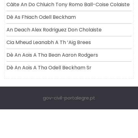
Càite An Do Chluich Tony Romo Ball-Coise Colaiste
Dè As Fhiach Odell Beckham
An Deach Alex Rodriguez Don Cholaiste
Cia Mheud Leanabh A Th ’aig Brees
Dè An Aois A Tha Bean Aaron Rodgers
Dè An Aois A Tha Odell Beckham Sr
gov-civil-portalegre.pt