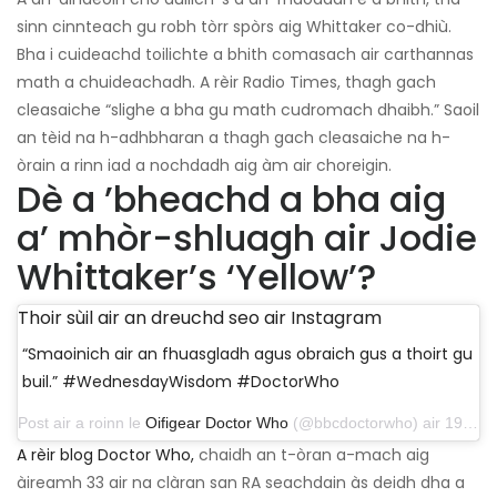
sinn cinnteach gu robh tòrr spòrs aig Whittaker co-dhiù.
Bha i cuideachd toilichte a bhith comasach air carthannas
math a chuideachadh. A rèir Radio Times, thagh gach
cleasaiche “slighe a bha gu math cudromach dhaibh.” Saoil
an tèid na h-adhbharan a thagh gach cleasaiche na h-
òrain a rinn iad a nochdadh aig àm air choreigin.
Dè a ’bheachd a bha aig
a’ mhòr-shluagh air Jodie
Whittaker’s ‘Yellow’?
Thoir sùil air an dreuchd seo air Instagram
“Smaoinich air an fhuasgladh agus obraich gus a thoirt gu
buil.” #WednesdayWisdom #DoctorWho
Post air a roinn le
Oifigear Doctor Who
(@bbcdoctorwho) air 19 Ògmhios, 2019 aig 7:03 am PDT
A rèir blog Doctor Who,
chaidh an t-òran a-mach aig
àireamh 33 air na clàran san RA seachdain às deidh dha a