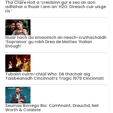
Tha Claire Holt a ’creidsinn gur e seo an aon
adhbhar a fhuair i ann an‘ H2O: Dìreach cuir uisge
ris ’
Nuair nach do smaoinich an neach-cruthachaidh
‘Sopranos’ gu robh Drea de Matteo ‘Italian
Enough’
Tubaist cuirm-chiùil Who: Dè thachair aig
Taisbeanadh Cincinnati’s Tragic 1979 Cincinnati
Seumas Borrego Bio: Cùmhnant, Dreuchd, Net
Worth & Colaiste