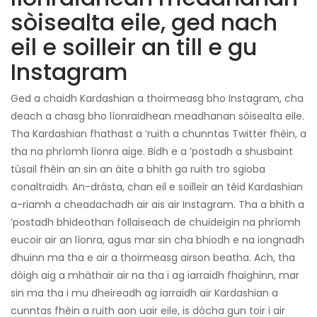
sòisealta eile, ged nach
eil e soilleir an till e gu
Instagram
Ged a chaidh Kardashian a thoirmeasg bho Instagram, cha
deach a chasg bho lìonraidhean meadhanan sòisealta eile.
Tha Kardashian fhathast a ’ruith a chunntas Twitter fhèin, a
tha na phrìomh lìonra aige. Bidh e a ’postadh a shusbaint
tùsail fhèin an sin an àite a bhith ga ruith tro sgioba
conaltraidh. An-dràsta, chan eil e soilleir an tèid Kardashian
a-riamh a cheadachadh air ais air Instagram. Tha a bhith a
’postadh bhideothan follaiseach de chuideigin na phrìomh
eucoir air an lìonra, agus mar sin cha bhiodh e na iongnadh
dhuinn ma tha e air a thoirmeasg airson beatha. Ach, tha
dòigh aig a mhàthair air na tha i ag iarraidh fhaighinn, mar
sin ma tha i mu dheireadh ag iarraidh air Kardashian a
cunntas fhèin a ruith aon uair eile, is dòcha gun toir i air