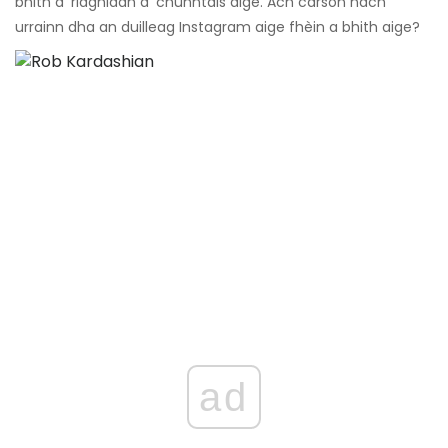
bhith a’ riaghladh a ’chunntais aige. Ach carson nach
urrainn dha an duilleag Instagram aige fhèin a bhith aige?
ad