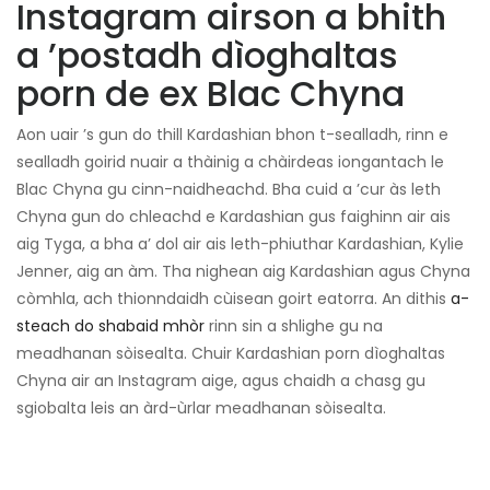
Instagram airson a bhith
a ’postadh dìoghaltas
porn de ex Blac Chyna
Aon uair ’s gun do thill Kardashian bhon t-sealladh, rinn e
sealladh goirid nuair a thàinig a chàirdeas iongantach le
Blac Chyna gu cinn-naidheachd. Bha cuid a ’cur às leth
Chyna gun do chleachd e Kardashian gus faighinn air ais
aig Tyga, a bha a’ dol air ais leth-phiuthar Kardashian, Kylie
Jenner, aig an àm. Tha nighean aig Kardashian agus Chyna
còmhla, ach thionndaidh cùisean goirt eatorra. An dithis
a-
steach do shabaid mhòr
rinn sin a shlighe gu na
meadhanan sòisealta. Chuir Kardashian porn dìoghaltas
Chyna air an Instagram aige, agus chaidh a chasg gu
sgiobalta leis an àrd-ùrlar meadhanan sòisealta.