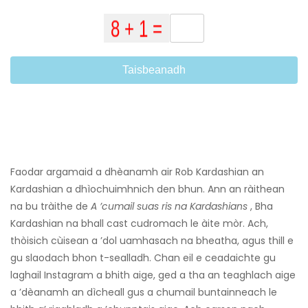
Taisbeanadh
Faodar argamaid a dhèanamh air Rob Kardashian an
Kardashian a dhìochuimhnich den bhun. Ann an ràithean
na bu tràithe de
A ’cumail suas ris na Kardashians
, Bha
Kardashian na bhall cast cudromach le àite mòr. Ach,
thòisich cùisean a ’dol uamhasach na bheatha, agus thill e
gu slaodach bhon t-sealladh. Chan eil e ceadaichte gu
laghail Instagram a bhith aige, ged a tha an teaghlach aige
a ’dèanamh an dìcheall gus a chumail buntainneach le