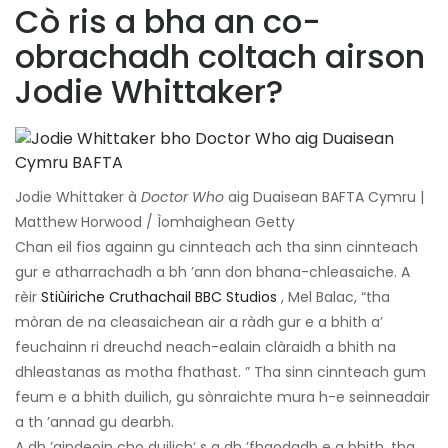
Cò ris a bha an co-
obrachadh coltach airson
Jodie Whittaker?
Jodie Whittaker à
Doctor Who
aig Duaisean BAFTA Cymru |
Matthew Horwood / Ìomhaighean Getty
Chan eil fios againn gu cinnteach ach tha sinn cinnteach
gur e atharrachadh a bh ’ann don bhana-chleasaiche. A
rèir
Stiùiriche Cruthachail BBC Studios
, Mel Balac, “tha
mòran de na cleasaichean air a ràdh gur e a bhith a’
feuchainn ri dreuchd neach-ealain clàraidh a bhith na
dhleastanas as motha fhathast. ” Tha sinn cinnteach gum
feum e a bhith duilich, gu sònraichte mura h-e seinneadair
a th ’annad gu dearbh.
A dh ’aindeoin cho duilich‘ s a dh ’fhaodadh e a bhith, tha