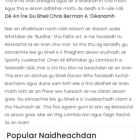
Tha e na òran brèagha agus air a dhèanamh cho math.
Agus tha e airson adhbhar math, às deidh a h-uile càil.
Dè An Ìre Gu Bheil Chris Berman A ’dèanamh
Mar sin dhaibhsan nach robh eòlach air dreach Jodie
Whittaker de “Buidhe,” tha fàilte ort. A-nis faodaidh tu
èisteachd ris an òran cho mòr 'sa tha thu ag iarraidh, gu
sònraichte leis gu bheil e ri fhaighinn airson sruthadh air
Spotify cuideachd. Chan eil Whittaker gu cinnteach a
’briseadh-dùil, mar a chì thu bho na beachdan air an òran.
Tha sinn an dòchas gu bheil
Doctor Who
faodaidh luchd-
leantainn agus duine sam bith eile a tha dèidheil air òran
math toirt air an fhear seo fuireach air na clàran airson
greis. Gu sònraichte leis gu bheil e a ’cuideachadh clann a
tha feumach air. Tha fios againn gum bi sinn ag èisteachd
ris airson greis. Mar sin thig còmhla rinn agus faigh tlachd
às an òran!
Popular Naidheachdan