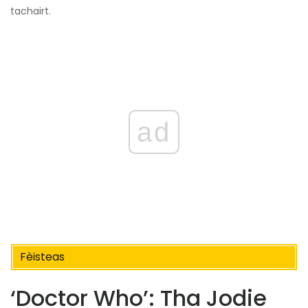
tachairt.
ad
Fèisteas
‘Doctor Who’: Tha Jodie