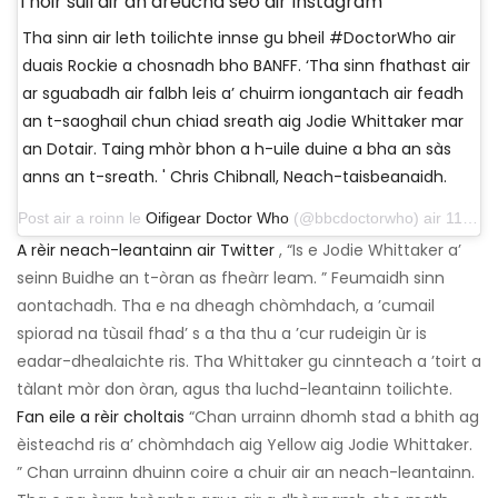
Thoir sùil air an dreuchd seo air Instagram
Tha sinn air leth toilichte innse gu bheil #DoctorWho air
duais Rockie a chosnadh bho BANFF. ‘Tha sinn fhathast air
ar sguabadh air falbh leis a’ chuirm iongantach air feadh
an t-saoghail chun chiad sreath aig Jodie Whittaker mar
an Dotair. Taing mhòr bhon a h-uile duine a bha an sàs
anns an t-sreath. ' Chris Chibnall, Neach-taisbeanaidh.
Post air a roinn le
Oifigear Doctor Who
(@bbcdoctorwho) air 11 Ògmhios, 2019 aig 12: 00f PDT
A rèir neach-leantainn air Twitter
, “Is e Jodie Whittaker a’
seinn Buidhe an t-òran as fheàrr leam. ” Feumaidh sinn
aontachadh. Tha e na dheagh chòmhdach, a ’cumail
spiorad na tùsail fhad’ s a tha thu a ’cur rudeigin ùr is
eadar-dhealaichte ris. Tha Whittaker gu cinnteach a ’toirt a
tàlant mòr don òran, agus tha luchd-leantainn toilichte.
Fan eile a rèir choltais
“Chan urrainn dhomh stad a bhith ag
èisteachd ris a’ chòmhdach aig Yellow aig Jodie Whittaker.
” Chan urrainn dhuinn coire a chuir air an neach-leantainn.