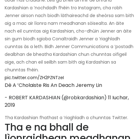
obair nas cruaidhe. Leis gu bheil uimhir de bhrand
Kardashian a ’nochdadh fhèin tro Instagram, cha robh
Jenner airson nach biodh làthaireachd de sheòrsa sam bith
aig a mac air lìonra nam meadhanan sòisealta. An àite
nach eil cunntas aig Kardashian, cho-dhùin Jenner an àite
sin gum biodh sgioba Conaltraidh Jenner a ’riaghladh
cunntas às a leth. Bidh Jenner Communications a ’postadh
dealbhan de bheatha Kardashian chun chunntas oifigeil
aige, ach chan eil seilbh sam bith aig Kardashian sa
chunntas fhèin.
pic.twitter.com/ZH2PZNTzeI
Dè A ’cholaiste Ris An Deach Jeremy Lin
- ROBERT KARDASHIAN (@robkardashian)
11 Iuchar,
2019
Tha Kardashian fhathast a ’riaghladh a chunntas Twitter.
Tha e na bhall de
lìonraidhean meadhanan