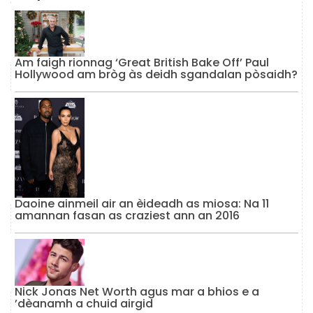
Am faigh rionnag ‘Great British Bake Off’ Paul
Hollywood am bròg às deidh sgandalan pòsaidh?
Daoine ainmeil air an èideadh as miosa: Na 11
amannan fasan as craziest ann an 2016
Nick Jonas Net Worth agus mar a bhios e a
’dèanamh a chuid airgid