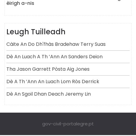
èirigh a-nis
Leugh Tuilleadh
Càite An Do Dh'fhàs Bradehaw Terry Suas
Dè An Luach A Th ’ann An Sanders Deion
Tha Jason Garrett Pòsta Aig Jones
Dè A Th ’ann An Luach Lom Ròs Derrick
Dè An Sgoil Dhan Deach Jeremy Lin
gov-civil-portalegre.pt