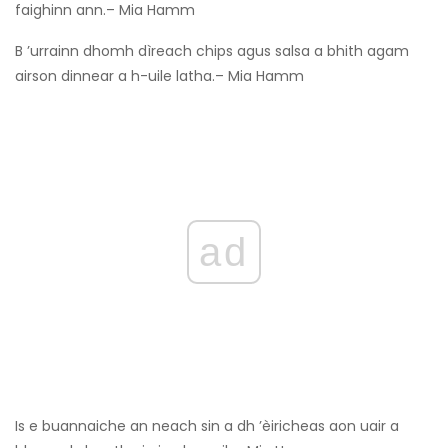
faighinn ann.– Mia Hamm
B ’urrainn dhomh dìreach chips agus salsa a bhith agam
airson dinnear a h-uile latha.– Mia Hamm
ad
Is e buannaiche an neach sin a dh ’èiricheas aon uair a