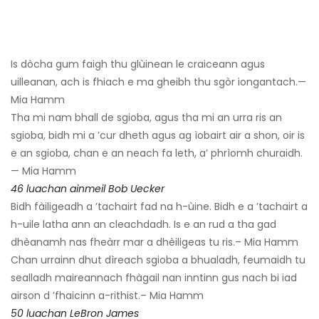
Is dòcha gum faigh thu glùinean le craiceann agus
uilleanan, ach is fhiach e ma gheibh thu sgòr iongantach.—
Mia Hamm
Tha mi nam bhall de sgioba, agus tha mi an urra ris an
sgioba, bidh mi a ’cur dheth agus ag ìobairt air a shon, oir is
e an sgioba, chan e an neach fa leth, a’ phrìomh churaidh.
— Mia Hamm
46 luachan ainmeil Bob Uecker
Bidh fàiligeadh a ’tachairt fad na h-ùine. Bidh e a ’tachairt a
h-uile latha ann an cleachdadh. Is e an rud a tha gad
dhèanamh nas fheàrr mar a dhèiligeas tu ris.– Mia Hamm
Chan urrainn dhut dìreach sgioba a bhualadh, feumaidh tu
sealladh maireannach fhàgail nan inntinn gus nach bi iad
airson d ’fhaicinn a-rithist.– Mia Hamm
50 luachan LeBron James