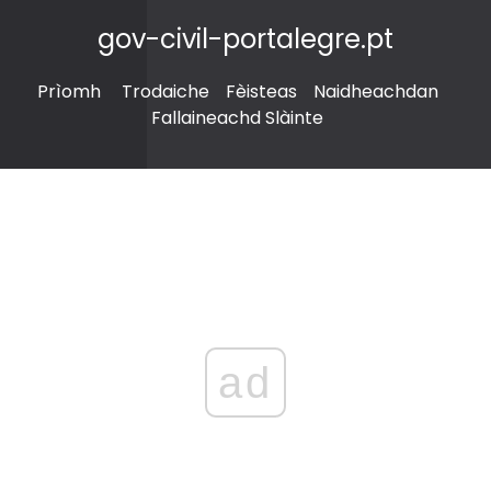
gov-civil-portalegre.pt
Prìomh
Trodaiche
Fèisteas
Naidheachdan
Fallaineachd Slàinte
ad