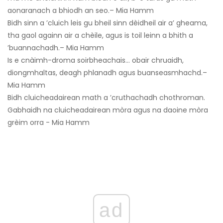
aonaranach a bhiodh an seo.– Mia Hamm
Bidh sinn a ’cluich leis gu bheil sinn dèidheil air a’ gheama,
tha gaol againn air a chèile, agus is toil leinn a bhith a
’buannachadh.– Mia Hamm
Is e cnàimh-droma soirbheachais… obair chruaidh,
diongmhaltas, deagh phlanadh agus buanseasmhachd.–
Mia Hamm
Bidh cluicheadairean math a ’cruthachadh chothroman.
Gabhaidh na cluicheadairean mòra agus na daoine mòra
grèim orra - Mia Hamm
ad