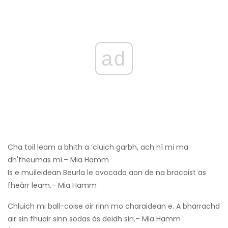
ad
Cha toil leam a bhith a ’cluich garbh, ach nì mi ma
dh'fheumas mi.– Mia Hamm
Is e muileidean Beurla le avocado aon de na bracaist as
fheàrr leam.– Mia Hamm
Chluich mi ball-coise oir rinn mo charaidean e. A bharrachd
air sin fhuair sinn sodas às deidh sin.– Mia Hamm