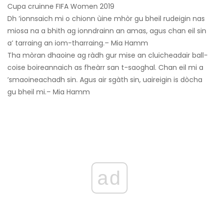
Cupa cruinne FIFA Women 2019
Dh ’ionnsaich mi o chionn ùine mhòr gu bheil rudeigin nas
miosa na a bhith ag ionndrainn an amas, agus chan eil sin
a’ tarraing an iom-tharraing.– Mia Hamm
Tha mòran dhaoine ag ràdh gur mise an cluicheadair ball-
coise boireannaich as fheàrr san t-saoghal. Chan eil mi a
’smaoineachadh sin. Agus air sgàth sin, uaireigin is dòcha
gu bheil mi.– Mia Hamm
ad