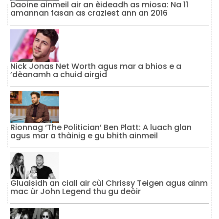
Daoine ainmeil air an èideadh as miosa: Na 11
amannan fasan as craziest ann an 2016
Nick Jonas Net Worth agus mar a bhios e a
’dèanamh a chuid airgid
Rionnag ‘The Politician’ Ben Platt: A luach glan
agus mar a thàinig e gu bhith ainmeil
Gluaisidh an ciall air cùl Chrissy Teigen agus ainm
mac ùr John Legend thu gu deòir