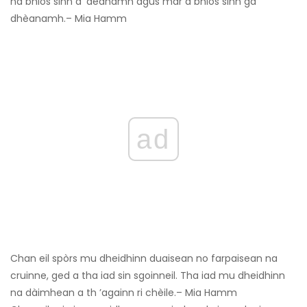
na bhios sinn a ’dèanamh agus mar a bhios sinn ga
dhèanamh.– Mia Hamm
ad
Chan eil spòrs mu dheidhinn duaisean no farpaisean na
cruinne, ged a tha iad sin sgoinneil. Tha iad mu dheidhinn
na dàimhean a th ’againn ri chèile.– Mia Hamm