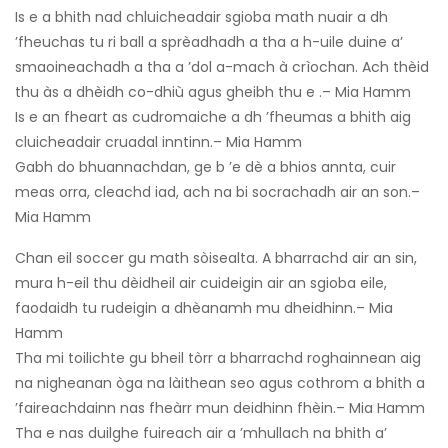
Is e a bhith nad chluicheadair sgioba math nuair a dh
’fheuchas tu ri ball a sprèadhadh a tha a h-uile duine a’
smaoineachadh a tha a ’dol a-mach à crìochan. Ach thèid
thu às a dhèidh co-dhiù agus gheibh thu e .– Mia Hamm
Is e an fheart as cudromaiche a dh ’fheumas a bhith aig
cluicheadair cruadal inntinn.– Mia Hamm
Gabh do bhuannachdan, ge b ’e dè a bhios annta, cuir
meas orra, cleachd iad, ach na bi socrachadh air an son.–
Mia Hamm
Chan eil soccer gu math sòisealta. A bharrachd air an sin,
mura h-eil thu dèidheil air cuideigin air an sgioba eile,
faodaidh tu rudeigin a dhèanamh mu dheidhinn.– Mia
Hamm
Tha mi toilichte gu bheil tòrr a bharrachd roghainnean aig
na nigheanan òga na làithean seo agus cothrom a bhith a
’faireachdainn nas fheàrr mun deidhinn fhèin.– Mia Hamm
Tha e nas duilghe fuireach air a ’mhullach na bhith a’