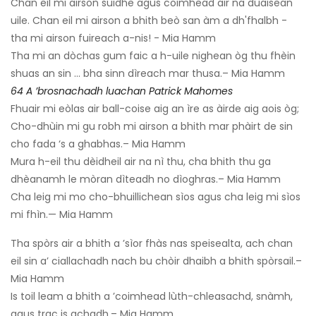
Chan eil mi airson suidhe agus coimhead air na duaisean
uile. Chan eil mi airson a bhith beò san àm a dh'fhalbh -
tha mi airson fuireach a-nis! - Mia Hamm
Tha mi an dòchas gum faic a h-uile nighean òg thu fhèin
shuas an sin ... bha sinn dìreach mar thusa.– Mia Hamm
64 A ’brosnachadh luachan Patrick Mahomes
Fhuair mi eòlas air ball-coise aig an ìre as àirde aig aois òg;
Cho-dhùin mi gu robh mi airson a bhith mar phàirt de sin
cho fada ‘s a ghabhas.– Mia Hamm
Mura h-eil thu dèidheil air na nì thu, cha bhith thu ga
dhèanamh le mòran dìteadh no dìoghras.– Mia Hamm
Cha leig mi mo cho-bhuillichean sìos agus cha leig mi sìos
mi fhìn.— Mia Hamm
Tha spòrs air a bhith a ’sìor fhàs nas speisealta, ach chan
eil sin a’ ciallachadh nach bu chòir dhaibh a bhith spòrsail.–
Mia Hamm
Is toil leam a bhith a ’coimhead lùth-chleasachd, snàmh,
agus trac is achadh.– Mia Hamm