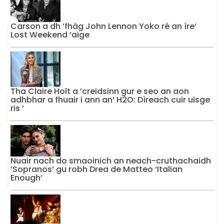
Carson a dh ’fhàg John Lennon Yoko rè an ìre‘
Lost Weekend ’aige
Tha Claire Holt a ’creidsinn gur e seo an aon
adhbhar a fhuair i ann an‘ H2O: Dìreach cuir uisge
ris ’
Nuair nach do smaoinich an neach-cruthachaidh
‘Sopranos’ gu robh Drea de Matteo ‘Italian
Enough’