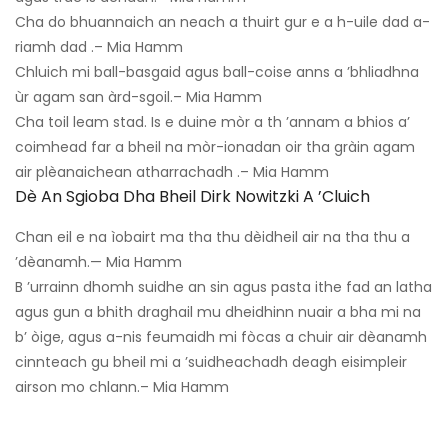
Cha do bhuannaich an neach a thuirt gur e a h-uile dad a-
riamh dad .– Mia Hamm
Chluich mi ball-basgaid agus ball-coise anns a ’bhliadhna
ùr agam san àrd-sgoil.– Mia Hamm
Cha toil leam stad. Is e duine mòr a th ’annam a bhios a’
coimhead far a bheil na mòr-ionadan oir tha gràin agam
air plèanaichean atharrachadh .– Mia Hamm
Dè An Sgioba Dha Bheil Dirk Nowitzki A ’cluich
Chan eil e na ìobairt ma tha thu dèidheil air na tha thu a
’dèanamh.— Mia Hamm
B ’urrainn dhomh suidhe an sin agus pasta ithe fad an latha
agus gun a bhith draghail mu dheidhinn nuair a bha mi na
b’ òige, agus a-nis feumaidh mi fòcas a chuir air dèanamh
cinnteach gu bheil mi a ’suidheachadh deagh eisimpleir
airson mo chlann.– Mia Hamm