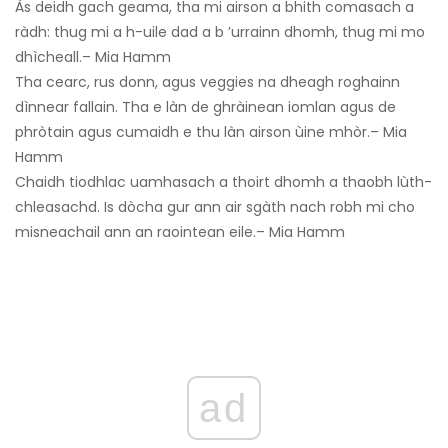
Às deidh gach geama, tha mi airson a bhith comasach a
ràdh: thug mi a h-uile dad a b ’urrainn dhomh, thug mi mo
dhìcheall.– Mia Hamm
Tha cearc, rus donn, agus veggies na dheagh roghainn
dìnnear fallain. Tha e làn de ghràinean iomlan agus de
phròtain agus cumaidh e thu làn airson ùine mhòr.– Mia
Hamm
Chaidh tiodhlac uamhasach a thoirt dhomh a thaobh lùth-
chleasachd. Is dòcha gur ann air sgàth nach robh mi cho
misneachail ann an raointean eile.– Mia Hamm
ad