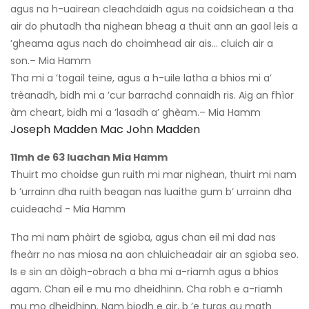
agus na h-uairean cleachdaidh agus na coidsichean a tha
air do phutadh tha nighean bheag a thuit ann an gaol leis a
’gheama agus nach do choimhead air ais… cluich air a
son.– Mia Hamm
Tha mi a ’togail teine, agus a h-uile latha a bhios mi a’
trèanadh, bidh mi a ’cur barrachd connaidh ris. Aig an fhìor
àm cheart, bidh mi a ’lasadh a’ ghèam.– Mia Hamm
Joseph Madden Mac John Madden
11mh de 63 luachan Mia Hamm
Thuirt mo choidse gun ruith mi mar nighean, thuirt mi nam
b ’urrainn dha ruith beagan nas luaithe gum b’ urrainn dha
cuideachd - Mia Hamm
Tha mi nam phàirt de sgioba, agus chan eil mi dad nas
fheàrr no nas miosa na aon chluicheadair air an sgioba seo.
Is e sin an dòigh-obrach a bha mi a-riamh agus a bhios
agam. Chan eil e mu mo dheidhinn. Cha robh e a-riamh
mu mo dheidhinn. Nam biodh e air, b ’e turas gu math