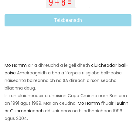
Taisbeanadh
Mo Hamm
air a dhreuchd a leigeil dheth
cluicheadair ball-
coise
Ameireagaidh a bha a ’farpais ri sgioba ball-coise
nàiseanta boireannaich na SA dìreach airson seachd
bliadhna deug.
Is i an cluicheadair a choisinn Cupa Cruinne nam Ban ann
an 1991 agus 1999. Mar an ceudna,
Mo Hamm
fhuair i
Buinn
òr Oiliompaiceach
dà uair anns na bliadhnaichean 1996
agus 2004.