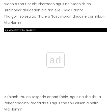
rudan a tha fìor chudromach agus na rudan ris an
urrainnear dèiligeadh aig àm eile.– Mia Hamm
Tha goilf sòisealta. Tha e a ’toirt mòran dhaoine còmhla.—
Mia Hamm
ad
Is fhiach thu an tasgadh annad fhèin, agus na tha thu a
’faireachdainn, faodaidh tu agus tha thu airson a bhith -
Mia Hamm