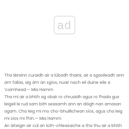
ad
Tha lèirsinn curaidh air a lùbadh thairis, air a sgaoileadh ann
am fallas, aig àm an sgìos, nuair nach eil duine eile a
’coimhead.— Mia Hamm
Tha mi air a bhith ag obair ro chruaidh agus ro fhada gus
leigeil le rud sam bith seasamh ann an dòigh nan amasan
agam. Cha leig mi mo cho-bhuillichean sìos, agus cha leig
mi sìos mi fhìn.— Mia Hamm
An àiteigin air cùl an lùth-chleasaiche a tha thu air a bhith