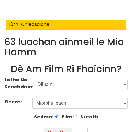
Lùth-Chleasaiche
63 luachan ainmeil le Mia
Hamm
Dè Am Film Ri Fhaicinn?
Latha Na
Seachdain:
Genre:
Seòrsa:
Film
Sreath