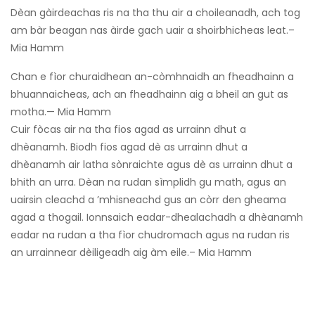
Dèan gàirdeachas ris na tha thu air a choileanadh, ach tog
am bàr beagan nas àirde gach uair a shoirbhicheas leat.–
Mia Hamm
Chan e fìor churaidhean an-còmhnaidh an fheadhainn a
bhuannaicheas, ach an fheadhainn aig a bheil an gut as
motha.— Mia Hamm
Cuir fòcas air na tha fios agad as urrainn dhut a
dhèanamh. Biodh fios agad dè as urrainn dhut a
dhèanamh air latha sònraichte agus dè as urrainn dhut a
bhith an urra. Dèan na rudan sìmplidh gu math, agus an
uairsin cleachd a ’mhisneachd gus an còrr den gheama
agad a thogail. Ionnsaich eadar-dhealachadh a dhèanamh
eadar na rudan a tha fìor chudromach agus na rudan ris
an urrainnear dèiligeadh aig àm eile.– Mia Hamm