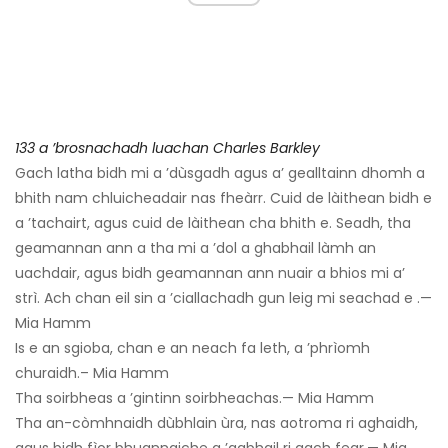
133 a ’brosnachadh luachan Charles Barkley
Gach latha bidh mi a ’dùsgadh agus a’ gealltainn dhomh a
bhith nam chluicheadair nas fheàrr. Cuid de làithean bidh e
a ’tachairt, agus cuid de làithean cha bhith e. Seadh, tha
geamannan ann a tha mi a ’dol a ghabhail làmh an
uachdair, agus bidh geamannan ann nuair a bhios mi a’
strì. Ach chan eil sin a ’ciallachadh gun leig mi seachad e .—
Mia Hamm
Is e an sgioba, chan e an neach fa leth, a ’phrìomh
churaidh.– Mia Hamm
Tha soirbheas a ’gintinn soirbheachas.— Mia Hamm
Tha an-còmhnaidh dùbhlain ùra, nas aotroma ri aghaidh,