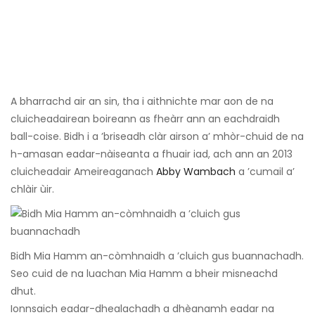
A bharrachd air an sin, tha i aithnichte mar aon de na
cluicheadairean boireann as fheàrr ann an eachdraidh
ball-coise. Bidh i a ’briseadh clàr airson a’ mhòr-chuid de na
h-amasan eadar-nàiseanta a fhuair iad, ach ann an 2013
cluicheadair Ameireaganach
Abby Wambach
a ’cumail a’
chlàir ùir.
Bidh Mia Hamm an-còmhnaidh a ’cluich gus buannachadh.
Seo cuid de na luachan Mia Hamm a bheir misneachd
dhut.
Ionnsaich eadar-dhealachadh a dhèanamh eadar na