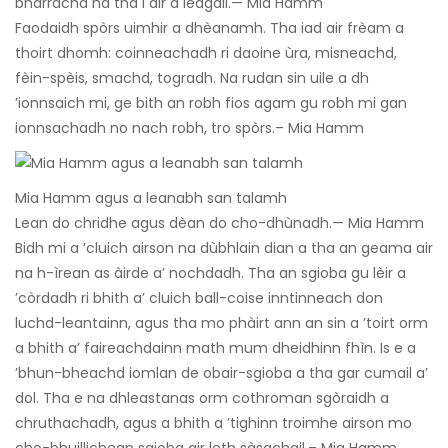
bharrachd na tha i air a leagail.— Mia Hamm
Faodaidh spòrs uimhir a dhèanamh. Tha iad air frèam a
thoirt dhomh: coinneachadh ri daoine ùra, misneachd,
fèin-spèis, smachd, togradh. Na rudan sin uile a dh
’ionnsaich mi, ge bith an robh fios agam gu robh mi gan
ionnsachadh no nach robh, tro spòrs.– Mia Hamm
Mia Hamm agus a leanabh san talamh
Lean do chridhe agus dèan do cho-dhùnadh.— Mia Hamm
Bidh mi a ’cluich airson na dùbhlain dian a tha an geama air
na h-ìrean as àirde a’ nochdadh. Tha an sgioba gu lèir a
’còrdadh ri bhith a’ cluich ball-coise inntinneach don
luchd-leantainn, agus tha mo phàirt ann an sin a ’toirt orm
a bhith a’ faireachdainn math mum dheidhinn fhìn. Is e a
’bhun-bheachd iomlan de obair-sgioba a tha gar cumail a’
dol. Tha e na dhleastanas orm cothroman sgòraidh a
chruthachadh, agus a bhith a ’tighinn troimhe airson mo