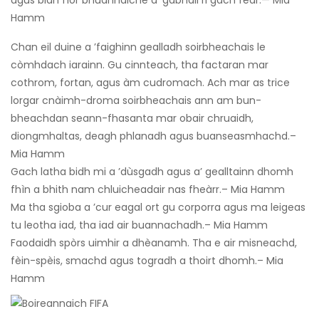
agus bidh fìor bhuannaiche a ’gabhail ri gach fear.— Mia
Hamm
Chan eil duine a ’faighinn gealladh soirbheachais le
còmhdach iarainn. Gu cinnteach, tha factaran mar
cothrom, fortan, agus àm cudromach. Ach mar as trice
lorgar cnàimh-droma soirbheachais ann am bun-
bheachdan seann-fhasanta mar obair chruaidh,
diongmhaltas, deagh phlanadh agus buanseasmhachd.–
Mia Hamm
Gach latha bidh mi a ’dùsgadh agus a’ gealltainn dhomh
fhìn a bhith nam chluicheadair nas fheàrr.– Mia Hamm
Ma tha sgioba a ’cur eagal ort gu corporra agus ma leigeas
tu leotha iad, tha iad air buannachadh.– Mia Hamm
Faodaidh spòrs uimhir a dhèanamh. Tha e air misneachd,
fèin-spèis, smachd agus togradh a thoirt dhomh.– Mia
Hamm