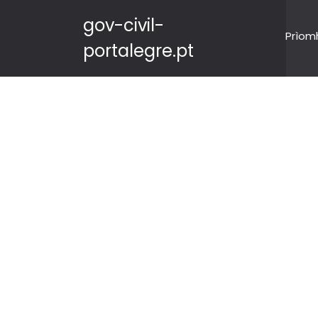
gov-civil-
Prìom
portalegre.pt