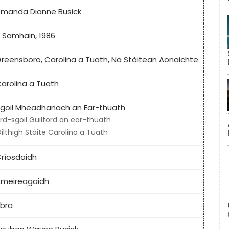
manda Dianne Busick
 Samhain, 1986
reensboro, Carolina a Tuath, Na Stàitean Aonaichte
arolina a Tuath
goil Mheadhanach an Ear-thuath
rd-sgoil Guilford an ear-thuath
ilthigh Stàite Carolina a Tuath
rìosdaidh
meireagaidh
ibra