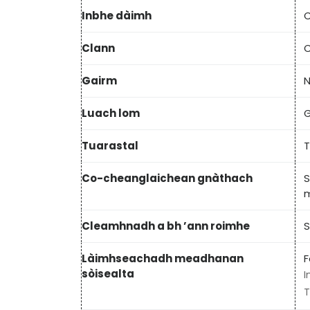
Inbhe dàimh
C
Clann
C
Gairm
N
Luach lom
G
Tuarastal
T
Co-cheanglaichean gnàthach
S
Cleamhnadh a bh ’ann roimhe
S
Làimhseachadh meadhanan
F
sòisealta
I
T