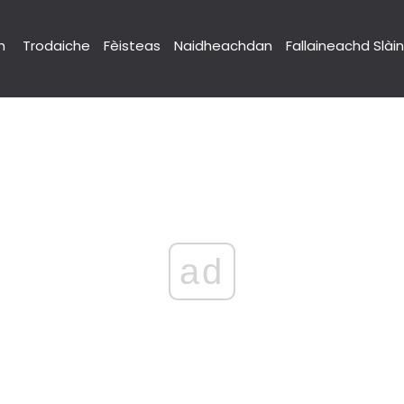
h
Trodaiche
Fèisteas
Naidheachdan
Fallaineachd Slài
ad