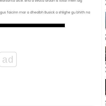
arsanta aice. Bha a seata àrdan is ìosal fhèin aig
 gus faicinn mar a dhealbh Busick a shlighe gu bhith na
ad