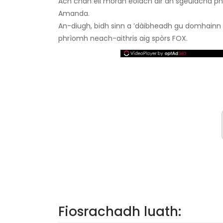
Ach chan eil mòran eòlach air an sgeulachd phe
Amanda.
An-diugh, bidh sinn a ’dàibheadh ​​gu domhainn
phrìomh neach-aithris aig spòrs FOX.
Fiosrachadh luath: