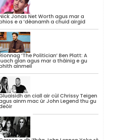
Nick Jonas Net Worth agus mar a
bhios e a ’dèanamh a chuid airgid
Rionnag ‘The Politician’ Ben Platt: A
luach glan agus mar a thàinig e gu
bhith ainmeil
Gluaisidh an ciall air cùl Chrissy Teigen
agus ainm mac ùr John Legend thu gu
deòir