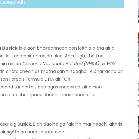
aisbeanadh
 Busick
is e aon bhoireannach den leithid a tha air a
 leis an obair chruaidh aice. An-diugh, tha i na
ain airson
Comann Nàiseanta Hot Rod (NHRA)
air FOX.
idh chàraichean as motha san t-saoghal. A bharrachd air
rson Farpais Formula E FIA air FOX.
eachd tachartais beò agus modaireatair airson
s mòran de chompanaidhean meadhanan eile.
iosal aig Busick. Bidh daoine ga faicinn mar neach-aithris
ir sgàth an aura seunta aice.