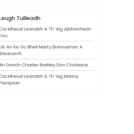
Leugh Tuilleadh
Cia Mheud Leanabh A Th ’aig Aibhnichean
Doc
Dè An Ìre Gu Bheil Marty Brennaman A
’dèanamh
An Deach Charles Barkley Don Cholaiste
Cia Mheud Leanabh A Th ’aig Manny
Pacquiao