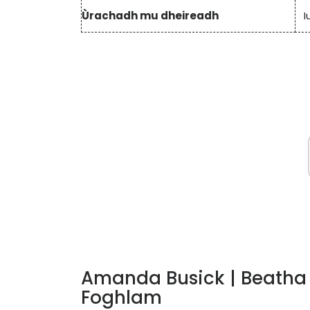
Ùrachadh mu dheireadh
I
Amanda Busick | Beatha 
Foghlam