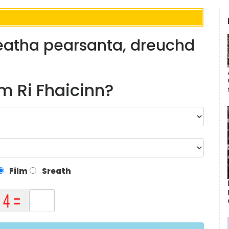
eatha pearsanta, dreuchd
m Ri Fhaicinn?
Film
Sreath