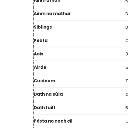
Ainm athair
R
Ainm na màthar
D
Siblings
B
Peata
C
Aois
3
Àirde
5
Cuideam
T
Dath na sùla
Dath fuilt
B
Pòsta no nach eil