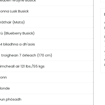
euben Wayne Busick
onna Lusk Busick
ràthair (Mata)
ù (Blueberry Busick)
4 bliadhna a dh'aois
 troighean 7 òirleach (170 cm)
imcheall air 121 lbs./55 kgs
donn
londe
Gun phòsadh