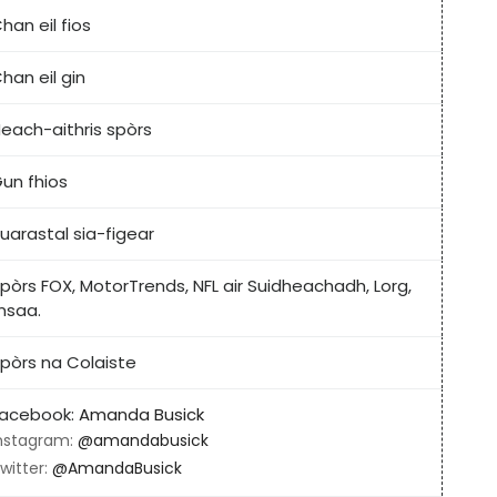
han eil fios
han eil gin
each-aithris spòrs
un fhios
uarastal sia-figear
pòrs FOX, MotorTrends, NFL air Suidheachadh, Lorg,
msaa.
pòrs na Colaiste
acebook:
Amanda Busick
nstagram:
@amandabusick
witter:
@AmandaBusick