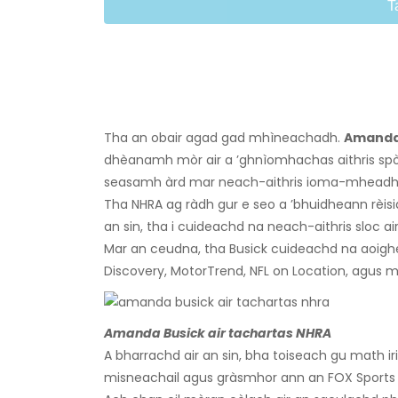
T
Tha an obair agad gad mhìneachadh.
Amanda
dhèanamh mòr air a ’ghnìomhachas aithris spòrs
seasamh àrd mar neach-aithris ioma-mheadh
Tha NHRA ag ràdh gur e seo a ’bhuidheann rèis
an sin, tha i cuideachd na neach-aithris sloc ai
Mar an ceudna, tha Busick cuideachd na aoigh
Discovery, MotorTrend, NFL on Location, agu
Amanda Busick air tachartas NHRA
A bharrachd air an sin, bha toiseach gu math ir
misneachail agus gràsmhor ann an FOX Sports a