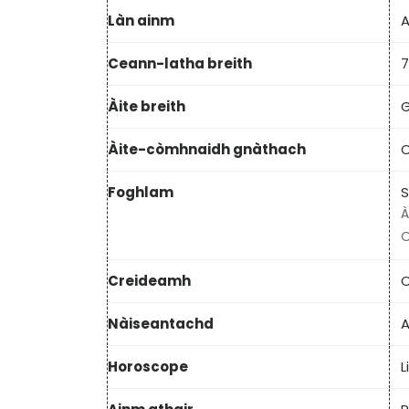
Làn ainm
A
Ceann-latha breith
7
Àite breith
G
Àite-còmhnaidh gnàthach
C
Foghlam
S
À
O
Creideamh
C
Nàiseantachd
A
Horoscope
L