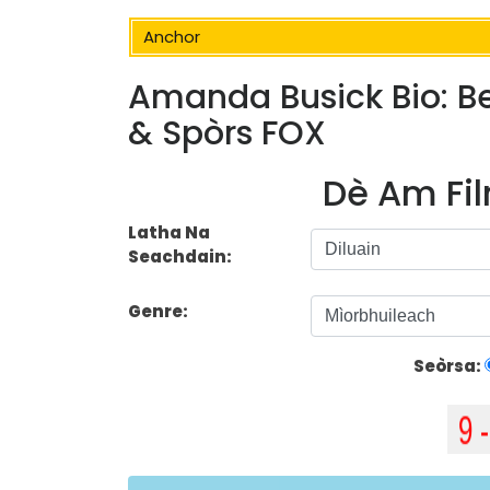
Anchor
Amanda Busick Bio: B
& Spòrs FOX
Dè Am Fil
Latha Na
Seachdain:
Genre:
Seòrsa: