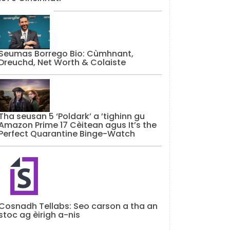
Seumas Borrego Bio: Cùmhnant,
Dreuchd, Net Worth & Colaiste
Tha seusan 5 ‘Poldark’ a ’tighinn gu
Amazon Prime 17 Cèitean agus It’s the
Perfect Quarantine Binge-Watch
Cosnadh Tellabs: Seo carson a tha an
stoc ag èirigh a-nis