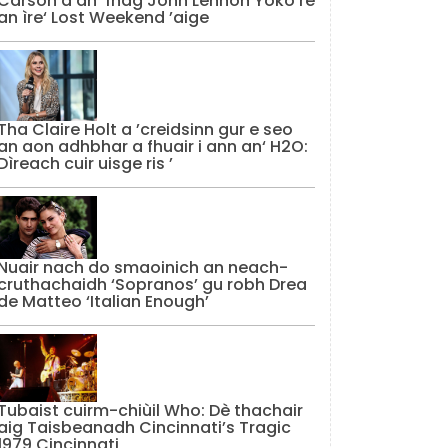
Carson a dh ’fhàg John Lennon Yoko rè
an ìre‘ Lost Weekend ’aige
Tha Claire Holt a ’creidsinn gur e seo
an aon adhbhar a fhuair i ann an‘ H2O:
Dìreach cuir uisge ris ’
Nuair nach do smaoinich an neach-
cruthachaidh ‘Sopranos’ gu robh Drea
de Matteo ‘Italian Enough’
Tubaist cuirm-chiùil Who: Dè thachair
aig Taisbeanadh Cincinnati’s Tragic
1979 Cincinnati